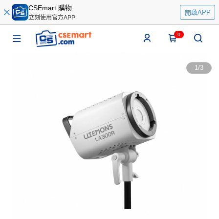
CSEmart 購物
開啟APP
立刻使用官方APP
0
1
/
3