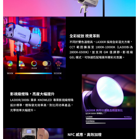
運送方式
２．便利：只要手機號碼，簡訊認證，即可結帳。
３．安心：先確認商品／服務後，再付款。
宅配
每筆NT$75，滿NT$399(含以上)免運費
【「AFTEE先享後付」結帳流程】
１．於結帳方式選擇「AFTEE先享後付」後，將跳轉至「AFTEE先享後付」
付款後門市自取
結帳頁面，進行簡訊認證並確認金額後，即可完成結帳。
２．訂單成立數日內，您將收到繳費通知簡訊。
免運費
３．收到繳費通知簡訊後14天內，點擊此簡訊中的連結，可透過四大超商／
ATM／網路銀行／等多元方式進行付款，方視為交易完成。
※ 請注意：結帳手續完成當下不需立刻繳費，但若您需要取消訂單，請聯絡
購買商品的店家。未經商家同意取消之訂單仍視為有效，需透過AFTEE先享
後付繳納相關費用。
※ 交易是否成功請以「AFTEE先享後付 」之結帳頁面顯示為準，若有關於
是否繳費成功／繳費後需取消欲退款等相關疑問，請聯繫「AFTEE先享後付
客戶支援中心」
https://netprotections.freshdesk.com/support/home
【注意事項】
１．透過由恩沛科技股份有限公司提供之「AFTEE先享後付」服務完成之交
易，需依本服務之必要範圍內提供個人資料，並將交易相關給付款項請求債
權轉讓予恩沛科技股份有限公司。
２．關於個人資料處理事宜，請瀏覽以下網址：
https://aftee.tw/terms/#terms3
３．未成年的使用者請事先徵得法定代理人或監護人之同意方可使用
「AFTEE先享後付」，若未經同意申辦者引起之損失，本公司不負相關責
任。