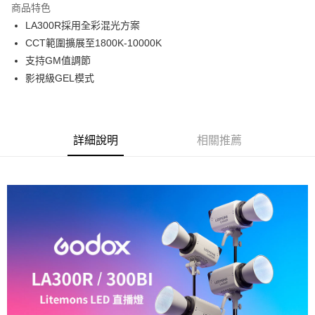
商品特色
6 期 0 利率 每期
NT$1,831
21家銀行
合作金庫商業銀行
第一商業銀行
LA300R採用全彩混光方案
華南商業銀行
彰化商業銀行
12 期 0 利率 每期
NT$915
21家銀行
合作金庫商業銀行
第一商業銀行
CCT範圍擴展至1800K-10000K
上海商業儲蓄銀行
台北富邦商業銀行
華南商業銀行
彰化商業銀行
合作金庫商業銀行
第一商業銀行
LINE Pay
國泰世華商業銀行
兆豐國際商業銀行
支持GM值調節
上海商業儲蓄銀行
台北富邦商業銀行
華南商業銀行
彰化商業銀行
臺灣中小企業銀行
台中商業銀行
影視級GEL模式
國泰世華商業銀行
兆豐國際商業銀行
Apple Pay
上海商業儲蓄銀行
台北富邦商業銀行
匯豐（台灣）商業銀行
華泰商業銀行
臺灣中小企業銀行
台中商業銀行
國泰世華商業銀行
兆豐國際商業銀行
聯邦商業銀行
遠東國際商業銀行
匯豐（台灣）商業銀行
華泰商業銀行
街口支付
臺灣中小企業銀行
台中商業銀行
元大商業銀行
永豐商業銀行
聯邦商業銀行
遠東國際商業銀行
匯豐（台灣）商業銀行
華泰商業銀行
玉山商業銀行
星展（台灣）商業銀行
悠遊付
元大商業銀行
永豐商業銀行
詳細說明
相關推薦
聯邦商業銀行
遠東國際商業銀行
台新國際商業銀行
中國信託商業銀行
玉山商業銀行
星展（台灣）商業銀行
元大商業銀行
永豐商業銀行
台灣樂天信用卡公司
Google Pay
台新國際商業銀行
中國信託商業銀行
玉山商業銀行
星展（台灣）商業銀行
台灣樂天信用卡公司
台新國際商業銀行
中國信託商業銀行
全支付
台灣樂天信用卡公司
全盈+PAY
AFTEE先享後付
相關說明
【關於「AFTEE先享後付」】
ATM付款
AFTEE先享後付是「在收到商品之後才付款」的支付方式。 讓您購物簡單
便利好安心！
１．簡單：不需註冊會員、不需綁卡、不需儲值。