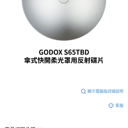
２．便利：只要手機號碼，簡訊認證，即可結帳。
３．安心：先確認商品／服務後，再付款。
宅配
每筆NT$75，滿NT$399(含以上)免運費
【「AFTEE先享後付」結帳流程】
１．於結帳方式選擇「AFTEE先享後付」後，將跳轉至「AFTEE先享後付」
付款後門市自取
結帳頁面，進行簡訊認證並確認金額後，即可完成結帳。
２．訂單成立數日內，您將收到繳費通知簡訊。
免運費
３．收到繳費通知簡訊後14天內，點擊此簡訊中的連結，可透過四大超商／
ATM／網路銀行／等多元方式進行付款，方視為交易完成。
※ 請注意：結帳手續完成當下不需立刻繳費，但若您需要取消訂單，請聯絡
購買商品的店家。未經商家同意取消之訂單仍視為有效，需透過AFTEE先享
後付繳納相關費用。
※ 交易是否成功請以「AFTEE先享後付 」之結帳頁面顯示為準，若有關於
是否繳費成功／繳費後需取消欲退款等相關疑問，請聯繫「AFTEE先享後付
客戶支援中心」
https://netprotections.freshdesk.com/support/home
【注意事項】
１．透過由恩沛科技股份有限公司提供之「AFTEE先享後付」服務完成之交
顯示電腦版詳細說明
易，需依本服務之必要範圍內提供個人資料，並將交易相關給付款項請求債
權轉讓予恩沛科技股份有限公司。
２．關於個人資料處理事宜，請瀏覽以下網址：
客服
https://aftee.tw/terms/#terms3
３．未成年的使用者請事先徵得法定代理人或監護人之同意方可使用
「AFTEE先享後付」，若未經同意申辦者引起之損失，本公司不負相關責
任。