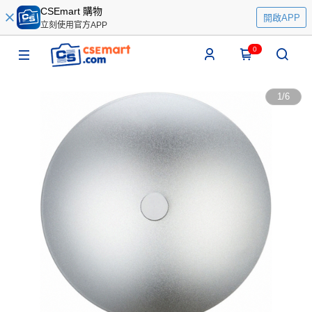
CSEmart 購物
開啟APP
立刻使用官方APP
0
1
/
6