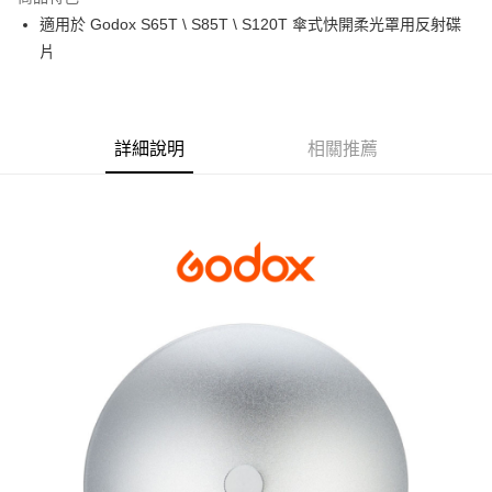
6 期 0 利率 每期
NT$50
21家銀行
合作金庫商業銀行
第一商業銀行
適用於 Godox S65T \ S85T \ S120T 傘式快開柔光罩用反射碟
華南商業銀行
彰化商業銀行
12 期 0 利率 每期
NT$25
21家銀行
合作金庫商業銀行
第一商業銀行
片
上海商業儲蓄銀行
台北富邦商業銀行
華南商業銀行
彰化商業銀行
合作金庫商業銀行
第一商業銀行
LINE Pay
國泰世華商業銀行
兆豐國際商業銀行
上海商業儲蓄銀行
台北富邦商業銀行
華南商業銀行
彰化商業銀行
臺灣中小企業銀行
台中商業銀行
國泰世華商業銀行
兆豐國際商業銀行
Apple Pay
上海商業儲蓄銀行
台北富邦商業銀行
匯豐（台灣）商業銀行
華泰商業銀行
臺灣中小企業銀行
台中商業銀行
國泰世華商業銀行
兆豐國際商業銀行
聯邦商業銀行
遠東國際商業銀行
詳細說明
相關推薦
匯豐（台灣）商業銀行
華泰商業銀行
街口支付
臺灣中小企業銀行
台中商業銀行
元大商業銀行
永豐商業銀行
聯邦商業銀行
遠東國際商業銀行
匯豐（台灣）商業銀行
華泰商業銀行
玉山商業銀行
星展（台灣）商業銀行
悠遊付
元大商業銀行
永豐商業銀行
聯邦商業銀行
遠東國際商業銀行
台新國際商業銀行
中國信託商業銀行
玉山商業銀行
星展（台灣）商業銀行
元大商業銀行
永豐商業銀行
台灣樂天信用卡公司
Google Pay
台新國際商業銀行
中國信託商業銀行
玉山商業銀行
星展（台灣）商業銀行
台灣樂天信用卡公司
台新國際商業銀行
中國信託商業銀行
全支付
台灣樂天信用卡公司
全盈+PAY
AFTEE先享後付
相關說明
【關於「AFTEE先享後付」】
ATM付款
AFTEE先享後付是「在收到商品之後才付款」的支付方式。 讓您購物簡單
便利好安心！
１．簡單：不需註冊會員、不需綁卡、不需儲值。
運送方式