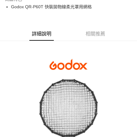
6 期 0 利率 每期
NT$66
21家銀行
合作金庫商業銀行
第一商業銀行
Godox QR-P60T 快裝拋物線柔光罩用網格
華南商業銀行
彰化商業銀行
12 期 0 利率 每期
NT$33
21家銀行
合作金庫商業銀行
第一商業銀行
上海商業儲蓄銀行
台北富邦商業銀行
華南商業銀行
彰化商業銀行
合作金庫商業銀行
第一商業銀行
LINE Pay
國泰世華商業銀行
兆豐國際商業銀行
上海商業儲蓄銀行
台北富邦商業銀行
華南商業銀行
彰化商業銀行
臺灣中小企業銀行
台中商業銀行
國泰世華商業銀行
兆豐國際商業銀行
Apple Pay
上海商業儲蓄銀行
台北富邦商業銀行
詳細說明
相關推薦
匯豐（台灣）商業銀行
華泰商業銀行
臺灣中小企業銀行
台中商業銀行
國泰世華商業銀行
兆豐國際商業銀行
聯邦商業銀行
遠東國際商業銀行
匯豐（台灣）商業銀行
華泰商業銀行
街口支付
臺灣中小企業銀行
台中商業銀行
元大商業銀行
永豐商業銀行
聯邦商業銀行
遠東國際商業銀行
匯豐（台灣）商業銀行
華泰商業銀行
玉山商業銀行
星展（台灣）商業銀行
悠遊付
元大商業銀行
永豐商業銀行
聯邦商業銀行
遠東國際商業銀行
台新國際商業銀行
中國信託商業銀行
玉山商業銀行
星展（台灣）商業銀行
元大商業銀行
永豐商業銀行
台灣樂天信用卡公司
Google Pay
台新國際商業銀行
中國信託商業銀行
玉山商業銀行
星展（台灣）商業銀行
台灣樂天信用卡公司
台新國際商業銀行
中國信託商業銀行
全支付
台灣樂天信用卡公司
全盈+PAY
AFTEE先享後付
相關說明
【關於「AFTEE先享後付」】
ATM付款
AFTEE先享後付是「在收到商品之後才付款」的支付方式。 讓您購物簡單
便利好安心！
１．簡單：不需註冊會員、不需綁卡、不需儲值。
運送方式