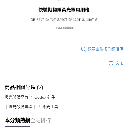
２．便利：只要手機號碼，簡訊認證，即可結帳。
３．安心：先確認商品／服務後，再付款。
宅配
每筆NT$75，滿NT$399(含以上)免運費
【「AFTEE先享後付」結帳流程】
１．於結帳方式選擇「AFTEE先享後付」後，將跳轉至「AFTEE先享後付」
付款後門市自取
結帳頁面，進行簡訊認證並確認金額後，即可完成結帳。
２．訂單成立數日內，您將收到繳費通知簡訊。
免運費
３．收到繳費通知簡訊後14天內，點擊此簡訊中的連結，可透過四大超商／
ATM／網路銀行／等多元方式進行付款，方視為交易完成。
※ 請注意：結帳手續完成當下不需立刻繳費，但若您需要取消訂單，請聯絡
顯示電腦版詳細說明
購買商品的店家。未經商家同意取消之訂單仍視為有效，需透過AFTEE先享
後付繳納相關費用。
※ 交易是否成功請以「AFTEE先享後付 」之結帳頁面顯示為準，若有關於
客服
是否繳費成功／繳費後需取消欲退款等相關疑問，請聯繫「AFTEE先享後付
客戶支援中心」
https://netprotections.freshdesk.com/support/home
【注意事項】
商品相關分類 (2)
１．透過由恩沛科技股份有限公司提供之「AFTEE先享後付」服務完成之交
易，需依本服務之必要範圍內提供個人資料，並將交易相關給付款項請求債
燈光設備品牌
Godox 神牛
權轉讓予恩沛科技股份有限公司。
２．關於個人資料處理事宜，請瀏覽以下網址：
｜燈光設備專區｜
柔光工具
https://aftee.tw/terms/#terms3
３．未成年的使用者請事先徵得法定代理人或監護人之同意方可使用
「AFTEE先享後付」，若未經同意申辦者引起之損失，本公司不負相關責
本分類熱銷
全站排行
任。