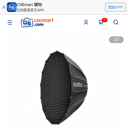
CSEmart 購物
開啟APP
立刻使用官方APP
0
1
/
3