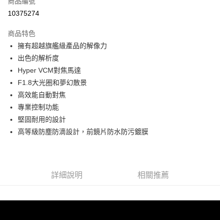
商品編號
信用卡分期付款
10375274
3 期 0 利率 每期
NT$8,330
21家銀行
商品特色
6 期 0 利率 每期
NT$4,165
21家銀行
合作金庫商業銀行
第一商業銀行
擁有超越旗艦級產品的解像力
華南商業銀行
彰化商業銀行
12 期 0 利率 每期
NT$2,082
21家銀行
合作金庫商業銀行
第一商業銀行
出色的解析度
上海商業儲蓄銀行
台北富邦商業銀行
華南商業銀行
彰化商業銀行
合作金庫商業銀行
第一商業銀行
超商取貨付款
國泰世華商業銀行
兆豐國際商業銀行
Hyper VCM對焦馬達
上海商業儲蓄銀行
台北富邦商業銀行
華南商業銀行
彰化商業銀行
臺灣中小企業銀行
台中商業銀行
F1.8大光圈和夢幻散景
國泰世華商業銀行
兆豐國際商業銀行
LINE Pay
上海商業儲蓄銀行
台北富邦商業銀行
匯豐（台灣）商業銀行
華泰商業銀行
臺灣中小企業銀行
台中商業銀行
高效能自動對焦
國泰世華商業銀行
兆豐國際商業銀行
聯邦商業銀行
遠東國際商業銀行
匯豐（台灣）商業銀行
華泰商業銀行
Apple Pay
專業控制功能
臺灣中小企業銀行
台中商業銀行
元大商業銀行
永豐商業銀行
聯邦商業銀行
遠東國際商業銀行
匯豐（台灣）商業銀行
華泰商業銀行
堅固耐用的設計
玉山商業銀行
星展（台灣）商業銀行
街口支付
元大商業銀行
永豐商業銀行
聯邦商業銀行
遠東國際商業銀行
高等級防塵防滴設計，前鏡片防水防污鍍膜
台新國際商業銀行
中國信託商業銀行
玉山商業銀行
星展（台灣）商業銀行
元大商業銀行
永豐商業銀行
台灣樂天信用卡公司
悠遊付
台新國際商業銀行
中國信託商業銀行
玉山商業銀行
星展（台灣）商業銀行
台灣樂天信用卡公司
台新國際商業銀行
中國信託商業銀行
Google Pay
台灣樂天信用卡公司
詳細說明
相關推薦
全支付
全盈+PAY
AFTEE先享後付