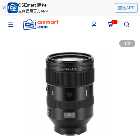
CSEmart 購物
開啟APP
立刻使用官方APP
0
1
/
8