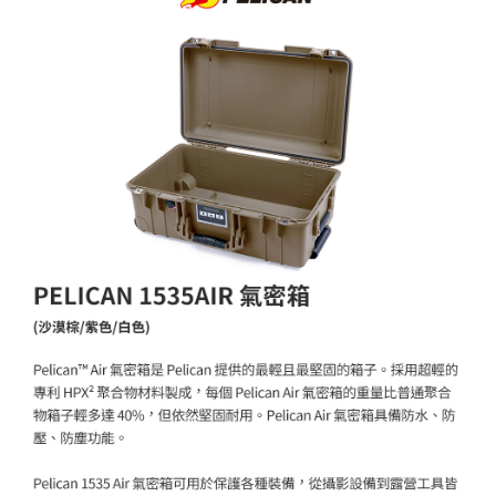
ATM付款
AFTEE先享後付是「在收到商品之後才付款」的支付方式。 讓您購物簡單
便利好安心！
１．簡單：不需註冊會員、不需綁卡、不需儲值。
運送方式
２．便利：只要手機號碼，簡訊認證，即可結帳。
３．安心：先確認商品／服務後，再付款。
宅配
每筆NT$75，滿NT$399(含以上)免運費
【「AFTEE先享後付」結帳流程】
１．於結帳方式選擇「AFTEE先享後付」後，將跳轉至「AFTEE先享後付」
付款後門市自取
結帳頁面，進行簡訊認證並確認金額後，即可完成結帳。
２．訂單成立數日內，您將收到繳費通知簡訊。
免運費
３．收到繳費通知簡訊後14天內，點擊此簡訊中的連結，可透過四大超商／
ATM／網路銀行／等多元方式進行付款，方視為交易完成。
※ 請注意：結帳手續完成當下不需立刻繳費，但若您需要取消訂單，請聯絡
購買商品的店家。未經商家同意取消之訂單仍視為有效，需透過AFTEE先享
後付繳納相關費用。
※ 交易是否成功請以「AFTEE先享後付 」之結帳頁面顯示為準，若有關於
是否繳費成功／繳費後需取消欲退款等相關疑問，請聯繫「AFTEE先享後付
客戶支援中心」
https://netprotections.freshdesk.com/support/home
【注意事項】
１．透過由恩沛科技股份有限公司提供之「AFTEE先享後付」服務完成之交
易，需依本服務之必要範圍內提供個人資料，並將交易相關給付款項請求債
權轉讓予恩沛科技股份有限公司。
２．關於個人資料處理事宜，請瀏覽以下網址：
https://aftee.tw/terms/#terms3