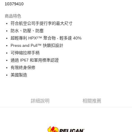
信用卡分期付款
10379410
3 期 0 利率 每期
NT$3,996
21家銀行
商品特色
6 期 0 利率 每期
NT$1,998
21家銀行
合作金庫商業銀行
第一商業銀行
符合航空公司手提行李的最大尺寸
華南商業銀行
彰化商業銀行
12 期 0 利率 每期
NT$999
21家銀行
合作金庫商業銀行
第一商業銀行
防水、防壓、防塵
上海商業儲蓄銀行
台北富邦商業銀行
華南商業銀行
彰化商業銀行
合作金庫商業銀行
第一商業銀行
LINE Pay
國泰世華商業銀行
兆豐國際商業銀行
超輕專利 HPX²™ 聚合物 - 輕多達 40%
上海商業儲蓄銀行
台北富邦商業銀行
華南商業銀行
彰化商業銀行
臺灣中小企業銀行
台中商業銀行
Press and Pull™ 快鎖扣設計
國泰世華商業銀行
兆豐國際商業銀行
Apple Pay
上海商業儲蓄銀行
台北富邦商業銀行
匯豐（台灣）商業銀行
華泰商業銀行
臺灣中小企業銀行
台中商業銀行
可伸縮拉桿手柄
國泰世華商業銀行
兆豐國際商業銀行
聯邦商業銀行
遠東國際商業銀行
匯豐（台灣）商業銀行
華泰商業銀行
街口支付
通過 IP67 和軍用標準認證
臺灣中小企業銀行
台中商業銀行
元大商業銀行
永豐商業銀行
聯邦商業銀行
遠東國際商業銀行
匯豐（台灣）商業銀行
華泰商業銀行
有限終身保修
玉山商業銀行
星展（台灣）商業銀行
悠遊付
元大商業銀行
永豐商業銀行
聯邦商業銀行
遠東國際商業銀行
美國製造
台新國際商業銀行
中國信託商業銀行
玉山商業銀行
星展（台灣）商業銀行
元大商業銀行
永豐商業銀行
台灣樂天信用卡公司
Google Pay
台新國際商業銀行
中國信託商業銀行
玉山商業銀行
星展（台灣）商業銀行
台灣樂天信用卡公司
台新國際商業銀行
中國信託商業銀行
全支付
台灣樂天信用卡公司
詳細說明
相關推薦
全盈+PAY
AFTEE先享後付
相關說明
【關於「AFTEE先享後付」】