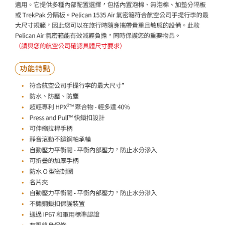
３．未成年的使用者請事先徵得法定代理人或監護人之同意方可使用
「AFTEE先享後付」，若未經同意申辦者引起之損失，本公司不負相關責
任。
４．使用「AFTEE先享後付」時，將依據個別帳號之用戶狀況，依本公司即
時審查核予不同之上限額度；若仍有額度不足之情形，本公司將視審查結果
請求用戶進行身份認證。
５．嚴禁一人註冊多個帳號或使用他人資訊註冊。若發現惡意使用之情形，
恩沛科技股份有限公司將有權停止該用戶之使用額度並採取法律行動。