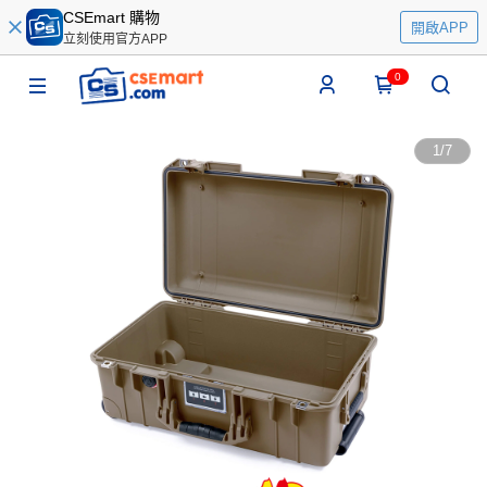
CSEmart 購物
開啟APP
立刻使用官方APP
0
1
/
7