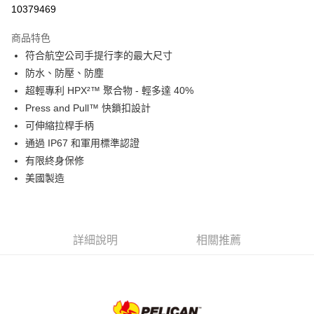
信用卡分期付款
10379469
3 期 0 利率 每期
NT$4,663
21家銀行
商品特色
6 期 0 利率 每期
NT$2,331
21家銀行
合作金庫商業銀行
第一商業銀行
符合航空公司手提行李的最大尺寸
華南商業銀行
彰化商業銀行
12 期 0 利率 每期
NT$1,165
21家銀行
合作金庫商業銀行
第一商業銀行
防水、防壓、防塵
上海商業儲蓄銀行
台北富邦商業銀行
華南商業銀行
彰化商業銀行
合作金庫商業銀行
第一商業銀行
LINE Pay
國泰世華商業銀行
兆豐國際商業銀行
超輕專利 HPX²™ 聚合物 - 輕多達 40%
上海商業儲蓄銀行
台北富邦商業銀行
華南商業銀行
彰化商業銀行
臺灣中小企業銀行
台中商業銀行
Press and Pull™ 快鎖扣設計
國泰世華商業銀行
兆豐國際商業銀行
Apple Pay
上海商業儲蓄銀行
台北富邦商業銀行
匯豐（台灣）商業銀行
華泰商業銀行
臺灣中小企業銀行
台中商業銀行
可伸縮拉桿手柄
國泰世華商業銀行
兆豐國際商業銀行
聯邦商業銀行
遠東國際商業銀行
匯豐（台灣）商業銀行
華泰商業銀行
街口支付
通過 IP67 和軍用標準認證
臺灣中小企業銀行
台中商業銀行
元大商業銀行
永豐商業銀行
聯邦商業銀行
遠東國際商業銀行
匯豐（台灣）商業銀行
華泰商業銀行
有限終身保修
玉山商業銀行
星展（台灣）商業銀行
悠遊付
元大商業銀行
永豐商業銀行
聯邦商業銀行
遠東國際商業銀行
美國製造
台新國際商業銀行
中國信託商業銀行
玉山商業銀行
星展（台灣）商業銀行
元大商業銀行
永豐商業銀行
台灣樂天信用卡公司
Google Pay
台新國際商業銀行
中國信託商業銀行
玉山商業銀行
星展（台灣）商業銀行
台灣樂天信用卡公司
台新國際商業銀行
中國信託商業銀行
全支付
台灣樂天信用卡公司
詳細說明
相關推薦
全盈+PAY
AFTEE先享後付
相關說明
【關於「AFTEE先享後付」】