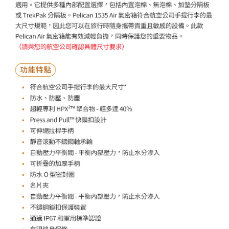
３．未成年的使用者請事先徵得法定代理人或監護人之同意方可使用
「AFTEE先享後付」，若未經同意申辦者引起之損失，本公司不負相關責
任。
４．使用「AFTEE先享後付」時，將依據個別帳號之用戶狀況，依本公司即
時審查核予不同之上限額度；若仍有額度不足之情形，本公司將視審查結果
請求用戶進行身份認證。
５．嚴禁一人註冊多個帳號或使用他人資訊註冊。若發現惡意使用之情形，
恩沛科技股份有限公司將有權停止該用戶之使用額度並採取法律行動。