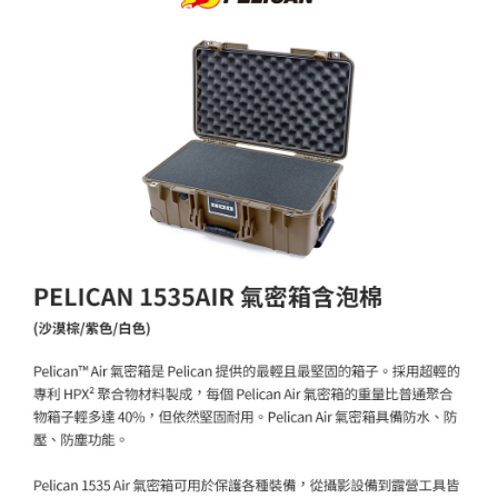
ATM付款
AFTEE先享後付是「在收到商品之後才付款」的支付方式。 讓您購物簡單
便利好安心！
１．簡單：不需註冊會員、不需綁卡、不需儲值。
運送方式
２．便利：只要手機號碼，簡訊認證，即可結帳。
３．安心：先確認商品／服務後，再付款。
宅配
每筆NT$75，滿NT$399(含以上)免運費
【「AFTEE先享後付」結帳流程】
１．於結帳方式選擇「AFTEE先享後付」後，將跳轉至「AFTEE先享後付」
付款後門市自取
結帳頁面，進行簡訊認證並確認金額後，即可完成結帳。
２．訂單成立數日內，您將收到繳費通知簡訊。
免運費
３．收到繳費通知簡訊後14天內，點擊此簡訊中的連結，可透過四大超商／
ATM／網路銀行／等多元方式進行付款，方視為交易完成。
※ 請注意：結帳手續完成當下不需立刻繳費，但若您需要取消訂單，請聯絡
購買商品的店家。未經商家同意取消之訂單仍視為有效，需透過AFTEE先享
後付繳納相關費用。
※ 交易是否成功請以「AFTEE先享後付 」之結帳頁面顯示為準，若有關於
是否繳費成功／繳費後需取消欲退款等相關疑問，請聯繫「AFTEE先享後付
客戶支援中心」
https://netprotections.freshdesk.com/support/home
【注意事項】
１．透過由恩沛科技股份有限公司提供之「AFTEE先享後付」服務完成之交
易，需依本服務之必要範圍內提供個人資料，並將交易相關給付款項請求債
權轉讓予恩沛科技股份有限公司。
２．關於個人資料處理事宜，請瀏覽以下網址：
https://aftee.tw/terms/#terms3