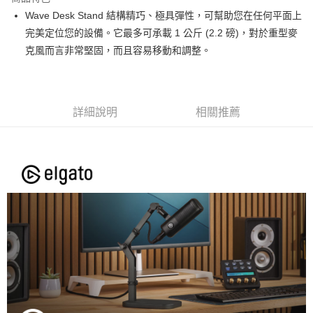
6 期 0 利率 每期
NT$331
21家銀行
合作金庫商業銀行
第一商業銀行
Wave Desk Stand 結構精巧、極具彈性，可幫助您在任何平面上
華南商業銀行
彰化商業銀行
12 期 0 利率 每期
NT$165
21家銀行
合作金庫商業銀行
第一商業銀行
完美定位您的設備。它最多可承載 1 公斤 (2.2 磅)，對於重型麥
上海商業儲蓄銀行
台北富邦商業銀行
華南商業銀行
彰化商業銀行
合作金庫商業銀行
第一商業銀行
超商取貨付款
國泰世華商業銀行
兆豐國際商業銀行
克風而言非常堅固，而且容易移動和調整。
上海商業儲蓄銀行
台北富邦商業銀行
華南商業銀行
彰化商業銀行
臺灣中小企業銀行
台中商業銀行
國泰世華商業銀行
兆豐國際商業銀行
LINE Pay
上海商業儲蓄銀行
台北富邦商業銀行
匯豐（台灣）商業銀行
華泰商業銀行
臺灣中小企業銀行
台中商業銀行
國泰世華商業銀行
兆豐國際商業銀行
聯邦商業銀行
遠東國際商業銀行
匯豐（台灣）商業銀行
華泰商業銀行
Apple Pay
臺灣中小企業銀行
台中商業銀行
元大商業銀行
永豐商業銀行
詳細說明
相關推薦
聯邦商業銀行
遠東國際商業銀行
匯豐（台灣）商業銀行
華泰商業銀行
玉山商業銀行
星展（台灣）商業銀行
街口支付
元大商業銀行
永豐商業銀行
聯邦商業銀行
遠東國際商業銀行
台新國際商業銀行
中國信託商業銀行
玉山商業銀行
星展（台灣）商業銀行
元大商業銀行
永豐商業銀行
台灣樂天信用卡公司
悠遊付
台新國際商業銀行
中國信託商業銀行
玉山商業銀行
星展（台灣）商業銀行
台灣樂天信用卡公司
台新國際商業銀行
中國信託商業銀行
Google Pay
台灣樂天信用卡公司
全支付
全盈+PAY
AFTEE先享後付
相關說明
【關於「AFTEE先享後付」】
ATM付款
AFTEE先享後付是「在收到商品之後才付款」的支付方式。 讓您購物簡單