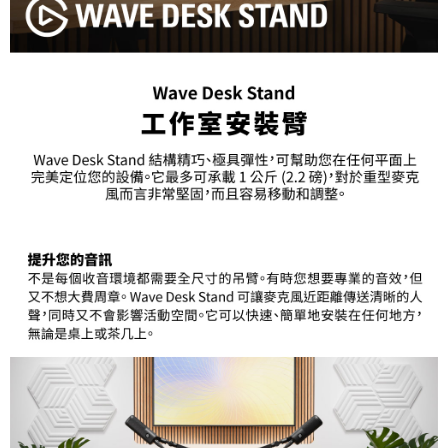
便利好安心！
１．簡單：不需註冊會員、不需綁卡、不需儲值。
運送方式
２．便利：只要手機號碼，簡訊認證，即可結帳。
３．安心：先確認商品／服務後，再付款。
全家取貨付款
每筆NT$60，滿NT$399(含以上)免運費
【「AFTEE先享後付」結帳流程】
１．於結帳方式選擇「AFTEE先享後付」後，將跳轉至「AFTEE先享後付」
萊爾富取貨付款
結帳頁面，進行簡訊認證並確認金額後，即可完成結帳。
２．訂單成立數日內，您將收到繳費通知簡訊。
每筆NT$60，滿NT$399(含以上)免運費
３．收到繳費通知簡訊後14天內，點擊此簡訊中的連結，可透過四大超商／
ATM／網路銀行／等多元方式進行付款，方視為交易完成。
7-11取貨付款
※ 請注意：結帳手續完成當下不需立刻繳費，但若您需要取消訂單，請聯絡
每筆NT$60，滿NT$399(含以上)免運費
購買商品的店家。未經商家同意取消之訂單仍視為有效，需透過AFTEE先享
後付繳納相關費用。
宅配
※ 交易是否成功請以「AFTEE先享後付 」之結帳頁面顯示為準，若有關於
是否繳費成功／繳費後需取消欲退款等相關疑問，請聯繫「AFTEE先享後付
每筆NT$75，滿NT$399(含以上)免運費
客戶支援中心」
https://netprotections.freshdesk.com/support/home
付款後門市自取
【注意事項】
１．透過由恩沛科技股份有限公司提供之「AFTEE先享後付」服務完成之交
免運費
易，需依本服務之必要範圍內提供個人資料，並將交易相關給付款項請求債
權轉讓予恩沛科技股份有限公司。
２．關於個人資料處理事宜，請瀏覽以下網址：
https://aftee.tw/terms/#terms3
３．未成年的使用者請事先徵得法定代理人或監護人之同意方可使用