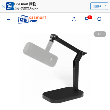
CSEmart 購物
開啟APP
立刻使用官方APP
0
1
/
9