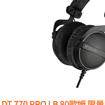
每筆NT$6
／ATM／
※ 請注意
7-11取貨
絡購買商品
先享後付
每筆NT$6
※ 交易是
是否繳費成
宅配
付客戶支
每筆NT$7
【注意事
付款後門
１．透過由
交易，需
免運費
求債權轉
２．關於
https://aft
３．未成
「AFTE
任。
４．使用「
即時審查
結果請求
５．嚴禁
形，恩沛
動。