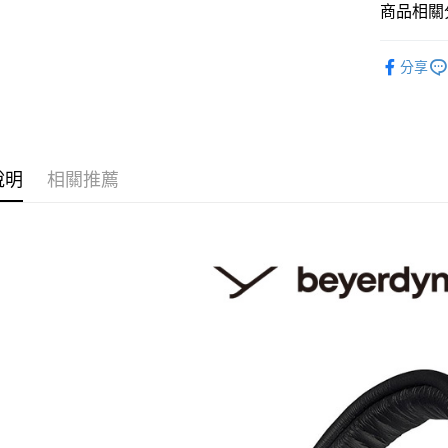
匯豐（
商品相關分
玉山商
街口支付
元大商
聯邦商
台新國
玉山商
元大商
音訊設備
台灣樂
悠遊付
台新國
分享
玉山商
台灣樂
｜音訊設
台新國
Google Pa
台灣樂
全支付
全盈+PAY
說明
相關推薦
AFTEE先
相關說明
【關於「A
ATM付款
AFTEE
便利好安
１．簡單
２．便利
運送方式
３．安心
全家取貨
【「AFT
每筆NT$6
１．於結帳
付」結帳
萊爾富取
２．訂單
３．收到繳