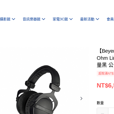
攝影館
音訊樂器館
家電3C館
最新活動
會員
【Beye
Ohm L
量黑 
超取滿NT$
NT$6,
數量