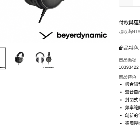
付款與運
超取滿NT$
付款方式
商品特色
信用卡一
商品編號
10393422
信用卡分
商品特色
3 期 
適合錄
6 期 
合作金
聲音自
華南商
12 期
封閉式
合作金
上海商
華南商
頻率範圍：
合作金
超商取貨
國泰世
上海商
創新的
華南商
臺灣中
國泰世
LINE Pay
上海商
德國製
匯豐（
臺灣中
國泰世
聯邦商
匯豐（
Apple Pay
臺灣中
元大商
聯邦商