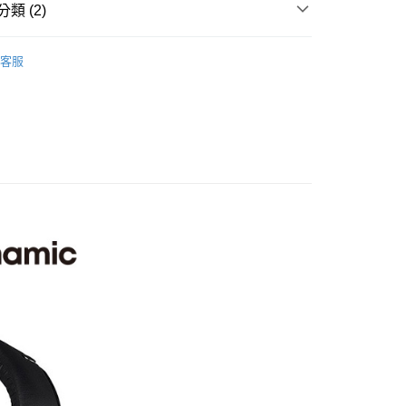
台灣）商業銀行
華泰商業銀行
類 (2)
業銀行
星展（台灣）商業銀行
業銀行
永豐商業銀行
業銀行
遠東國際商業銀行
際商業銀行
中國信託商業銀行
業銀行
星展（台灣）商業銀行
業銀行
永豐商業銀行
品牌
BEYERDYNAMIC 拜耳
天信用卡公司
際商業銀行
中國信託商業銀行
客服
業銀行
星展（台灣）商業銀行
天信用卡公司
備專區｜
耳機/喇叭
際商業銀行
中國信託商業銀行
y
天信用卡公司
享後付
FTEE先享後付」】
先享後付是「在收到商品之後才付款」的支付方式。 讓您購物簡單
心！
：不需註冊會員、不需綁卡、不需儲值。
：只要手機號碼，簡訊認證，即可結帳。
：先確認商品／服務後，再付款。
付款
EE先享後付」結帳流程】
0，滿NT$399(含以上)免運費
方式選擇「AFTEE先享後付」後，將跳轉至「AFTEE先享後
頁面，進行簡訊認證並確認金額後，即可完成結帳。
貨付款
成立數日內，您將收到繳費通知簡訊。
費通知簡訊後14天內，點擊此簡訊中的連結，可透過四大超商