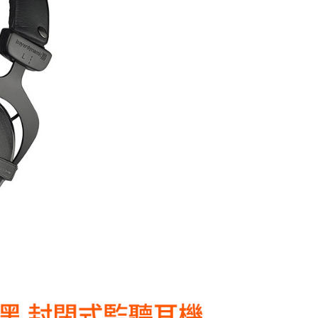
0，滿NT$399(含以上)免運費
網路銀行／等多元方式進行付款，方視為交易完成。
：結帳手續完成當下不需立刻繳費，但若您需要取消訂單，請聯
付款
的店家。未經商家同意取消之訂單仍視為有效，需透過AFTEE
繳納相關費用。
0，滿NT$399(含以上)免運費
否成功請以「AFTEE先享後付 」之結帳頁面顯示為準，若有關於
功／繳費後需取消欲退款等相關疑問，請聯繫「AFTEE先享後
援中心」
https://netprotections.freshdesk.com/support/home
5，滿NT$399(含以上)免運費
項】
市自取
恩沛科技股份有限公司提供之「AFTEE先享後付」服務完成之
依本服務之必要範圍內提供個人資料，並將交易相關給付款項請
讓予恩沛科技股份有限公司。
個人資料處理事宜，請瀏覽以下網址：
ee.tw/terms/#terms3
年的使用者請事先徵得法定代理人或監護人之同意方可使用
E先享後付」，若未經同意申辦者引起之損失，本公司不負相關責
AFTEE先享後付」時，將依據個別帳號之用戶狀況，依本公司
核予不同之上限額度；若仍有額度不足之情形，本公司將視審查
用戶進行身份認證。
一人註冊多個帳號或使用他人資訊註冊。若發現惡意使用之情
科技股份有限公司將有權停止該用戶之使用額度並採取法律行