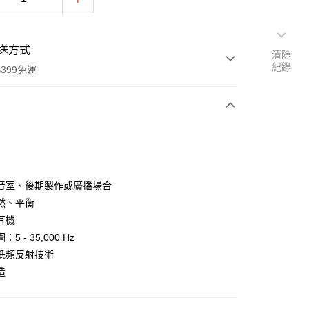
送方式
清除
紀錄
399免運
次付款
期付款
0 利率 每期
NT$2,166
21家銀行
音室、後期製作或廣播場合
0 利率 每期
NT$1,083
21家銀行
庫商業銀行
第一商業銀行
然、平衡
業銀行
彰化商業銀行
 0 利率 每期
NT$541
21家銀行
耳機
庫商業銀行
第一商業銀行
業儲蓄銀行
台北富邦商業銀行
業銀行
彰化商業銀行
5 - 35,000 Hz
庫商業銀行
第一商業銀行
付款
華商業銀行
兆豐國際商業銀行
業儲蓄銀行
台北富邦商業銀行
低頻反射技術
業銀行
彰化商業銀行
小企業銀行
台中商業銀行
華商業銀行
兆豐國際商業銀行
業儲蓄銀行
台北富邦商業銀行
造
台灣）商業銀行
華泰商業銀行
小企業銀行
台中商業銀行
華商業銀行
兆豐國際商業銀行
業銀行
遠東國際商業銀行
台灣）商業銀行
華泰商業銀行
小企業銀行
台中商業銀行
業銀行
永豐商業銀行
業銀行
遠東國際商業銀行