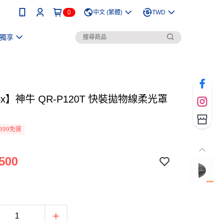
0
中文 (繁體)
TWD
獨享
ox】神牛 QR-P120T 快裝拋物線柔光罩
399免運
500