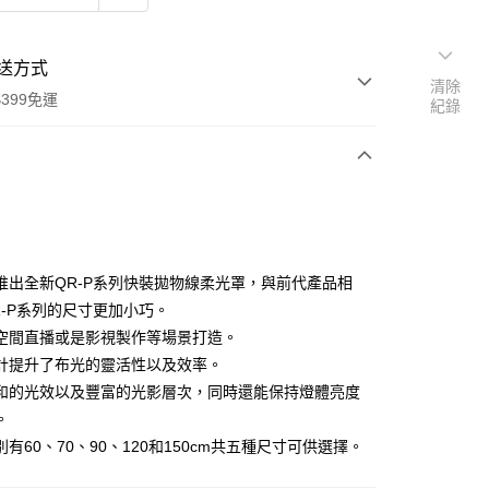
送方式
清除
399免運
紀錄
次付款
期付款
0 利率 每期
NT$833
21家銀行
ox推出全新QR-P系列快裝拋物線柔光罩，與前代產品相
0 利率 每期
NT$416
21家銀行
庫商業銀行
第一商業銀行
R-P系列的尺寸更加小巧。
業銀行
彰化商業銀行
 0 利率 每期
NT$208
21家銀行
空間直播或是影視製作等場景打造。
庫商業銀行
第一商業銀行
業儲蓄銀行
台北富邦商業銀行
業銀行
彰化商業銀行
計提升了布光的靈活性以及效率。
庫商業銀行
第一商業銀行
華商業銀行
兆豐國際商業銀行
業儲蓄銀行
台北富邦商業銀行
和的光效以及豐富的光影層次，同時還能保持燈體亮度
業銀行
彰化商業銀行
小企業銀行
台中商業銀行
華商業銀行
兆豐國際商業銀行
業儲蓄銀行
台北富邦商業銀行
。
台灣）商業銀行
華泰商業銀行
小企業銀行
台中商業銀行
華商業銀行
兆豐國際商業銀行
業銀行
遠東國際商業銀行
有60、70、90、120和150cm共五種尺寸可供選擇。
台灣）商業銀行
華泰商業銀行
小企業銀行
台中商業銀行
業銀行
永豐商業銀行
業銀行
遠東國際商業銀行
台灣）商業銀行
華泰商業銀行