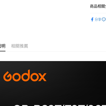
玉山商
悠遊付
元大商
聯邦商
台新國
商品相關分
玉山商
元大商
台灣樂
Google Pa
台新國
玉山商
燈光設備
台灣樂
台新國
全支付
分享
｜燈光設
台灣樂
全盈+PAY
AFTEE先
相關說明
說明
相關推薦
【關於「A
ATM付款
AFTEE
便利好安
１．簡單
２．便利
運送方式
３．安心
宅配
【「AFT
每筆NT$7
１．於結帳
付」結帳
付款後門
２．訂單
３．收到繳
免運費
／ATM／
※ 請注意