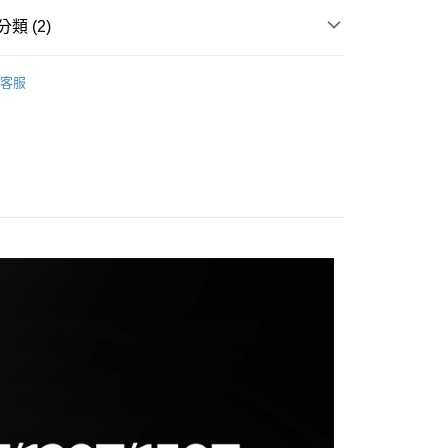
業銀行
星展（台灣）商業銀行
業銀行
永豐商業銀行
業銀行
遠東國際商業銀行
際商業銀行
中國信託商業銀行
類 (2)
業銀行
星展（台灣）商業銀行
業銀行
永豐商業銀行
天信用卡公司
y
際商業銀行
中國信託商業銀行
業銀行
星展（台灣）商業銀行
品牌
Godox 神牛
天信用卡公司
際商業銀行
中國信託商業銀行
客服
備專區｜
柔光工具
天信用卡公司
享後付
FTEE先享後付」】
先享後付是「在收到商品之後才付款」的支付方式。 讓您購物簡單
心！
：不需註冊會員、不需綁卡、不需儲值。
：只要手機號碼，簡訊認證，即可結帳。
：先確認商品／服務後，再付款。
EE先享後付」結帳流程】
5，滿NT$399(含以上)免運費
方式選擇「AFTEE先享後付」後，將跳轉至「AFTEE先享後
頁面，進行簡訊認證並確認金額後，即可完成結帳。
市自取
成立數日內，您將收到繳費通知簡訊。
費通知簡訊後14天內，點擊此簡訊中的連結，可透過四大超商
網路銀行／等多元方式進行付款，方視為交易完成。
：結帳手續完成當下不需立刻繳費，但若您需要取消訂單，請聯