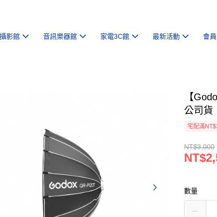
攝影館
音訊樂器館
家電3C館
最新活動
會員
【God
公司貨
宅配滿NT$
NT$3,000
NT$2,
數量