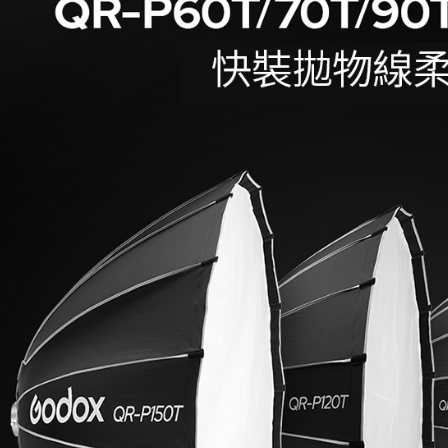
絡購買商品
先享後付
※ 交易是
是否繳費成
付客戶支
【注意事
１．透過由
交易，需
求債權轉
２．關於
https://aft
３．未成
「AFTE
任。
４．使用「
即時審查
結果請求
５．嚴禁
形，恩沛
動。