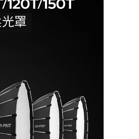
的店家。未經商家同意取消之訂單仍視為有效，需透過AFTEE
繳納相關費用。
否成功請以「AFTEE先享後付 」之結帳頁面顯示為準，若有關於
功／繳費後需取消欲退款等相關疑問，請聯繫「AFTEE先享後
援中心」
https://netprotections.freshdesk.com/support/home
項】
恩沛科技股份有限公司提供之「AFTEE先享後付」服務完成之
依本服務之必要範圍內提供個人資料，並將交易相關給付款項請
讓予恩沛科技股份有限公司。
個人資料處理事宜，請瀏覽以下網址：
ee.tw/terms/#terms3
年的使用者請事先徵得法定代理人或監護人之同意方可使用
E先享後付」，若未經同意申辦者引起之損失，本公司不負相關責
AFTEE先享後付」時，將依據個別帳號之用戶狀況，依本公司
核予不同之上限額度；若仍有額度不足之情形，本公司將視審查
用戶進行身份認證。
一人註冊多個帳號或使用他人資訊註冊。若發現惡意使用之情
科技股份有限公司將有權停止該用戶之使用額度並採取法律行