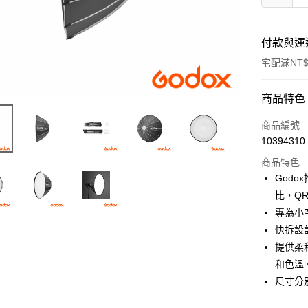
付款與運
宅配滿NT$
付款方式
商品特色
信用卡一
商品編號
10394310
信用卡分
商品特色
3 期 
God
6 期 
合作金
比，Q
華南商
12 期
專為小
合作金
上海商
華南商
快拆設
合作金
LINE Pay
國泰世
上海商
提供柔
華南商
臺灣中
國泰世
Apple Pay
上海商
和色溫
匯豐（
臺灣中
國泰世
聯邦商
尺寸分別
匯豐（
街口支付
臺灣中
元大商
聯邦商
匯豐（