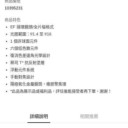
商品編號
信用卡分期付款
10395231
3 期 0 利率 每期
NT$22,592
21家銀行
商品特色
6 期 0 利率 每期
NT$11,296
21家銀行
合作金庫商業銀行
第一商業銀行
EF 接環鏡頭/全片幅格式
華南商業銀行
彰化商業銀行
12 期 0 利率 每期
NT$5,648
21家銀行
合作金庫商業銀行
第一商業銀行
光圈範圍：f/1.4 至 f/16
上海商業儲蓄銀行
台北富邦商業銀行
華南商業銀行
彰化商業銀行
合作金庫商業銀行
第一商業銀行
超商取貨付款
國泰世華商業銀行
兆豐國際商業銀行
1 個非球面元件
上海商業儲蓄銀行
台北富邦商業銀行
華南商業銀行
彰化商業銀行
臺灣中小企業銀行
台中商業銀行
六個低色散元件
國泰世華商業銀行
兆豐國際商業銀行
LINE Pay
上海商業儲蓄銀行
台北富邦商業銀行
匯豐（台灣）商業銀行
華泰商業銀行
臺灣中小企業銀行
台中商業銀行
復消色差遠角光學設計
國泰世華商業銀行
兆豐國際商業銀行
聯邦商業銀行
遠東國際商業銀行
匯豐（台灣）商業銀行
華泰商業銀行
Apple Pay
蔡司 T* 抗反射塗層
臺灣中小企業銀行
台中商業銀行
元大商業銀行
永豐商業銀行
聯邦商業銀行
遠東國際商業銀行
匯豐（台灣）商業銀行
華泰商業銀行
浮動元件系統
玉山商業銀行
星展（台灣）商業銀行
街口支付
元大商業銀行
永豐商業銀行
聯邦商業銀行
遠東國際商業銀行
手動對焦設計
台新國際商業銀行
中國信託商業銀行
玉山商業銀行
星展（台灣）商業銀行
元大商業銀行
永豐商業銀行
台灣樂天信用卡公司
悠遊付
陽極氧化金屬鏡筒，橡膠聚焦環
台新國際商業銀行
中國信託商業銀行
玉山商業銀行
星展（台灣）商業銀行
*此品為展示品或福利品，評估後能接受者再下單，謝謝！
台灣樂天信用卡公司
台新國際商業銀行
中國信託商業銀行
Google Pay
台灣樂天信用卡公司
全支付
全盈+PAY
詳細說明
相關推薦
AFTEE先享後付