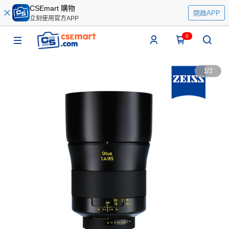
CSEmart 購物
開啟APP
立刻使用官方APP
0
1
/
2