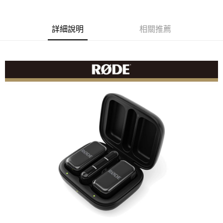
相關說明
【關於「AFTEE先享後付」】
ATM付款
AFTEE先享後付是「在收到商品之後才付款」的支付方式。 讓您購物簡單
詳細說明
相關推薦
便利好安心！
１．簡單：不需註冊會員、不需綁卡、不需儲值。
運送方式
２．便利：只要手機號碼，簡訊認證，即可結帳。
３．安心：先確認商品／服務後，再付款。
全家取貨付款
每筆NT$60，滿NT$399(含以上)免運費
【「AFTEE先享後付」結帳流程】
１．於結帳方式選擇「AFTEE先享後付」後，將跳轉至「AFTEE先享後付」
萊爾富取貨付款
結帳頁面，進行簡訊認證並確認金額後，即可完成結帳。
２．訂單成立數日內，您將收到繳費通知簡訊。
每筆NT$60，滿NT$399(含以上)免運費
３．收到繳費通知簡訊後14天內，點擊此簡訊中的連結，可透過四大超商／
ATM／網路銀行／等多元方式進行付款，方視為交易完成。
7-11取貨付款
※ 請注意：結帳手續完成當下不需立刻繳費，但若您需要取消訂單，請聯絡
每筆NT$60，滿NT$399(含以上)免運費
購買商品的店家。未經商家同意取消之訂單仍視為有效，需透過AFTEE先享
後付繳納相關費用。
宅配
※ 交易是否成功請以「AFTEE先享後付 」之結帳頁面顯示為準，若有關於
是否繳費成功／繳費後需取消欲退款等相關疑問，請聯繫「AFTEE先享後付
每筆NT$75，滿NT$399(含以上)免運費
客戶支援中心」
https://netprotections.freshdesk.com/support/home
付款後門市自取
【注意事項】
１．透過由恩沛科技股份有限公司提供之「AFTEE先享後付」服務完成之交
免運費
易，需依本服務之必要範圍內提供個人資料，並將交易相關給付款項請求債