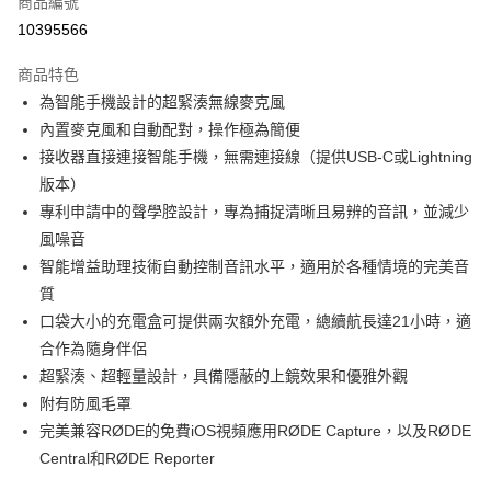
商品編號
信用卡分期付款
10395566
3 期 0 利率 每期
NT$1,326
21家銀行
商品特色
6 期 0 利率 每期
NT$663
21家銀行
合作金庫商業銀行
第一商業銀行
為智能手機設計的超緊湊無線麥克風
華南商業銀行
彰化商業銀行
12 期 0 利率 每期
NT$331
21家銀行
合作金庫商業銀行
第一商業銀行
內置麥克風和自動配對，操作極為簡便
上海商業儲蓄銀行
台北富邦商業銀行
華南商業銀行
彰化商業銀行
合作金庫商業銀行
第一商業銀行
超商取貨付款
國泰世華商業銀行
兆豐國際商業銀行
接收器直接連接智能手機，無需連接線（提供USB-C或Lightning
上海商業儲蓄銀行
台北富邦商業銀行
華南商業銀行
彰化商業銀行
臺灣中小企業銀行
台中商業銀行
版本）
國泰世華商業銀行
兆豐國際商業銀行
LINE Pay
上海商業儲蓄銀行
台北富邦商業銀行
匯豐（台灣）商業銀行
華泰商業銀行
臺灣中小企業銀行
台中商業銀行
專利申請中的聲學腔設計，專為捕捉清晰且易辨的音訊，並減少
國泰世華商業銀行
兆豐國際商業銀行
聯邦商業銀行
遠東國際商業銀行
匯豐（台灣）商業銀行
華泰商業銀行
Apple Pay
風噪音
臺灣中小企業銀行
台中商業銀行
元大商業銀行
永豐商業銀行
聯邦商業銀行
遠東國際商業銀行
匯豐（台灣）商業銀行
華泰商業銀行
智能增益助理技術自動控制音訊水平，適用於各種情境的完美音
玉山商業銀行
星展（台灣）商業銀行
街口支付
元大商業銀行
永豐商業銀行
聯邦商業銀行
遠東國際商業銀行
質
台新國際商業銀行
中國信託商業銀行
玉山商業銀行
星展（台灣）商業銀行
元大商業銀行
永豐商業銀行
台灣樂天信用卡公司
悠遊付
口袋大小的充電盒可提供兩次額外充電，總續航長達21小時，適
台新國際商業銀行
中國信託商業銀行
玉山商業銀行
星展（台灣）商業銀行
合作為隨身伴侶
台灣樂天信用卡公司
台新國際商業銀行
中國信託商業銀行
Google Pay
超緊湊、超輕量設計，具備隱蔽的上鏡效果和優雅外觀
台灣樂天信用卡公司
全支付
附有防風毛罩
完美兼容RØDE的免費iOS視頻應用RØDE Capture，以及RØDE
全盈+PAY
Central和RØDE Reporter
AFTEE先享後付