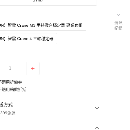
STM）
清除
YUN】智雲 Crane M3 手持雲台穩定器 專業套組
紀錄
UN】智雲 Crane 4 三軸穩定器
不適用折價券
不適用點數折抵
送方式
399免運