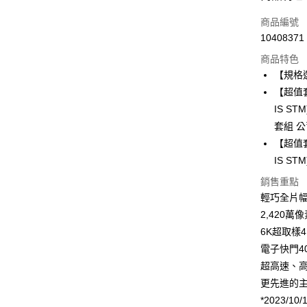
信用卡一
商品編號
10408371
信用卡分
商品特色
3 期 
【規格
6 期 
合作金
【超值套組
華南商
12 期
IS ST
合作金
上海商
華南商
套組 
合作金
LINE Pay
國泰世
上海商
【超值套組
華南商
臺灣中
國泰世
Apple Pay
上海商
IS ST
匯豐（
臺灣中
國泰世
聯邦商
銷售重點
匯豐（
街口支付
臺灣中
元大商
聯邦商
輕巧全片
匯豐（
玉山商
悠遊付
元大商
2,420萬
聯邦商
台新國
玉山商
元大商
6K超取樣4K
台灣樂
Google Pa
台新國
玉山商
電子快門4
台灣樂
台新國
全支付
超高速、
台灣樂
更先進的
全盈+PAY
*2023/1