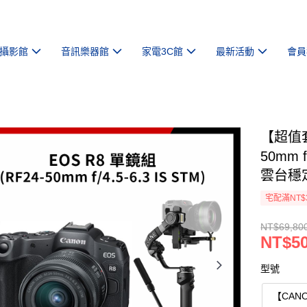
攝影館
音訊樂器館
家電3C館
最新活動
會員
【超值套
50mm f
雲台穩
宅配滿NT$
NT$69,80
NT$50
型號
【CANO