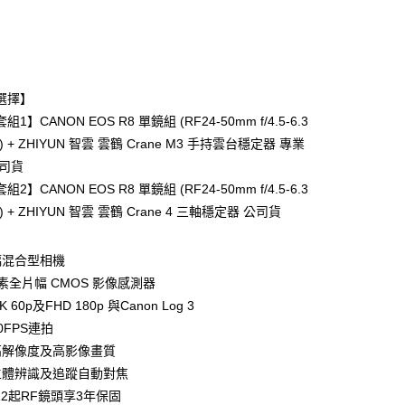
次付款
期付款
0 利率 每期
NT$16,800
21家銀行
選擇】
0 利率 每期
NT$8,400
21家銀行
庫商業銀行
第一商業銀行
1】CANON EOS R8 單鏡組 (RF24-50mm f/4.5-6.3
業銀行
彰化商業銀行
 0 利率 每期
NT$4,200
21家銀行
M) + ZHIYUN 智雲 雲鶴 Crane M3 手持雲台穩定器 專業
庫商業銀行
第一商業銀行
業儲蓄銀行
台北富邦商業銀行
業銀行
彰化商業銀行
公司貨
庫商業銀行
第一商業銀行
華商業銀行
兆豐國際商業銀行
業儲蓄銀行
台北富邦商業銀行
2】CANON EOS R8 單鏡組 (RF24-50mm f/4.5-6.3
業銀行
彰化商業銀行
小企業銀行
台中商業銀行
華商業銀行
兆豐國際商業銀行
業儲蓄銀行
台北富邦商業銀行
M) + ZHIYUN 智雲 雲鶴 Crane 4 三軸穩定器 公司貨
台灣）商業銀行
華泰商業銀行
小企業銀行
台中商業銀行
華商業銀行
兆豐國際商業銀行
業銀行
遠東國際商業銀行
台灣）商業銀行
華泰商業銀行
小企業銀行
台中商業銀行
業銀行
永豐商業銀行
業銀行
遠東國際商業銀行
幅混合型相機
台灣）商業銀行
華泰商業銀行
業銀行
星展（台灣）商業銀行
業銀行
永豐商業銀行
像素全片幅 CMOS 影像感測器
業銀行
遠東國際商業銀行
際商業銀行
中國信託商業銀行
業銀行
星展（台灣）商業銀行
業銀行
永豐商業銀行
 60p及FHD 180p 與Canon Log 3
天信用卡公司
y
際商業銀行
中國信託商業銀行
業銀行
星展（台灣）商業銀行
0FPS連拍
天信用卡公司
際商業銀行
中國信託商業銀行
高解像度及高影像畫質
天信用卡公司
主體辨識及追蹤自動對焦
0/12起RF鏡頭享3年保固