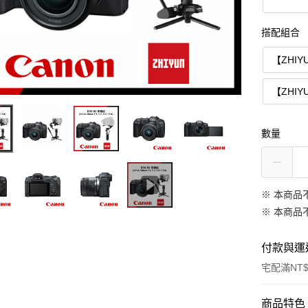
搭配組合
【ZHI
【ZHIY
數量
※ 本商品
※ 本商品
付款與運
宅配滿NT$
付款方式
商品特色