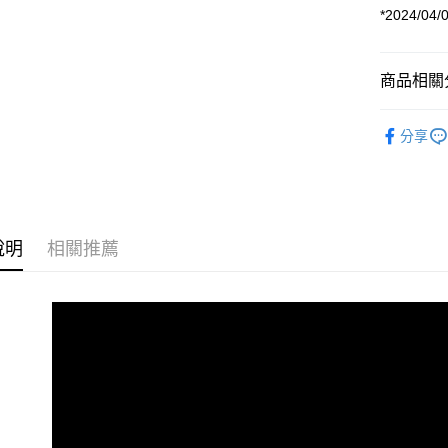
AFTEE先
*2024/
相關說明
【關於「A
ATM付款
AFTEE
商品相關分
便利好安
１．簡單
攝影器材
２．便利
運送方式
分享
３．安心
｜主機鏡
宅配
【「AFT
｜主機鏡
每筆NT$7
１．於結帳
付」結帳
CANON 
付款後門
２．訂單
說明
相關推薦
３．收到繳
免運費
／ATM／
※ 請注意
絡購買商品
先享後付
※ 交易是
是否繳費成
付客戶支
【注意事
１．透過由
交易，需