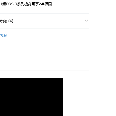
享後付
04/01起EOS R系列機身可享2年保固
FTEE先享後付」】
先享後付是「在收到商品之後才付款」的支付方式。 讓您購物簡單
類 (4)
心！
：不需註冊會員、不需綁卡、不需儲值。
品牌
CANON
：只要手機號碼，簡訊認證，即可結帳。
客服
：先確認商品／服務後，再付款。
頭專區｜
相機/視訊/攝影機
EE先享後付」結帳流程】
頭專區｜
CANON 相機
5，滿NT$399(含以上)免運費
方式選擇「AFTEE先享後付」後，將跳轉至「AFTEE先享後
頁面，進行簡訊認證並確認金額後，即可完成結帳。
旗艦館
⭐Canon 優惠套組專區⭐
市自取
成立數日內，您將收到繳費通知簡訊。
費通知簡訊後14天內，點擊此簡訊中的連結，可透過四大超商
網路銀行／等多元方式進行付款，方視為交易完成。
：結帳手續完成當下不需立刻繳費，但若您需要取消訂單，請聯
的店家。未經商家同意取消之訂單仍視為有效，需透過AFTEE
繳納相關費用。
否成功請以「AFTEE先享後付 」之結帳頁面顯示為準，若有關於
功／繳費後需取消欲退款等相關疑問，請聯繫「AFTEE先享後
援中心」
https://netprotections.freshdesk.com/support/home
項】
恩沛科技股份有限公司提供之「AFTEE先享後付」服務完成之
依本服務之必要範圍內提供個人資料，並將交易相關給付款項請