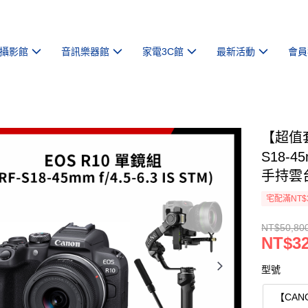
攝影館
音訊樂器館
家電3C館
最新活動
會員
【超值套
S18-45
手持雲
宅配滿NT$
NT$50,80
NT$32
型號
【CAN