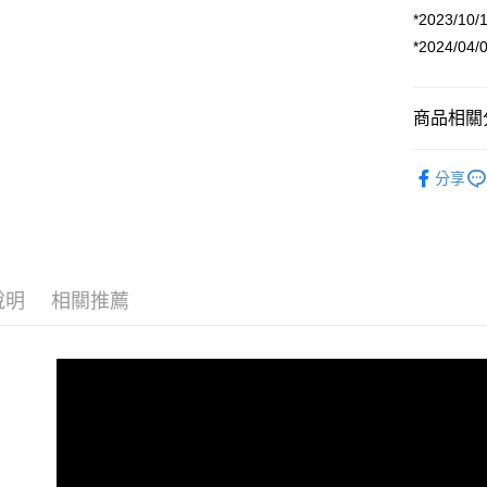
*2023/1
AFTEE先
*2024/
相關說明
【關於「A
ATM付款
AFTEE
商品相關分
便利好安
１．簡單
攝影器材
２．便利
運送方式
分享
３．安心
｜主機鏡
宅配
【「AFT
｜主機鏡
每筆NT$7
１．於結帳
付」結帳
CANON 
付款後門
２．訂單
說明
相關推薦
３．收到繳
免運費
／ATM／
※ 請注意
絡購買商品
先享後付
※ 交易是
是否繳費成
付客戶支
【注意事