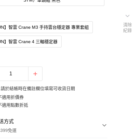
STM）單鏡組 黑色
清除
YUN】智雲 Crane M3 手持雲台穩定器 專業套組
紀錄
UN】智雲 Crane 4 三軸穩定器
：請於結帳時在備註欄位填寫可收貨日期
不適用折價券
不適用點數折抵
送方式
399免運