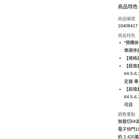
付款方式
商品特色
信用卡一
商品編號
10408417
信用卡分
商品特色
3 期 
*預購
6 期 
合作金
單順序
華南商
12 期
【規格
合作金
上海商
華南商
【超值套
合作金
LINE Pay
國泰世
上海商
f/4.5
華南商
臺灣中
國泰世
Apple Pay
上海商
定器 
匯豐（
臺灣中
國泰世
聯邦商
【超值套
匯豐（
街口支付
臺灣中
元大商
f/4.5
聯邦商
匯豐（
玉山商
悠遊付
元大商
司貨
聯邦商
台新國
玉山商
元大商
銷售重點
台灣樂
Google Pa
台新國
玉山商
無裁切6K超
台灣樂
台新國
全支付
電子快門1
台灣樂
約 2,42
全盈+PAY