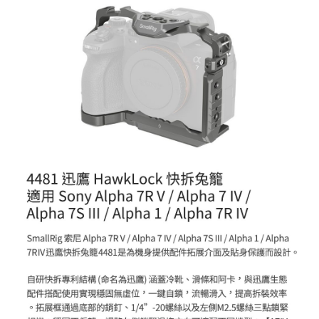
相關說明
【關於「AFTEE先享後付」】
ATM付款
AFTEE先享後付是「在收到商品之後才付款」的支付方式。 讓您購物簡單
便利好安心！
１．簡單：不需註冊會員、不需綁卡、不需儲值。
運送方式
２．便利：只要手機號碼，簡訊認證，即可結帳。
３．安心：先確認商品／服務後，再付款。
全家取貨付款
每筆NT$60，滿NT$399(含以上)免運費
【「AFTEE先享後付」結帳流程】
１．於結帳方式選擇「AFTEE先享後付」後，將跳轉至「AFTEE先享後付」
萊爾富取貨付款
結帳頁面，進行簡訊認證並確認金額後，即可完成結帳。
２．訂單成立數日內，您將收到繳費通知簡訊。
每筆NT$60，滿NT$399(含以上)免運費
３．收到繳費通知簡訊後14天內，點擊此簡訊中的連結，可透過四大超商／
ATM／網路銀行／等多元方式進行付款，方視為交易完成。
7-11取貨付款
※ 請注意：結帳手續完成當下不需立刻繳費，但若您需要取消訂單，請聯絡
每筆NT$60，滿NT$399(含以上)免運費
購買商品的店家。未經商家同意取消之訂單仍視為有效，需透過AFTEE先享
後付繳納相關費用。
宅配
※ 交易是否成功請以「AFTEE先享後付 」之結帳頁面顯示為準，若有關於
是否繳費成功／繳費後需取消欲退款等相關疑問，請聯繫「AFTEE先享後付
每筆NT$75，滿NT$399(含以上)免運費
客戶支援中心」
https://netprotections.freshdesk.com/support/home
付款後門市自取
【注意事項】
１．透過由恩沛科技股份有限公司提供之「AFTEE先享後付」服務完成之交
免運費
易，需依本服務之必要範圍內提供個人資料，並將交易相關給付款項請求債
權轉讓予恩沛科技股份有限公司。