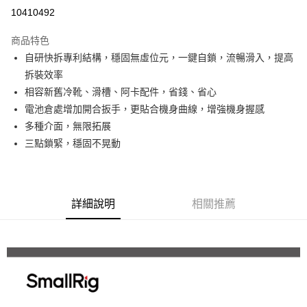
信用卡分期付款
10410492
3 期 0 利率 每期
NT$826
21家銀行
商品特色
6 期 0 利率 每期
NT$413
21家銀行
合作金庫商業銀行
第一商業銀行
自研快拆專利結構，穩固無虛位元，一鍵自鎖，流暢滑入，提高
華南商業銀行
彰化商業銀行
12 期 0 利率 每期
NT$206
21家銀行
合作金庫商業銀行
第一商業銀行
拆裝效率
上海商業儲蓄銀行
台北富邦商業銀行
華南商業銀行
彰化商業銀行
合作金庫商業銀行
第一商業銀行
超商取貨付款
國泰世華商業銀行
兆豐國際商業銀行
相容新舊冷靴、滑槽、阿卡配件，省錢、省心
上海商業儲蓄銀行
台北富邦商業銀行
華南商業銀行
彰化商業銀行
臺灣中小企業銀行
台中商業銀行
電池倉處增加開合扳手，更貼合機身曲線，增強機身握感
國泰世華商業銀行
兆豐國際商業銀行
LINE Pay
上海商業儲蓄銀行
台北富邦商業銀行
匯豐（台灣）商業銀行
華泰商業銀行
臺灣中小企業銀行
台中商業銀行
多種介面，無限拓展
國泰世華商業銀行
兆豐國際商業銀行
聯邦商業銀行
遠東國際商業銀行
匯豐（台灣）商業銀行
華泰商業銀行
Apple Pay
三點鎖緊，穩固不晃動
臺灣中小企業銀行
台中商業銀行
元大商業銀行
永豐商業銀行
聯邦商業銀行
遠東國際商業銀行
匯豐（台灣）商業銀行
華泰商業銀行
玉山商業銀行
星展（台灣）商業銀行
街口支付
元大商業銀行
永豐商業銀行
聯邦商業銀行
遠東國際商業銀行
台新國際商業銀行
中國信託商業銀行
玉山商業銀行
星展（台灣）商業銀行
元大商業銀行
永豐商業銀行
台灣樂天信用卡公司
悠遊付
台新國際商業銀行
中國信託商業銀行
玉山商業銀行
星展（台灣）商業銀行
詳細說明
相關推薦
台灣樂天信用卡公司
台新國際商業銀行
中國信託商業銀行
Google Pay
台灣樂天信用卡公司
全支付
全盈+PAY
AFTEE先享後付