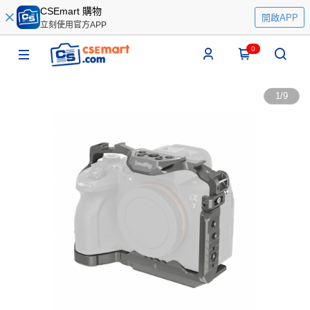
CSEmart 購物
開啟APP
立刻使用官方APP
0
1
/
9