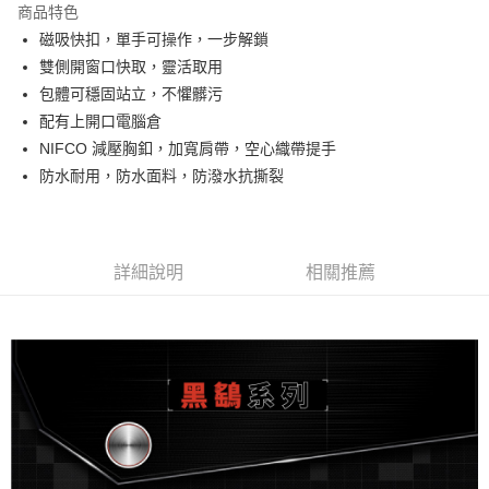
商品特色
6 期 0 利率 每期
NT$930
21家銀行
合作金庫商業銀行
第一商業銀行
磁吸快扣，單手可操作，一步解鎖
華南商業銀行
彰化商業銀行
12 期 0 利率 每期
NT$465
21家銀行
合作金庫商業銀行
第一商業銀行
雙側開窗口快取，靈活取用
上海商業儲蓄銀行
台北富邦商業銀行
華南商業銀行
彰化商業銀行
合作金庫商業銀行
第一商業銀行
LINE Pay
國泰世華商業銀行
兆豐國際商業銀行
包體可穩固站立，不懼髒污
上海商業儲蓄銀行
台北富邦商業銀行
華南商業銀行
彰化商業銀行
臺灣中小企業銀行
台中商業銀行
配有上開口電腦倉
國泰世華商業銀行
兆豐國際商業銀行
Apple Pay
上海商業儲蓄銀行
台北富邦商業銀行
匯豐（台灣）商業銀行
華泰商業銀行
臺灣中小企業銀行
台中商業銀行
NIFCO 減壓胸釦，加寬肩帶，空心織帶提手
國泰世華商業銀行
兆豐國際商業銀行
聯邦商業銀行
遠東國際商業銀行
匯豐（台灣）商業銀行
華泰商業銀行
街口支付
防水耐用，防水面料，防潑水抗撕裂
臺灣中小企業銀行
台中商業銀行
元大商業銀行
永豐商業銀行
聯邦商業銀行
遠東國際商業銀行
匯豐（台灣）商業銀行
華泰商業銀行
玉山商業銀行
星展（台灣）商業銀行
悠遊付
元大商業銀行
永豐商業銀行
聯邦商業銀行
遠東國際商業銀行
台新國際商業銀行
中國信託商業銀行
玉山商業銀行
星展（台灣）商業銀行
元大商業銀行
永豐商業銀行
台灣樂天信用卡公司
Google Pay
台新國際商業銀行
中國信託商業銀行
玉山商業銀行
星展（台灣）商業銀行
詳細說明
相關推薦
台灣樂天信用卡公司
台新國際商業銀行
中國信託商業銀行
全支付
台灣樂天信用卡公司
全盈+PAY
AFTEE先享後付
相關說明
【關於「AFTEE先享後付」】
ATM付款
AFTEE先享後付是「在收到商品之後才付款」的支付方式。 讓您購物簡單
便利好安心！
１．簡單：不需註冊會員、不需綁卡、不需儲值。