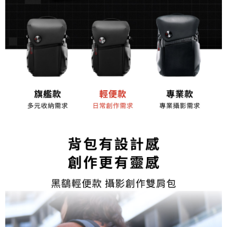
運送方式
２．便利：只要手機號碼，簡訊認證，即可結帳。
３．安心：先確認商品／服務後，再付款。
宅配
每筆NT$75，滿NT$399(含以上)免運費
【「AFTEE先享後付」結帳流程】
１．於結帳方式選擇「AFTEE先享後付」後，將跳轉至「AFTEE先享後付」
付款後門市自取
結帳頁面，進行簡訊認證並確認金額後，即可完成結帳。
２．訂單成立數日內，您將收到繳費通知簡訊。
免運費
３．收到繳費通知簡訊後14天內，點擊此簡訊中的連結，可透過四大超商／
ATM／網路銀行／等多元方式進行付款，方視為交易完成。
※ 請注意：結帳手續完成當下不需立刻繳費，但若您需要取消訂單，請聯絡
購買商品的店家。未經商家同意取消之訂單仍視為有效，需透過AFTEE先享
後付繳納相關費用。
※ 交易是否成功請以「AFTEE先享後付 」之結帳頁面顯示為準，若有關於
是否繳費成功／繳費後需取消欲退款等相關疑問，請聯繫「AFTEE先享後付
客戶支援中心」
https://netprotections.freshdesk.com/support/home
【注意事項】
１．透過由恩沛科技股份有限公司提供之「AFTEE先享後付」服務完成之交
易，需依本服務之必要範圍內提供個人資料，並將交易相關給付款項請求債
權轉讓予恩沛科技股份有限公司。
２．關於個人資料處理事宜，請瀏覽以下網址：
https://aftee.tw/terms/#terms3
３．未成年的使用者請事先徵得法定代理人或監護人之同意方可使用
「AFTEE先享後付」，若未經同意申辦者引起之損失，本公司不負相關責
任。