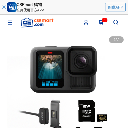
CSEmart 購物
開啟APP
立刻使用官方APP
0
1
/
7