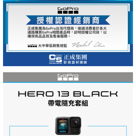
https://aftee.tw/terms/#terms3
３．未成年的使用者請事先徵得法定代理人或監護人之同意方可使用
「AFTEE先享後付」，若未經同意申辦者引起之損失，本公司不負相關責
任。
４．使用「AFTEE先享後付」時，將依據個別帳號之用戶狀況，依本公司即
時審查核予不同之上限額度；若仍有額度不足之情形，本公司將視審查結果
請求用戶進行身份認證。
５．嚴禁一人註冊多個帳號或使用他人資訊註冊。若發現惡意使用之情形，
恩沛科技股份有限公司將有權停止該用戶之使用額度並採取法律行動。