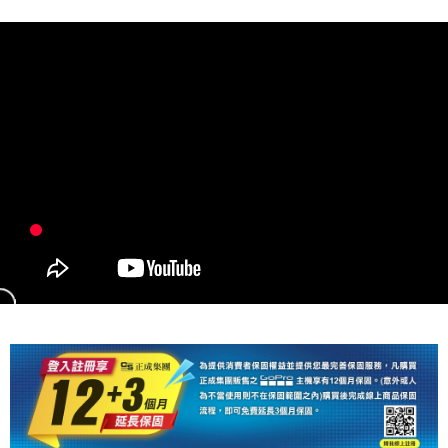
【關於「AFTEE先享後付」】
ATM付款
AFTEE先享後付是「在收到商品之後才付款」的支付方式。 讓您購物簡單
便利好安心！
１．簡單：不需註冊會員、不需綁卡、不需儲值。
運送方式
２．便利：只要手機號碼，簡訊認證，即可結帳。
３．安心：先確認商品／服務後，再付款。
全家取貨付款
每筆NT$60，滿NT$399(含以上)免運費
【「AFTEE先享後付」結帳流程】
１．於結帳方式選擇「AFTEE先享後付」後，將跳轉至「AFTEE先享後付」
萊爾富取貨付款
結帳頁面，進行簡訊認證並確認金額後，即可完成結帳。
２．訂單成立數日內，您將收到繳費通知簡訊。
每筆NT$60，滿NT$399(含以上)免運費
３．收到繳費通知簡訊後14天內，點擊此簡訊中的連結，可透過四大超商／
ATM／網路銀行／等多元方式進行付款，方視為交易完成。
7-11取貨付款
※ 請注意：結帳手續完成當下不需立刻繳費，但若您需要取消訂單，請聯絡
每筆NT$60，滿NT$399(含以上)免運費
購買商品的店家。未經商家同意取消之訂單仍視為有效，需透過AFTEE先享
後付繳納相關費用。
宅配
※ 交易是否成功請以「AFTEE先享後付 」之結帳頁面顯示為準，若有關於
是否繳費成功／繳費後需取消欲退款等相關疑問，請聯繫「AFTEE先享後付
每筆NT$75，滿NT$399(含以上)免運費
客戶支援中心」
https://netprotections.freshdesk.com/support/home
付款後門市自取
【注意事項】
１．透過由恩沛科技股份有限公司提供之「AFTEE先享後付」服務完成之交
免運費
易，需依本服務之必要範圍內提供個人資料，並將交易相關給付款項請求債
權轉讓予恩沛科技股份有限公司。
２．關於個人資料處理事宜，請瀏覽以下網址：