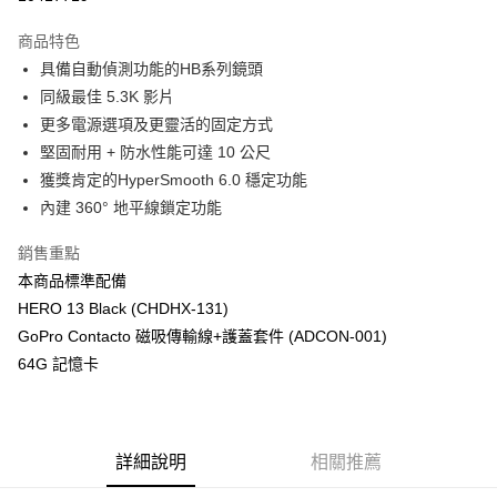
3 期 0 利率 每期
NT$5,360
21家銀行
商品特色
6 期 0 利率 每期
NT$2,680
21家銀行
合作金庫商業銀行
第一商業銀行
具備自動偵測功能的HB系列鏡頭
華南商業銀行
彰化商業銀行
12 期 0 利率 每期
NT$1,340
21家銀行
合作金庫商業銀行
第一商業銀行
同級最佳 5.3K 影片
上海商業儲蓄銀行
台北富邦商業銀行
華南商業銀行
彰化商業銀行
合作金庫商業銀行
第一商業銀行
超商取貨付款
國泰世華商業銀行
兆豐國際商業銀行
更多電源選項及更靈活的固定方式
上海商業儲蓄銀行
台北富邦商業銀行
華南商業銀行
彰化商業銀行
臺灣中小企業銀行
台中商業銀行
堅固耐用 + 防水性能可達 10 公尺
國泰世華商業銀行
兆豐國際商業銀行
LINE Pay
上海商業儲蓄銀行
台北富邦商業銀行
匯豐（台灣）商業銀行
華泰商業銀行
臺灣中小企業銀行
台中商業銀行
獲獎肯定的HyperSmooth 6.0 穩定功能
國泰世華商業銀行
兆豐國際商業銀行
聯邦商業銀行
遠東國際商業銀行
匯豐（台灣）商業銀行
華泰商業銀行
Apple Pay
內建 360° 地平線鎖定功能
臺灣中小企業銀行
台中商業銀行
元大商業銀行
永豐商業銀行
聯邦商業銀行
遠東國際商業銀行
匯豐（台灣）商業銀行
華泰商業銀行
玉山商業銀行
星展（台灣）商業銀行
街口支付
元大商業銀行
永豐商業銀行
銷售重點
聯邦商業銀行
遠東國際商業銀行
台新國際商業銀行
中國信託商業銀行
玉山商業銀行
星展（台灣）商業銀行
本商品標準配備
元大商業銀行
永豐商業銀行
台灣樂天信用卡公司
悠遊付
台新國際商業銀行
中國信託商業銀行
玉山商業銀行
星展（台灣）商業銀行
HERO 13 Black (CHDHX-131)
台灣樂天信用卡公司
台新國際商業銀行
中國信託商業銀行
Google Pay
GoPro Contacto 磁吸傳輸線+護蓋套件 (ADCON-001)
台灣樂天信用卡公司
64G 記憶卡
全支付
全盈+PAY
AFTEE先享後付
詳細說明
相關推薦
相關說明