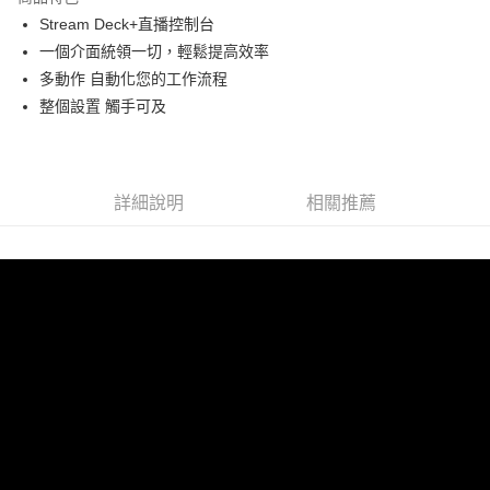
6 期 0 利率 每期
NT$1,131
21家銀行
合作金庫商業銀行
第一商業銀行
Stream Deck+直播控制台
華南商業銀行
彰化商業銀行
12 期 0 利率 每期
NT$565
21家銀行
合作金庫商業銀行
第一商業銀行
一個介面統領一切，輕鬆提高效率
上海商業儲蓄銀行
台北富邦商業銀行
華南商業銀行
彰化商業銀行
合作金庫商業銀行
第一商業銀行
超商取貨付款
國泰世華商業銀行
兆豐國際商業銀行
多動作 自動化您的工作流程
上海商業儲蓄銀行
台北富邦商業銀行
華南商業銀行
彰化商業銀行
臺灣中小企業銀行
台中商業銀行
整個設置 觸手可及
國泰世華商業銀行
兆豐國際商業銀行
LINE Pay
上海商業儲蓄銀行
台北富邦商業銀行
匯豐（台灣）商業銀行
華泰商業銀行
臺灣中小企業銀行
台中商業銀行
國泰世華商業銀行
兆豐國際商業銀行
聯邦商業銀行
遠東國際商業銀行
匯豐（台灣）商業銀行
華泰商業銀行
Apple Pay
臺灣中小企業銀行
台中商業銀行
元大商業銀行
永豐商業銀行
聯邦商業銀行
遠東國際商業銀行
匯豐（台灣）商業銀行
華泰商業銀行
玉山商業銀行
星展（台灣）商業銀行
街口支付
元大商業銀行
永豐商業銀行
詳細說明
相關推薦
聯邦商業銀行
遠東國際商業銀行
台新國際商業銀行
中國信託商業銀行
玉山商業銀行
星展（台灣）商業銀行
元大商業銀行
永豐商業銀行
台灣樂天信用卡公司
悠遊付
台新國際商業銀行
中國信託商業銀行
玉山商業銀行
星展（台灣）商業銀行
台灣樂天信用卡公司
台新國際商業銀行
中國信託商業銀行
Google Pay
台灣樂天信用卡公司
全支付
全盈+PAY
AFTEE先享後付
相關說明
【關於「AFTEE先享後付」】
ATM付款
AFTEE先享後付是「在收到商品之後才付款」的支付方式。 讓您購物簡單