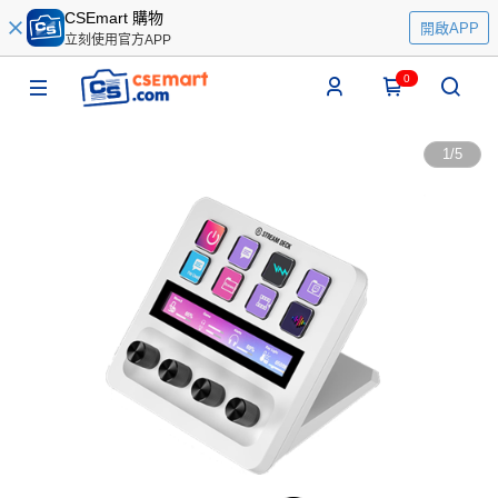
CSEmart 購物
開啟APP
立刻使用官方APP
0
1
/
5