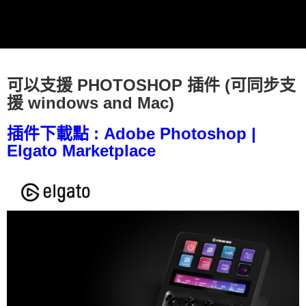
便利好安心！
１．簡單：不需註冊會員、不需綁卡、不需儲值。
運送方式
２．便利：只要手機號碼，簡訊認證，即可結帳。
３．安心：先確認商品／服務後，再付款。
全家取貨付款
每筆NT$60，滿NT$399(含以上)免運費
【「AFTEE先享後付」結帳流程】
１．於結帳方式選擇「AFTEE先享後付」後，將跳轉至「AFTEE先享後付」
可以支援 PHOTOSHOP 插件 (可同步支
萊爾富取貨付款
結帳頁面，進行簡訊認證並確認金額後，即可完成結帳。
援 windows and Mac)
２．訂單成立數日內，您將收到繳費通知簡訊。
每筆NT$60，滿NT$399(含以上)免運費
３．收到繳費通知簡訊後14天內，點擊此簡訊中的連結，可透過四大超商／
ATM／網路銀行／等多元方式進行付款，方視為交易完成。
插件下載點 : Adobe Photoshop |
7-11取貨付款
※ 請注意：結帳手續完成當下不需立刻繳費，但若您需要取消訂單，請聯絡
Elgato Marketplace
每筆NT$60，滿NT$399(含以上)免運費
購買商品的店家。未經商家同意取消之訂單仍視為有效，需透過AFTEE先享
後付繳納相關費用。
宅配
※ 交易是否成功請以「AFTEE先享後付 」之結帳頁面顯示為準，若有關於
是否繳費成功／繳費後需取消欲退款等相關疑問，請聯繫「AFTEE先享後付
每筆NT$75，滿NT$399(含以上)免運費
客戶支援中心」
https://netprotections.freshdesk.com/support/home
付款後門市自取
【注意事項】
１．透過由恩沛科技股份有限公司提供之「AFTEE先享後付」服務完成之交
免運費
易，需依本服務之必要範圍內提供個人資料，並將交易相關給付款項請求債
權轉讓予恩沛科技股份有限公司。
２．關於個人資料處理事宜，請瀏覽以下網址：
https://aftee.tw/terms/#terms3
３．未成年的使用者請事先徵得法定代理人或監護人之同意方可使用