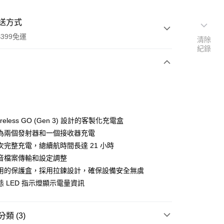
送方式
399免運
清除
紀錄
次付款
期付款
0 利率 每期
NT$1,260
21家銀行
reless GO (Gen 3) 設計的客製化充電盒
0 利率 每期
NT$630
21家銀行
庫商業銀行
第一商業銀行
為兩個發射器和一個接收器充電
業銀行
彰化商業銀行
 0 利率 每期
NT$315
21家銀行
次完整充電，總續航時間長達 21 小時
庫商業銀行
第一商業銀行
業儲蓄銀行
台北富邦商業銀行
業銀行
彰化商業銀行
音檔案傳輸和設定調整
庫商業銀行
第一商業銀行
付款
華商業銀行
兆豐國際商業銀行
業儲蓄銀行
台北富邦商業銀行
用的保護盒，採用拉鍊設計，確保設備安全無虞
業銀行
彰化商業銀行
小企業銀行
台中商業銀行
華商業銀行
兆豐國際商業銀行
業儲蓄銀行
台北富邦商業銀行
態 LED 指示燈顯示電量資訊
台灣）商業銀行
華泰商業銀行
小企業銀行
台中商業銀行
華商業銀行
兆豐國際商業銀行
業銀行
遠東國際商業銀行
台灣）商業銀行
華泰商業銀行
小企業銀行
台中商業銀行
業銀行
永豐商業銀行
業銀行
遠東國際商業銀行
台灣）商業銀行
華泰商業銀行
類 (3)
業銀行
星展（台灣）商業銀行
業銀行
永豐商業銀行
業銀行
遠東國際商業銀行