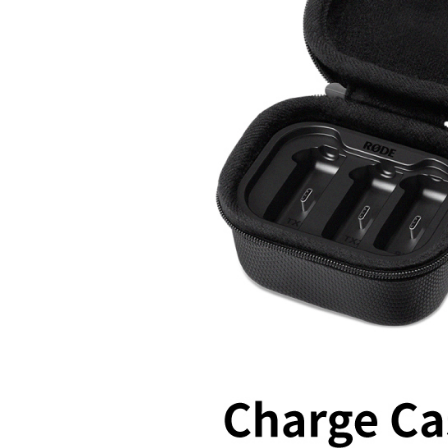
※ 請注意
7-11取貨
絡購買商品
先享後付
每筆NT$6
※ 交易是
是否繳費成
宅配
付客戶支
每筆NT$7
【注意事
付款後門
１．透過由
交易，需
免運費
求債權轉
２．關於
https://aft
３．未成
「AFTE
任。
４．使用「
即時審查
結果請求
５．嚴禁
形，恩沛
動。