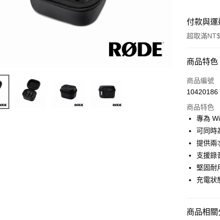
付款與運
超取滿NT$
付款方式
商品特色
信用卡一
商品編號
10420186
信用卡分
商品特色
3 期 
專為 Wi
6 期 
合作金
可同時
華南商
12 期
提供兩
合作金
上海商
華南商
支援錄
合作金
超商取貨
國泰世
上海商
堅固耐
華南商
臺灣中
國泰世
LINE Pay
上海商
充電狀
匯豐（
臺灣中
國泰世
聯邦商
匯豐（
Apple Pay
臺灣中
元大商
聯邦商
匯豐（
商品相關分
玉山商
街口支付
元大商
聯邦商