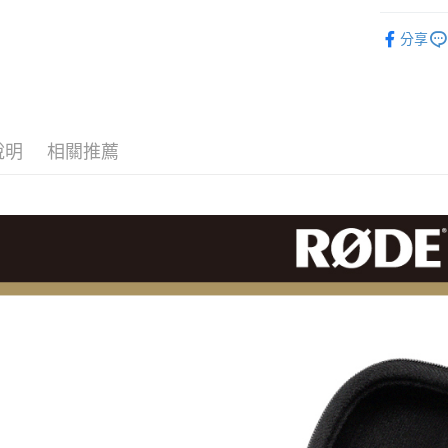
台新國
玉山商
元大商
音訊設備
台灣樂
悠遊付
台新國
分享
玉山商
台灣樂
｜音訊設
台新國
Google Pa
台灣樂
RØDE 旗
全支付
全盈+PAY
說明
相關推薦
AFTEE先
相關說明
【關於「A
ATM付款
AFTEE
便利好安
１．簡單
２．便利
運送方式
３．安心
全家取貨
【「AFT
每筆NT$6
１．於結帳
付」結帳
萊爾富取
２．訂單
３．收到繳
每筆NT$6
／ATM／