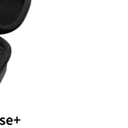
：結帳手續完成當下不需立刻繳費，但若您需要取消訂單，請聯
付款
的店家。未經商家同意取消之訂單仍視為有效，需透過AFTEE
繳納相關費用。
0，滿NT$399(含以上)免運費
否成功請以「AFTEE先享後付 」之結帳頁面顯示為準，若有關於
功／繳費後需取消欲退款等相關疑問，請聯繫「AFTEE先享後
援中心」
https://netprotections.freshdesk.com/support/home
5，滿NT$399(含以上)免運費
項】
市自取
恩沛科技股份有限公司提供之「AFTEE先享後付」服務完成之
依本服務之必要範圍內提供個人資料，並將交易相關給付款項請
讓予恩沛科技股份有限公司。
個人資料處理事宜，請瀏覽以下網址：
ee.tw/terms/#terms3
年的使用者請事先徵得法定代理人或監護人之同意方可使用
E先享後付」，若未經同意申辦者引起之損失，本公司不負相關責
AFTEE先享後付」時，將依據個別帳號之用戶狀況，依本公司
核予不同之上限額度；若仍有額度不足之情形，本公司將視審查
用戶進行身份認證。
一人註冊多個帳號或使用他人資訊註冊。若發現惡意使用之情
科技股份有限公司將有權停止該用戶之使用額度並採取法律行