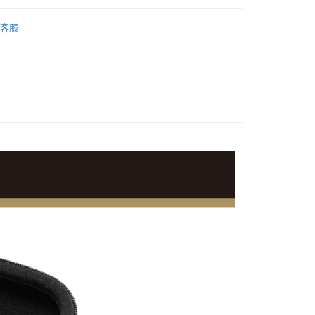
際商業銀行
中國信託商業銀行
業銀行
星展（台灣）商業銀行
業銀行
永豐商業銀行
品牌
RØDE
天信用卡公司
際商業銀行
中國信託商業銀行
客服
業銀行
星展（台灣）商業銀行
天信用卡公司
備專區｜
音訊配件
際商業銀行
中國信託商業銀行
y
天信用卡公司
艦館
音訊配件
享後付
FTEE先享後付」】
先享後付是「在收到商品之後才付款」的支付方式。 讓您購物簡單
心！
：不需註冊會員、不需綁卡、不需儲值。
：只要手機號碼，簡訊認證，即可結帳。
：先確認商品／服務後，再付款。
付款
EE先享後付」結帳流程】
0，滿NT$399(含以上)免運費
方式選擇「AFTEE先享後付」後，將跳轉至「AFTEE先享後
頁面，進行簡訊認證並確認金額後，即可完成結帳。
貨付款
成立數日內，您將收到繳費通知簡訊。
費通知簡訊後14天內，點擊此簡訊中的連結，可透過四大超商
0，滿NT$399(含以上)免運費
網路銀行／等多元方式進行付款，方視為交易完成。