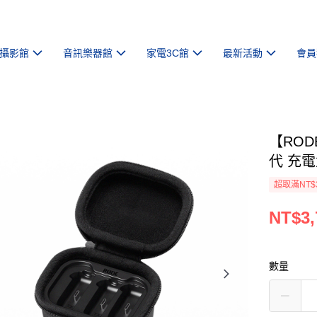
攝影館
音訊樂器館
家電3C館
最新活動
會員
【RODE
代 充
超取滿NT$
NT$3,
數量