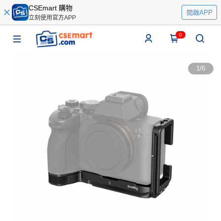
CSEmart 購物
開啟APP
立刻使用官方APP
0
1
/
6