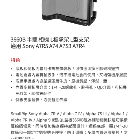
便利好安心！
１．簡單：不需註冊會員、不需綁卡、不需儲值。
運送方式
２．便利：只要手機號碼，簡訊認證，即可結帳。
３．安心：先確認商品／服務後，再付款。
全家取貨付款
每筆NT$60，滿NT$399(含以上)免運費
【「AFTEE先享後付」結帳流程】
１．於結帳方式選擇「AFTEE先享後付」後，將跳轉至「AFTEE先享後付」
萊爾富取貨付款
結帳頁面，進行簡訊認證並確認金額後，即可完成結帳。
２．訂單成立數日內，您將收到繳費通知簡訊。
每筆NT$60，滿NT$399(含以上)免運費
３．收到繳費通知簡訊後14天內，點擊此簡訊中的連結，可透過四大超商／
ATM／網路銀行／等多元方式進行付款，方視為交易完成。
7-11取貨付款
※ 請注意：結帳手續完成當下不需立刻繳費，但若您需要取消訂單，請聯絡
每筆NT$60，滿NT$399(含以上)免運費
購買商品的店家。未經商家同意取消之訂單仍視為有效，需透過AFTEE先享
後付繳納相關費用。
宅配
※ 交易是否成功請以「AFTEE先享後付 」之結帳頁面顯示為準，若有關於
是否繳費成功／繳費後需取消欲退款等相關疑問，請聯繫「AFTEE先享後付
每筆NT$75，滿NT$399(含以上)免運費
客戶支援中心」
https://netprotections.freshdesk.com/support/home
付款後門市自取
【注意事項】
１．透過由恩沛科技股份有限公司提供之「AFTEE先享後付」服務完成之交
免運費
易，需依本服務之必要範圍內提供個人資料，並將交易相關給付款項請求債
權轉讓予恩沛科技股份有限公司。
２．關於個人資料處理事宜，請瀏覽以下網址：
https://aftee.tw/terms/#terms3
３．未成年的使用者請事先徵得法定代理人或監護人之同意方可使用