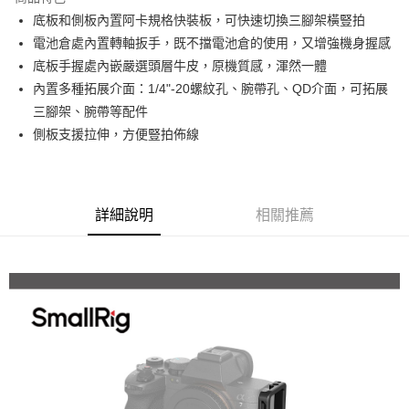
6 期 0 利率 每期
NT$241
21家銀行
合作金庫商業銀行
第一商業銀行
底板和側板內置阿卡規格快裝板，可快速切換三腳架橫豎拍
華南商業銀行
彰化商業銀行
12 期 0 利率 每期
NT$120
21家銀行
合作金庫商業銀行
第一商業銀行
電池倉處內置轉軸扳手，既不擋電池倉的使用，又增強機身握感
上海商業儲蓄銀行
台北富邦商業銀行
華南商業銀行
彰化商業銀行
合作金庫商業銀行
第一商業銀行
超商取貨付款
國泰世華商業銀行
兆豐國際商業銀行
底板手握處內嵌嚴選頭層牛皮，原機質感，渾然一體
上海商業儲蓄銀行
台北富邦商業銀行
華南商業銀行
彰化商業銀行
臺灣中小企業銀行
台中商業銀行
內置多種拓展介面：1/4"-20螺紋孔、腕帶孔、QD介面，可拓展
國泰世華商業銀行
兆豐國際商業銀行
LINE Pay
上海商業儲蓄銀行
台北富邦商業銀行
匯豐（台灣）商業銀行
華泰商業銀行
臺灣中小企業銀行
台中商業銀行
三腳架、腕帶等配件
國泰世華商業銀行
兆豐國際商業銀行
聯邦商業銀行
遠東國際商業銀行
匯豐（台灣）商業銀行
華泰商業銀行
Apple Pay
側板支援拉伸，方便豎拍佈線
臺灣中小企業銀行
台中商業銀行
元大商業銀行
永豐商業銀行
聯邦商業銀行
遠東國際商業銀行
匯豐（台灣）商業銀行
華泰商業銀行
玉山商業銀行
星展（台灣）商業銀行
街口支付
元大商業銀行
永豐商業銀行
聯邦商業銀行
遠東國際商業銀行
台新國際商業銀行
中國信託商業銀行
玉山商業銀行
星展（台灣）商業銀行
元大商業銀行
永豐商業銀行
台灣樂天信用卡公司
悠遊付
台新國際商業銀行
中國信託商業銀行
玉山商業銀行
星展（台灣）商業銀行
詳細說明
相關推薦
台灣樂天信用卡公司
台新國際商業銀行
中國信託商業銀行
Google Pay
台灣樂天信用卡公司
全支付
全盈+PAY
AFTEE先享後付
相關說明
【關於「AFTEE先享後付」】
ATM付款
AFTEE先享後付是「在收到商品之後才付款」的支付方式。 讓您購物簡單