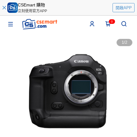
CSEmart 購物
開啟APP
立刻使用官方APP
0
1
/
2