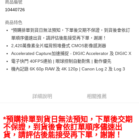
商品編號
信用卡分期付款
10440726
3 期 0 利率 每期
NT$63,666
21家銀行
商品特色
6 期 0 利率 每期
NT$31,833
21家銀行
合作金庫商業銀行
第一商業銀行
*預購排單到貨日無法預知，下單後交期不保證，到貨後會依訂
華南商業銀行
彰化商業銀行
12 期 0 利率 每期
NT$15,916
21家銀行
合作金庫商業銀行
第一商業銀行
單順序儘速出貨，請評估後能接受再下單，謝謝！
上海商業儲蓄銀行
台北富邦商業銀行
華南商業銀行
彰化商業銀行
合作金庫商業銀行
第一商業銀行
超商取貨付款
國泰世華商業銀行
兆豐國際商業銀行
2,420萬像素全片幅背照堆疊式 CMOS影像感測器
上海商業儲蓄銀行
台北富邦商業銀行
華南商業銀行
彰化商業銀行
臺灣中小企業銀行
台中商業銀行
Accelerated Capture加速捕捉 - DIGIC Accelerator 及 DIGIC X
國泰世華商業銀行
兆豐國際商業銀行
LINE Pay
上海商業儲蓄銀行
台北富邦商業銀行
匯豐（台灣）商業銀行
華泰商業銀行
臺灣中小企業銀行
台中商業銀行
電子快門 40FPS連拍 | 眼球控制自動對焦 | 動作優先
國泰世華商業銀行
兆豐國際商業銀行
聯邦商業銀行
遠東國際商業銀行
匯豐（台灣）商業銀行
華泰商業銀行
Apple Pay
機內記錄 6K 60p RAW 及 4K 120p | Canon Log 2 及 Log 3
臺灣中小企業銀行
台中商業銀行
元大商業銀行
永豐商業銀行
聯邦商業銀行
遠東國際商業銀行
匯豐（台灣）商業銀行
華泰商業銀行
玉山商業銀行
星展（台灣）商業銀行
街口支付
元大商業銀行
永豐商業銀行
聯邦商業銀行
遠東國際商業銀行
台新國際商業銀行
中國信託商業銀行
玉山商業銀行
星展（台灣）商業銀行
元大商業銀行
永豐商業銀行
台灣樂天信用卡公司
悠遊付
台新國際商業銀行
中國信託商業銀行
玉山商業銀行
星展（台灣）商業銀行
詳細說明
相關推薦
台灣樂天信用卡公司
台新國際商業銀行
中國信託商業銀行
Google Pay
台灣樂天信用卡公司
全支付
*預購排單到貨日無法預知，下單後交期
不保證，到貨後會依訂單順序儘速出
全盈+PAY
貨，請評估後能接受再下單，謝謝！
AFTEE先享後付