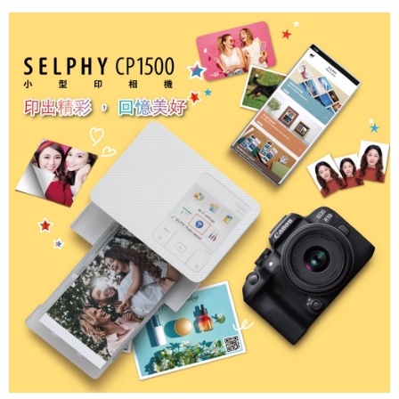
【關於「AFTEE先享後付」】
ATM付款
AFTEE先享後付是「在收到商品之後才付款」的支付方式。 讓您購物簡單
便利好安心！
１．簡單：不需註冊會員、不需綁卡、不需儲值。
運送方式
２．便利：只要手機號碼，簡訊認證，即可結帳。
３．安心：先確認商品／服務後，再付款。
全家取貨付款
每筆NT$60，滿NT$399(含以上)免運費
【「AFTEE先享後付」結帳流程】
１．於結帳方式選擇「AFTEE先享後付」後，將跳轉至「AFTEE先享後付」
萊爾富取貨付款
結帳頁面，進行簡訊認證並確認金額後，即可完成結帳。
２．訂單成立數日內，您將收到繳費通知簡訊。
每筆NT$60，滿NT$399(含以上)免運費
３．收到繳費通知簡訊後14天內，點擊此簡訊中的連結，可透過四大超商／
ATM／網路銀行／等多元方式進行付款，方視為交易完成。
7-11取貨付款
※ 請注意：結帳手續完成當下不需立刻繳費，但若您需要取消訂單，請聯絡
每筆NT$60，滿NT$399(含以上)免運費
購買商品的店家。未經商家同意取消之訂單仍視為有效，需透過AFTEE先享
後付繳納相關費用。
宅配
※ 交易是否成功請以「AFTEE先享後付 」之結帳頁面顯示為準，若有關於
是否繳費成功／繳費後需取消欲退款等相關疑問，請聯繫「AFTEE先享後付
每筆NT$75，滿NT$399(含以上)免運費
客戶支援中心」
https://netprotections.freshdesk.com/support/home
付款後門市自取
【注意事項】
１．透過由恩沛科技股份有限公司提供之「AFTEE先享後付」服務完成之交
免運費
易，需依本服務之必要範圍內提供個人資料，並將交易相關給付款項請求債
權轉讓予恩沛科技股份有限公司。
２．關於個人資料處理事宜，請瀏覽以下網址：