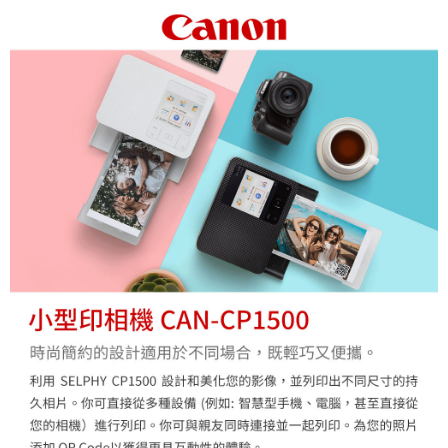
https://aftee.tw/terms/#terms3
３．未成年的使用者請事先徵得法定代理人或監護人之同意方可使用
「AFTEE先享後付」，若未經同意申辦者引起之損失，本公司不負相關責
任。
４．使用「AFTEE先享後付」時，將依據個別帳號之用戶狀況，依本公司即
時審查核予不同之上限額度；若仍有額度不足之情形，本公司將視審查結果
請求用戶進行身份認證。
５．嚴禁一人註冊多個帳號或使用他人資訊註冊。若發現惡意使用之情形，
恩沛科技股份有限公司將有權停止該用戶之使用額度並採取法律行動。