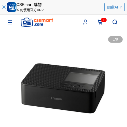
CSEmart 購物
開啟APP
立刻使用官方APP
0
1
/
9