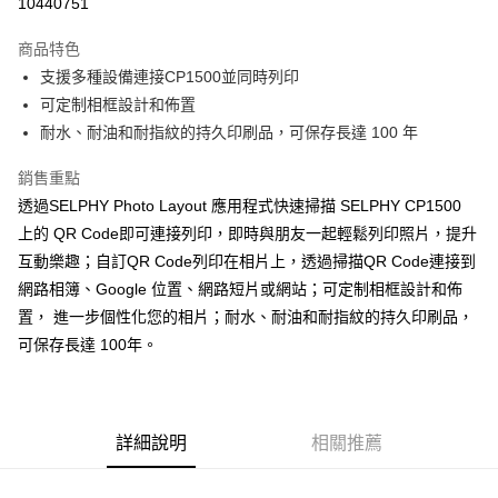
10440751
3 期 0 利率 每期
NT$1,563
21家銀行
商品特色
6 期 0 利率 每期
NT$781
21家銀行
合作金庫商業銀行
第一商業銀行
支援多種設備連接CP1500並同時列印
華南商業銀行
彰化商業銀行
12 期 0 利率 每期
NT$390
21家銀行
合作金庫商業銀行
第一商業銀行
可定制相框設計和佈置
上海商業儲蓄銀行
台北富邦商業銀行
華南商業銀行
彰化商業銀行
合作金庫商業銀行
第一商業銀行
超商取貨付款
國泰世華商業銀行
兆豐國際商業銀行
耐水、耐油和耐指紋的持久印刷品，可保存長達 100 年
上海商業儲蓄銀行
台北富邦商業銀行
華南商業銀行
彰化商業銀行
臺灣中小企業銀行
台中商業銀行
國泰世華商業銀行
兆豐國際商業銀行
LINE Pay
上海商業儲蓄銀行
台北富邦商業銀行
銷售重點
匯豐（台灣）商業銀行
華泰商業銀行
臺灣中小企業銀行
台中商業銀行
國泰世華商業銀行
兆豐國際商業銀行
聯邦商業銀行
遠東國際商業銀行
透過SELPHY Photo Layout 應用程式快速掃描 SELPHY CP1500
匯豐（台灣）商業銀行
華泰商業銀行
Apple Pay
臺灣中小企業銀行
台中商業銀行
元大商業銀行
永豐商業銀行
上的 QR Code即可連接列印，即時與朋友一起輕鬆列印照片，提升
聯邦商業銀行
遠東國際商業銀行
匯豐（台灣）商業銀行
華泰商業銀行
玉山商業銀行
星展（台灣）商業銀行
街口支付
元大商業銀行
永豐商業銀行
互動樂趣；自訂QR Code列印在相片上，透過掃描QR Code連接到
聯邦商業銀行
遠東國際商業銀行
台新國際商業銀行
中國信託商業銀行
玉山商業銀行
星展（台灣）商業銀行
網路相簿、Google 位置、網路短片或網站；可定制相框設計和佈
元大商業銀行
永豐商業銀行
台灣樂天信用卡公司
悠遊付
台新國際商業銀行
中國信託商業銀行
玉山商業銀行
星展（台灣）商業銀行
置， 進一步個性化您的相片；耐水、耐油和耐指紋的持久印刷品，
台灣樂天信用卡公司
台新國際商業銀行
中國信託商業銀行
Google Pay
可保存長達 100年。
台灣樂天信用卡公司
全支付
全盈+PAY
詳細說明
相關推薦
AFTEE先享後付
相關說明