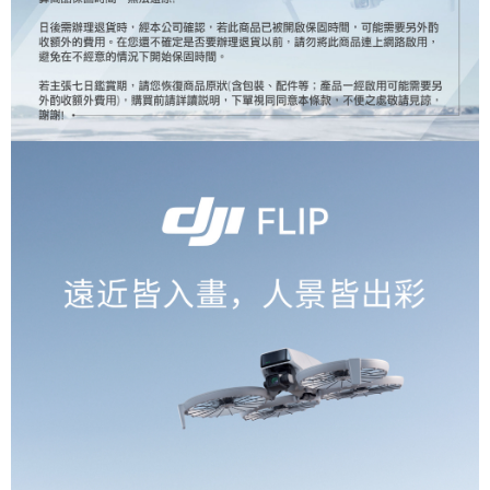
ATM付款
AFTEE先享後付是「在收到商品之後才付款」的支付方式。 讓您購物簡單
便利好安心！
１．簡單：不需註冊會員、不需綁卡、不需儲值。
運送方式
２．便利：只要手機號碼，簡訊認證，即可結帳。
３．安心：先確認商品／服務後，再付款。
宅配
每筆NT$75，滿NT$399(含以上)免運費
【「AFTEE先享後付」結帳流程】
１．於結帳方式選擇「AFTEE先享後付」後，將跳轉至「AFTEE先享後付」
付款後門市自取
結帳頁面，進行簡訊認證並確認金額後，即可完成結帳。
２．訂單成立數日內，您將收到繳費通知簡訊。
免運費
３．收到繳費通知簡訊後14天內，點擊此簡訊中的連結，可透過四大超商／
ATM／網路銀行／等多元方式進行付款，方視為交易完成。
※ 請注意：結帳手續完成當下不需立刻繳費，但若您需要取消訂單，請聯絡
購買商品的店家。未經商家同意取消之訂單仍視為有效，需透過AFTEE先享
後付繳納相關費用。
※ 交易是否成功請以「AFTEE先享後付 」之結帳頁面顯示為準，若有關於
是否繳費成功／繳費後需取消欲退款等相關疑問，請聯繫「AFTEE先享後付
客戶支援中心」
https://netprotections.freshdesk.com/support/home
【注意事項】
１．透過由恩沛科技股份有限公司提供之「AFTEE先享後付」服務完成之交
易，需依本服務之必要範圍內提供個人資料，並將交易相關給付款項請求債
權轉讓予恩沛科技股份有限公司。
２．關於個人資料處理事宜，請瀏覽以下網址：
https://aftee.tw/terms/#terms3