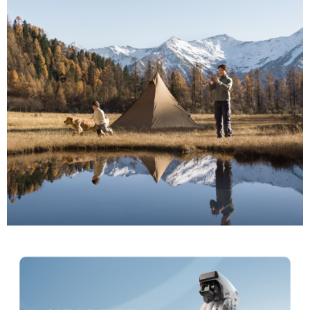
３．未成年的使用者請事先徵得法定代理人或監護人之同意方可使用
「AFTEE先享後付」，若未經同意申辦者引起之損失，本公司不負相關責
任。
４．使用「AFTEE先享後付」時，將依據個別帳號之用戶狀況，依本公司即
時審查核予不同之上限額度；若仍有額度不足之情形，本公司將視審查結果
請求用戶進行身份認證。
５．嚴禁一人註冊多個帳號或使用他人資訊註冊。若發現惡意使用之情形，
恩沛科技股份有限公司將有權停止該用戶之使用額度並採取法律行動。