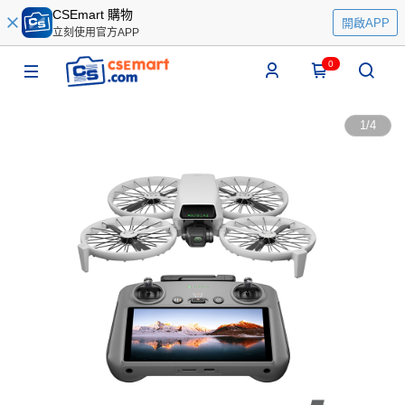
CSEmart 購物
開啟APP
立刻使用官方APP
0
1
/
4