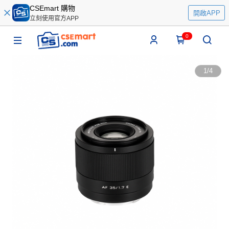
CSEmart 購物
開啟APP
立刻使用官方APP
0
1
/
4