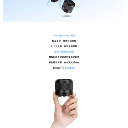
相關說明
【關於「AFTEE先享後付」】
ATM付款
AFTEE先享後付是「在收到商品之後才付款」的支付方式。 讓您購物簡單
便利好安心！
１．簡單：不需註冊會員、不需綁卡、不需儲值。
運送方式
２．便利：只要手機號碼，簡訊認證，即可結帳。
３．安心：先確認商品／服務後，再付款。
全家取貨付款
每筆NT$60，滿NT$399(含以上)免運費
【「AFTEE先享後付」結帳流程】
１．於結帳方式選擇「AFTEE先享後付」後，將跳轉至「AFTEE先享後付」
萊爾富取貨付款
結帳頁面，進行簡訊認證並確認金額後，即可完成結帳。
２．訂單成立數日內，您將收到繳費通知簡訊。
每筆NT$60，滿NT$399(含以上)免運費
３．收到繳費通知簡訊後14天內，點擊此簡訊中的連結，可透過四大超商／
ATM／網路銀行／等多元方式進行付款，方視為交易完成。
7-11取貨付款
※ 請注意：結帳手續完成當下不需立刻繳費，但若您需要取消訂單，請聯絡
每筆NT$60，滿NT$399(含以上)免運費
購買商品的店家。未經商家同意取消之訂單仍視為有效，需透過AFTEE先享
後付繳納相關費用。
宅配
※ 交易是否成功請以「AFTEE先享後付 」之結帳頁面顯示為準，若有關於
是否繳費成功／繳費後需取消欲退款等相關疑問，請聯繫「AFTEE先享後付
每筆NT$75，滿NT$399(含以上)免運費
客戶支援中心」
https://netprotections.freshdesk.com/support/home
付款後門市自取
【注意事項】
１．透過由恩沛科技股份有限公司提供之「AFTEE先享後付」服務完成之交
免運費
易，需依本服務之必要範圍內提供個人資料，並將交易相關給付款項請求債