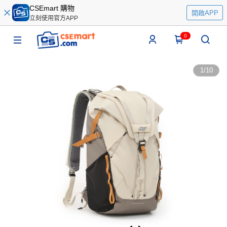
CSEmart 購物
開啟APP
立刻使用官方APP
0
1
/
10