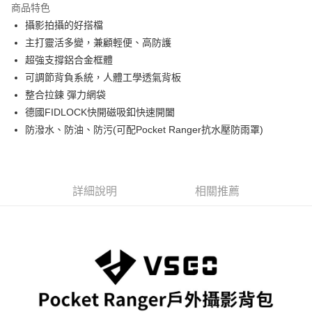
商品特色
6 期 0 利率 每期
NT$975
21家銀行
合作金庫商業銀行
第一商業銀行
攝影拍攝的好搭檔
華南商業銀行
彰化商業銀行
12 期 0 利率 每期
NT$487
21家銀行
合作金庫商業銀行
第一商業銀行
主打靈活多變，兼顧輕便、高防護
上海商業儲蓄銀行
台北富邦商業銀行
華南商業銀行
彰化商業銀行
合作金庫商業銀行
第一商業銀行
LINE Pay
國泰世華商業銀行
兆豐國際商業銀行
超強支撐鋁合金框體
上海商業儲蓄銀行
台北富邦商業銀行
華南商業銀行
彰化商業銀行
臺灣中小企業銀行
台中商業銀行
可調節背負系統，人體工學透氣背板
國泰世華商業銀行
兆豐國際商業銀行
Apple Pay
上海商業儲蓄銀行
台北富邦商業銀行
匯豐（台灣）商業銀行
華泰商業銀行
臺灣中小企業銀行
台中商業銀行
整合拉鍊 彈力網袋
國泰世華商業銀行
兆豐國際商業銀行
聯邦商業銀行
遠東國際商業銀行
匯豐（台灣）商業銀行
華泰商業銀行
街口支付
德國FIDLOCK快開磁吸釦快速開闔
臺灣中小企業銀行
台中商業銀行
元大商業銀行
永豐商業銀行
聯邦商業銀行
遠東國際商業銀行
匯豐（台灣）商業銀行
華泰商業銀行
防潑水、防油、防污(可配Pocket Ranger抗水壓防雨罩)
玉山商業銀行
星展（台灣）商業銀行
悠遊付
元大商業銀行
永豐商業銀行
聯邦商業銀行
遠東國際商業銀行
台新國際商業銀行
中國信託商業銀行
玉山商業銀行
星展（台灣）商業銀行
元大商業銀行
永豐商業銀行
台灣樂天信用卡公司
Google Pay
台新國際商業銀行
中國信託商業銀行
玉山商業銀行
星展（台灣）商業銀行
台灣樂天信用卡公司
台新國際商業銀行
中國信託商業銀行
全支付
詳細說明
相關推薦
台灣樂天信用卡公司
全盈+PAY
AFTEE先享後付
相關說明
【關於「AFTEE先享後付」】
ATM付款
AFTEE先享後付是「在收到商品之後才付款」的支付方式。 讓您購物簡單
便利好安心！
１．簡單：不需註冊會員、不需綁卡、不需儲值。