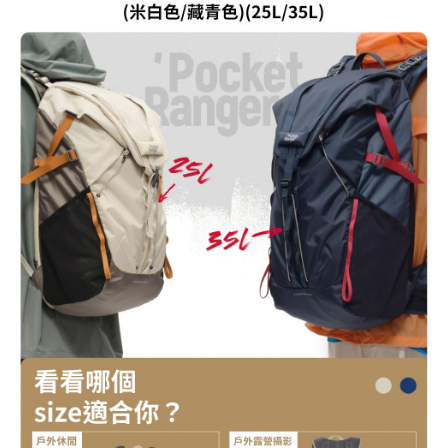
運送方式
２．便利：只要手機號碼，簡訊認證，即可結帳。
３．安心：先確認商品／服務後，再付款。
宅配
每筆NT$75，滿NT$399(含以上)免運費
【「AFTEE先享後付」結帳流程】
１．於結帳方式選擇「AFTEE先享後付」後，將跳轉至「AFTEE先享後付」
付款後門市自取
結帳頁面，進行簡訊認證並確認金額後，即可完成結帳。
２．訂單成立數日內，您將收到繳費通知簡訊。
免運費
３．收到繳費通知簡訊後14天內，點擊此簡訊中的連結，可透過四大超商／
ATM／網路銀行／等多元方式進行付款，方視為交易完成。
※ 請注意：結帳手續完成當下不需立刻繳費，但若您需要取消訂單，請聯絡
購買商品的店家。未經商家同意取消之訂單仍視為有效，需透過AFTEE先享
後付繳納相關費用。
※ 交易是否成功請以「AFTEE先享後付 」之結帳頁面顯示為準，若有關於
是否繳費成功／繳費後需取消欲退款等相關疑問，請聯繫「AFTEE先享後付
客戶支援中心」
https://netprotections.freshdesk.com/support/home
【注意事項】
１．透過由恩沛科技股份有限公司提供之「AFTEE先享後付」服務完成之交
易，需依本服務之必要範圍內提供個人資料，並將交易相關給付款項請求債
權轉讓予恩沛科技股份有限公司。
２．關於個人資料處理事宜，請瀏覽以下網址：
https://aftee.tw/terms/#terms3
３．未成年的使用者請事先徵得法定代理人或監護人之同意方可使用
「AFTEE先享後付」，若未經同意申辦者引起之損失，本公司不負相關責
任。