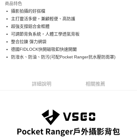
商品特色
6 期 0 利率 每期
NT$975
21家銀行
合作金庫商業銀行
第一商業銀行
攝影拍攝的好搭檔
華南商業銀行
彰化商業銀行
12 期 0 利率 每期
NT$487
21家銀行
合作金庫商業銀行
第一商業銀行
主打靈活多變，兼顧輕便、高防護
上海商業儲蓄銀行
台北富邦商業銀行
華南商業銀行
彰化商業銀行
合作金庫商業銀行
第一商業銀行
LINE Pay
國泰世華商業銀行
兆豐國際商業銀行
超強支撐鋁合金框體
上海商業儲蓄銀行
台北富邦商業銀行
華南商業銀行
彰化商業銀行
臺灣中小企業銀行
台中商業銀行
可調節背負系統，人體工學透氣背板
國泰世華商業銀行
兆豐國際商業銀行
Apple Pay
上海商業儲蓄銀行
台北富邦商業銀行
匯豐（台灣）商業銀行
華泰商業銀行
臺灣中小企業銀行
台中商業銀行
整合拉鍊 彈力網袋
國泰世華商業銀行
兆豐國際商業銀行
聯邦商業銀行
遠東國際商業銀行
匯豐（台灣）商業銀行
華泰商業銀行
街口支付
德國FIDLOCK快開磁吸釦快速開闔
臺灣中小企業銀行
台中商業銀行
元大商業銀行
永豐商業銀行
聯邦商業銀行
遠東國際商業銀行
匯豐（台灣）商業銀行
華泰商業銀行
防潑水、防油、防污(可配Pocket Ranger抗水壓防雨罩)
玉山商業銀行
星展（台灣）商業銀行
悠遊付
元大商業銀行
永豐商業銀行
聯邦商業銀行
遠東國際商業銀行
台新國際商業銀行
中國信託商業銀行
玉山商業銀行
星展（台灣）商業銀行
元大商業銀行
永豐商業銀行
台灣樂天信用卡公司
Google Pay
台新國際商業銀行
中國信託商業銀行
玉山商業銀行
星展（台灣）商業銀行
台灣樂天信用卡公司
台新國際商業銀行
中國信託商業銀行
全支付
詳細說明
相關推薦
台灣樂天信用卡公司
全盈+PAY
AFTEE先享後付
相關說明
【關於「AFTEE先享後付」】
ATM付款
AFTEE先享後付是「在收到商品之後才付款」的支付方式。 讓您購物簡單
便利好安心！
１．簡單：不需註冊會員、不需綁卡、不需儲值。