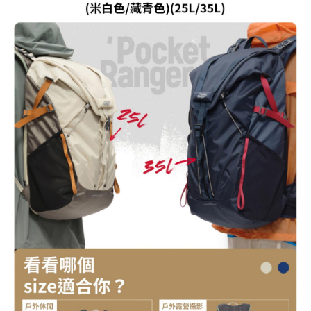
運送方式
２．便利：只要手機號碼，簡訊認證，即可結帳。
３．安心：先確認商品／服務後，再付款。
宅配
每筆NT$75，滿NT$399(含以上)免運費
【「AFTEE先享後付」結帳流程】
１．於結帳方式選擇「AFTEE先享後付」後，將跳轉至「AFTEE先享後付」
付款後門市自取
結帳頁面，進行簡訊認證並確認金額後，即可完成結帳。
２．訂單成立數日內，您將收到繳費通知簡訊。
免運費
３．收到繳費通知簡訊後14天內，點擊此簡訊中的連結，可透過四大超商／
ATM／網路銀行／等多元方式進行付款，方視為交易完成。
※ 請注意：結帳手續完成當下不需立刻繳費，但若您需要取消訂單，請聯絡
購買商品的店家。未經商家同意取消之訂單仍視為有效，需透過AFTEE先享
後付繳納相關費用。
※ 交易是否成功請以「AFTEE先享後付 」之結帳頁面顯示為準，若有關於
是否繳費成功／繳費後需取消欲退款等相關疑問，請聯繫「AFTEE先享後付
客戶支援中心」
https://netprotections.freshdesk.com/support/home
【注意事項】
１．透過由恩沛科技股份有限公司提供之「AFTEE先享後付」服務完成之交
易，需依本服務之必要範圍內提供個人資料，並將交易相關給付款項請求債
權轉讓予恩沛科技股份有限公司。
２．關於個人資料處理事宜，請瀏覽以下網址：
https://aftee.tw/terms/#terms3
３．未成年的使用者請事先徵得法定代理人或監護人之同意方可使用
「AFTEE先享後付」，若未經同意申辦者引起之損失，本公司不負相關責
任。