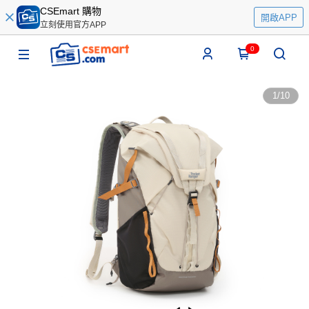
CSEmart 購物
開啟APP
立刻使用官方APP
0
1
/
10