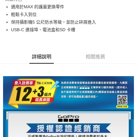
6 期 0 利率 每期
NT$150
21家銀行
合作金庫商業銀行
第一商業銀行
適用於MAX 的護蓋更換零件
華南商業銀行
彰化商業銀行
12 期 0 利率 每期
NT$75
21家銀行
合作金庫商業銀行
第一商業銀行
輕鬆卡入到位
上海商業儲蓄銀行
台北富邦商業銀行
華南商業銀行
彰化商業銀行
合作金庫商業銀行
第一商業銀行
超商取貨付款
國泰世華商業銀行
兆豐國際商業銀行
保持攝影機5 公尺防水等級，並防止碎屑進入
上海商業儲蓄銀行
台北富邦商業銀行
華南商業銀行
彰化商業銀行
臺灣中小企業銀行
台中商業銀行
USB-C 連接埠、電池盒和SD 卡槽
國泰世華商業銀行
兆豐國際商業銀行
LINE Pay
上海商業儲蓄銀行
台北富邦商業銀行
匯豐（台灣）商業銀行
華泰商業銀行
臺灣中小企業銀行
台中商業銀行
國泰世華商業銀行
兆豐國際商業銀行
聯邦商業銀行
遠東國際商業銀行
匯豐（台灣）商業銀行
華泰商業銀行
Apple Pay
臺灣中小企業銀行
台中商業銀行
元大商業銀行
永豐商業銀行
聯邦商業銀行
遠東國際商業銀行
匯豐（台灣）商業銀行
華泰商業銀行
玉山商業銀行
星展（台灣）商業銀行
街口支付
元大商業銀行
永豐商業銀行
詳細說明
相關推薦
聯邦商業銀行
遠東國際商業銀行
台新國際商業銀行
中國信託商業銀行
玉山商業銀行
星展（台灣）商業銀行
元大商業銀行
永豐商業銀行
台灣樂天信用卡公司
悠遊付
台新國際商業銀行
中國信託商業銀行
玉山商業銀行
星展（台灣）商業銀行
台灣樂天信用卡公司
台新國際商業銀行
中國信託商業銀行
Google Pay
台灣樂天信用卡公司
全支付
全盈+PAY
AFTEE先享後付
相關說明
【關於「AFTEE先享後付」】
ATM付款
AFTEE先享後付是「在收到商品之後才付款」的支付方式。 讓您購物簡單