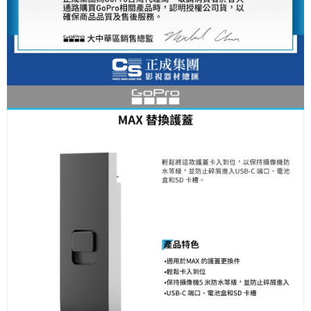
便利好安心！
１．簡單：不需註冊會員、不需綁卡、不需儲值。
運送方式
２．便利：只要手機號碼，簡訊認證，即可結帳。
３．安心：先確認商品／服務後，再付款。
全家取貨付款
每筆NT$60，滿NT$399(含以上)免運費
【「AFTEE先享後付」結帳流程】
１．於結帳方式選擇「AFTEE先享後付」後，將跳轉至「AFTEE先享後付」
萊爾富取貨付款
結帳頁面，進行簡訊認證並確認金額後，即可完成結帳。
２．訂單成立數日內，您將收到繳費通知簡訊。
每筆NT$60，滿NT$399(含以上)免運費
３．收到繳費通知簡訊後14天內，點擊此簡訊中的連結，可透過四大超商／
ATM／網路銀行／等多元方式進行付款，方視為交易完成。
7-11取貨付款
※ 請注意：結帳手續完成當下不需立刻繳費，但若您需要取消訂單，請聯絡
每筆NT$60，滿NT$399(含以上)免運費
購買商品的店家。未經商家同意取消之訂單仍視為有效，需透過AFTEE先享
後付繳納相關費用。
宅配
※ 交易是否成功請以「AFTEE先享後付 」之結帳頁面顯示為準，若有關於
是否繳費成功／繳費後需取消欲退款等相關疑問，請聯繫「AFTEE先享後付
每筆NT$75，滿NT$399(含以上)免運費
客戶支援中心」
https://netprotections.freshdesk.com/support/home
付款後門市自取
【注意事項】
１．透過由恩沛科技股份有限公司提供之「AFTEE先享後付」服務完成之交
免運費
易，需依本服務之必要範圍內提供個人資料，並將交易相關給付款項請求債
權轉讓予恩沛科技股份有限公司。
２．關於個人資料處理事宜，請瀏覽以下網址：
https://aftee.tw/terms/#terms3
３．未成年的使用者請事先徵得法定代理人或監護人之同意方可使用