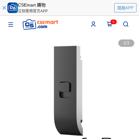
CSEmart 購物
開啟APP
立刻使用官方APP
0
1
/
3