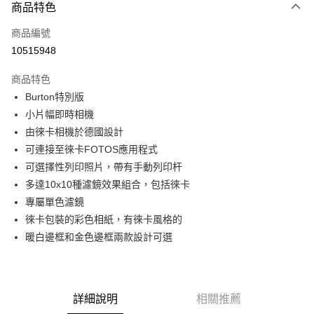
商品特色
信用卡一次付款
商品編號
信用卡分期付款
10515948
3 期 0 利率 每期
NT$6,333
21家銀行
商品特色
6 期 0 利率 每期
NT$3,166
21家銀行
合作金庫商業銀行
第一商業銀行
Burton特別版
華南商業銀行
彰化商業銀行
12 期 0 利率 每期
NT$1,583
21家銀行
合作金庫商業銀行
第一商業銀行
小片幅即時相機
上海商業儲蓄銀行
台北富邦商業銀行
華南商業銀行
彰化商業銀行
合作金庫商業銀行
第一商業銀行
超商取貨付款
國泰世華商業銀行
兆豐國際商業銀行
由徠卡相機於德國設計
上海商業儲蓄銀行
台北富邦商業銀行
華南商業銀行
彰化商業銀行
臺灣中小企業銀行
台中商業銀行
可連接至徠卡FOTOS應用程式
國泰世華商業銀行
兆豐國際商業銀行
LINE Pay
上海商業儲蓄銀行
台北富邦商業銀行
匯豐（台灣）商業銀行
華泰商業銀行
臺灣中小企業銀行
台中商業銀行
可選擇性列印照片，帶有手動列印杆
國泰世華商業銀行
兆豐國際商業銀行
聯邦商業銀行
遠東國際商業銀行
匯豐（台灣）商業銀行
華泰商業銀行
Apple Pay
多達10x10種濾鏡效果組合，包括徠卡
臺灣中小企業銀行
台中商業銀行
元大商業銀行
永豐商業銀行
聯邦商業銀行
遠東國際商業銀行
匯豐（台灣）商業銀行
華泰商業銀行
專屬單色濾鏡
玉山商業銀行
星展（台灣）商業銀行
街口支付
元大商業銀行
永豐商業銀行
聯邦商業銀行
遠東國際商業銀行
徠卡包裝的彩色相紙，有徠卡風格的
台新國際商業銀行
中國信託商業銀行
玉山商業銀行
星展（台灣）商業銀行
元大商業銀行
永豐商業銀行
台灣樂天信用卡公司
悠遊付
暖白邊框和金色邊框兩款設計可選
台新國際商業銀行
中國信託商業銀行
玉山商業銀行
星展（台灣）商業銀行
台灣樂天信用卡公司
台新國際商業銀行
中國信託商業銀行
Google Pay
台灣樂天信用卡公司
全支付
詳細說明
相關推薦
全盈+PAY