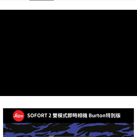
AFTEE先享後付
相關說明
【關於「AFTEE先享後付」】
ATM付款
AFTEE先享後付是「在收到商品之後才付款」的支付方式。 讓您購物簡單
便利好安心！
１．簡單：不需註冊會員、不需綁卡、不需儲值。
運送方式
２．便利：只要手機號碼，簡訊認證，即可結帳。
３．安心：先確認商品／服務後，再付款。
全家取貨付款
每筆NT$60，滿NT$399(含以上)免運費
【「AFTEE先享後付」結帳流程】
１．於結帳方式選擇「AFTEE先享後付」後，將跳轉至「AFTEE先享後付」
萊爾富取貨付款
結帳頁面，進行簡訊認證並確認金額後，即可完成結帳。
２．訂單成立數日內，您將收到繳費通知簡訊。
每筆NT$60，滿NT$399(含以上)免運費
３．收到繳費通知簡訊後14天內，點擊此簡訊中的連結，可透過四大超商／
ATM／網路銀行／等多元方式進行付款，方視為交易完成。
7-11取貨付款
※ 請注意：結帳手續完成當下不需立刻繳費，但若您需要取消訂單，請聯絡
每筆NT$60，滿NT$399(含以上)免運費
購買商品的店家。未經商家同意取消之訂單仍視為有效，需透過AFTEE先享
後付繳納相關費用。
宅配
※ 交易是否成功請以「AFTEE先享後付 」之結帳頁面顯示為準，若有關於
是否繳費成功／繳費後需取消欲退款等相關疑問，請聯繫「AFTEE先享後付
每筆NT$75，滿NT$399(含以上)免運費
客戶支援中心」
https://netprotections.freshdesk.com/support/home
付款後門市自取
【注意事項】