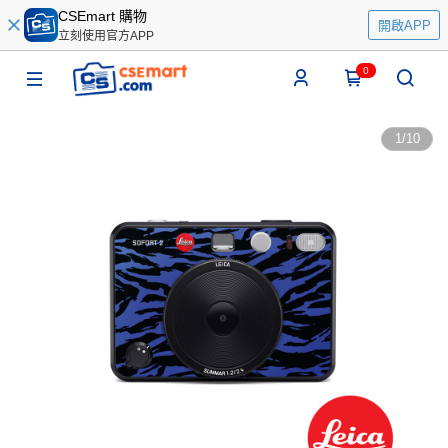
CSEmart 購物
開啟APP
立刻使用官方APP
0
1
/
10