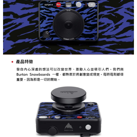
１．透過由恩沛科技股份有限公司提供之「AFTEE先享後付」服務完成之交
免運費
易，需依本服務之必要範圍內提供個人資料，並將交易相關給付款項請求債
權轉讓予恩沛科技股份有限公司。
２．關於個人資料處理事宜，請瀏覽以下網址：
https://aftee.tw/terms/#terms3
３．未成年的使用者請事先徵得法定代理人或監護人之同意方可使用
「AFTEE先享後付」，若未經同意申辦者引起之損失，本公司不負相關責
任。
４．使用「AFTEE先享後付」時，將依據個別帳號之用戶狀況，依本公司即
時審查核予不同之上限額度；若仍有額度不足之情形，本公司將視審查結果
請求用戶進行身份認證。
５．嚴禁一人註冊多個帳號或使用他人資訊註冊。若發現惡意使用之情形，
恩沛科技股份有限公司將有權停止該用戶之使用額度並採取法律行動。