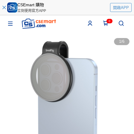
CSEmart 購物
開啟APP
立刻使用官方APP
0
1
/
6