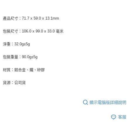
「AFTEE先享後付」，若未經同意申辦者引起之損失，本公司不負相關責
任。
４．使用「AFTEE先享後付」時，將依據個別帳號之用戶狀況，依本公司即
時審查核予不同之上限額度；若仍有額度不足之情形，本公司將視審查結果
產品尺寸：71.7 x 59.0 x 13.1mm
請求用戶進行身份認證。
５．嚴禁一人註冊多個帳號或使用他人資訊註冊。若發現惡意使用之情形，
包裝尺寸：106.0 x 99.0 x 33.0 毫米
恩沛科技股份有限公司將有權停止該用戶之使用額度並採取法律行動。
淨重：32.0g±5g
包裝重量：90.0g±5g
材質：鋁合金、鐵、矽膠
貨源：公司貨
顯示電腦版詳細說明
客服