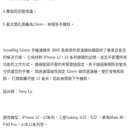
便利好安心！
１．簡單：不需註冊會員、不需綁卡、不需儲值。
運送方式
4.雙面防刮墊保護。
２．便利：只要手機號碼，簡訊認證，即可結帳。
３．安心：先確認商品／服務後，再付款。
全家取貨付款
5.最大開孔距離為13mm，無需拆手機殼。
每筆NT$60，滿NT$399(含以上)免運費
【「AFTEE先享後付」結帳流程】
１．於結帳方式選擇「AFTEE先享後付」後，將跳轉至「AFTEE先享後付」
萊爾富取貨付款
結帳頁面，進行簡訊認證並確認金額後，即可完成結帳。
２．訂單成立數日內，您將收到繳費通知簡訊。
每筆NT$60，滿NT$399(含以上)免運費
３．收到繳費通知簡訊後14天內，點擊此簡訊中的連結，可透過四大超商／
SmallRig 52mm 手機濾鏡夾 3845 為使用外部濾鏡拍攝提供了專業且安全
ATM／網路銀行／等多元方式進行付款，方視為交易完成。
7-11取貨付款
的解決方案。 它保持對 iPhone 12 / 13 系列鏡頭的訪問，並且不影響所有
※ 請注意：結帳手續完成當下不需立刻繳費，但若您需要取消訂單，請聯絡
每筆NT$60，滿NT$399(含以上)免運費
功能的工作方式。 通過堅固可靠的夾緊旋鈕固定，夾子通過兩側防刮墊充
購買商品的店家。未經商家同意取消之訂單仍視為有效，需透過AFTEE先享
後付繳納相關費用。
分保護您的手機。 其過濾環磁性固定 52mm 磁性過濾器，便於安裝和拆
宅配
※ 交易是否成功請以「AFTEE先享後付 」之結帳頁面顯示為準，若有關於
卸。 打開距離可達 13 毫米，因此無需取下手機殼。
是否繳費成功／繳費後需取消欲退款等相關疑問，請聯繫「AFTEE先享後付
每筆NT$75，滿NT$399(含以上)免運費
客戶支援中心」
https://netprotections.freshdesk.com/support/home
設計師：Terry Lu
付款後門市自取
【注意事項】
１．透過由恩沛科技股份有限公司提供之「AFTEE先享後付」服務完成之交
免運費
易，需依本服務之必要範圍內提供個人資料，並將交易相關給付款項請求債
權轉讓予恩沛科技股份有限公司。
適用機型：iPhone 12、13系列，三星Galaxy S22、S22 ，華為Mate 40、
２．關於個人資料處理事宜，請瀏覽以下網址：
https://aftee.tw/terms/#terms3
P40 Pro，小米12系列等。
３．未成年的使用者請事先徵得法定代理人或監護人之同意方可使用