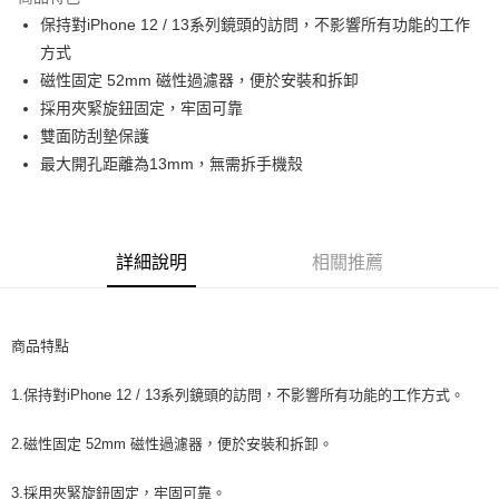
6 期 0 利率 每期
NT$116
21家銀行
合作金庫商業銀行
第一商業銀行
保持對iPhone 12 / 13系列鏡頭的訪問，不影響所有功能的工作
華南商業銀行
彰化商業銀行
12 期 0 利率 每期
NT$58
21家銀行
合作金庫商業銀行
第一商業銀行
方式
上海商業儲蓄銀行
台北富邦商業銀行
華南商業銀行
彰化商業銀行
合作金庫商業銀行
第一商業銀行
超商取貨付款
國泰世華商業銀行
兆豐國際商業銀行
磁性固定 52mm 磁性過濾器，便於安裝和拆卸
上海商業儲蓄銀行
台北富邦商業銀行
華南商業銀行
彰化商業銀行
臺灣中小企業銀行
台中商業銀行
採用夾緊旋鈕固定，牢固可靠
國泰世華商業銀行
兆豐國際商業銀行
LINE Pay
上海商業儲蓄銀行
台北富邦商業銀行
匯豐（台灣）商業銀行
華泰商業銀行
臺灣中小企業銀行
台中商業銀行
雙面防刮墊保護
國泰世華商業銀行
兆豐國際商業銀行
聯邦商業銀行
遠東國際商業銀行
匯豐（台灣）商業銀行
華泰商業銀行
Apple Pay
最大開孔距離為13mm，無需拆手機殼
臺灣中小企業銀行
台中商業銀行
元大商業銀行
永豐商業銀行
聯邦商業銀行
遠東國際商業銀行
匯豐（台灣）商業銀行
華泰商業銀行
玉山商業銀行
星展（台灣）商業銀行
街口支付
元大商業銀行
永豐商業銀行
聯邦商業銀行
遠東國際商業銀行
台新國際商業銀行
中國信託商業銀行
玉山商業銀行
星展（台灣）商業銀行
元大商業銀行
永豐商業銀行
台灣樂天信用卡公司
悠遊付
台新國際商業銀行
中國信託商業銀行
玉山商業銀行
星展（台灣）商業銀行
詳細說明
相關推薦
台灣樂天信用卡公司
台新國際商業銀行
中國信託商業銀行
Google Pay
台灣樂天信用卡公司
全支付
商品特點
全盈+PAY
1.保持對iPhone 12 / 13系列鏡頭的訪問，不影響所有功能的工作方式。
AFTEE先享後付
相關說明
2.磁性固定 52mm 磁性過濾器，便於安裝和拆卸。
【關於「AFTEE先享後付」】
ATM付款
AFTEE先享後付是「在收到商品之後才付款」的支付方式。 讓您購物簡單
3.採用夾緊旋鈕固定，牢固可靠。