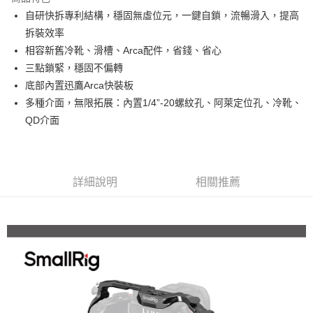
6 期 0 利率 每期
NT$360
21家銀行
合作金庫商業銀行
第一商業銀行
自研快拆專利結構，穩固無虛位元，一鍵自鎖，流暢滑入，提高
華南商業銀行
彰化商業銀行
12 期 0 利率 每期
NT$180
21家銀行
合作金庫商業銀行
第一商業銀行
拆裝效率
上海商業儲蓄銀行
台北富邦商業銀行
華南商業銀行
彰化商業銀行
合作金庫商業銀行
第一商業銀行
超商取貨付款
國泰世華商業銀行
兆豐國際商業銀行
相容新舊冷靴、滑槽、Arca配件，省錢、省心
上海商業儲蓄銀行
台北富邦商業銀行
華南商業銀行
彰化商業銀行
臺灣中小企業銀行
台中商業銀行
三點鎖緊，穩固不偏轉
國泰世華商業銀行
兆豐國際商業銀行
LINE Pay
上海商業儲蓄銀行
台北富邦商業銀行
匯豐（台灣）商業銀行
華泰商業銀行
臺灣中小企業銀行
台中商業銀行
底部內置迅鷹Arca快裝板
國泰世華商業銀行
兆豐國際商業銀行
聯邦商業銀行
遠東國際商業銀行
匯豐（台灣）商業銀行
華泰商業銀行
Apple Pay
多種介面，無限拓展：內置1/4”-20螺紋孔、阿萊定位孔、冷靴、
臺灣中小企業銀行
台中商業銀行
元大商業銀行
永豐商業銀行
聯邦商業銀行
遠東國際商業銀行
匯豐（台灣）商業銀行
華泰商業銀行
QD介面
玉山商業銀行
星展（台灣）商業銀行
街口支付
元大商業銀行
永豐商業銀行
聯邦商業銀行
遠東國際商業銀行
台新國際商業銀行
中國信託商業銀行
玉山商業銀行
星展（台灣）商業銀行
元大商業銀行
永豐商業銀行
台灣樂天信用卡公司
悠遊付
台新國際商業銀行
中國信託商業銀行
玉山商業銀行
星展（台灣）商業銀行
台灣樂天信用卡公司
台新國際商業銀行
中國信託商業銀行
Google Pay
詳細說明
相關推薦
台灣樂天信用卡公司
全支付
全盈+PAY
AFTEE先享後付
相關說明
【關於「AFTEE先享後付」】
ATM付款
AFTEE先享後付是「在收到商品之後才付款」的支付方式。 讓您購物簡單