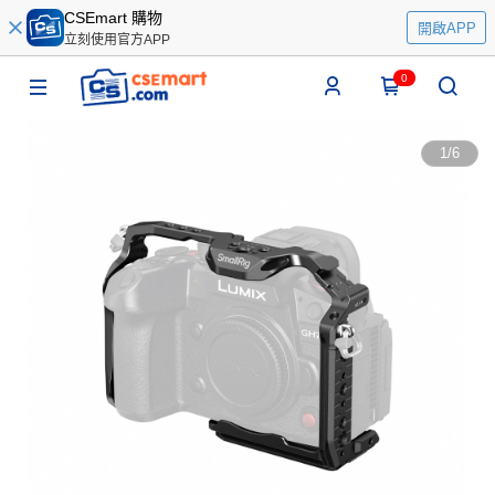
CSEmart 購物
開啟APP
立刻使用官方APP
0
1
/
6