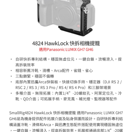
便利好安心！
１．簡單：不需註冊會員、不需綁卡、不需儲值。
運送方式
２．便利：只要手機號碼，簡訊認證，即可結帳。
３．安心：先確認商品／服務後，再付款。
全家取貨付款
每筆NT$60，滿NT$399(含以上)免運費
【「AFTEE先享後付」結帳流程】
１．於結帳方式選擇「AFTEE先享後付」後，將跳轉至「AFTEE先享後付」
萊爾富取貨付款
結帳頁面，進行簡訊認證並確認金額後，即可完成結帳。
２．訂單成立數日內，您將收到繳費通知簡訊。
每筆NT$60，滿NT$399(含以上)免運費
３．收到繳費通知簡訊後14天內，點擊此簡訊中的連結，可透過四大超商／
ATM／網路銀行／等多元方式進行付款，方視為交易完成。
7-11取貨付款
※ 請注意：結帳手續完成當下不需立刻繳費，但若您需要取消訂單，請聯絡
每筆NT$60，滿NT$399(含以上)免運費
購買商品的店家。未經商家同意取消之訂單仍視為有效，需透過AFTEE先享
後付繳納相關費用。
宅配
※ 交易是否成功請以「AFTEE先享後付 」之結帳頁面顯示為準，若有關於
是否繳費成功／繳費後需取消欲退款等相關疑問，請聯繫「AFTEE先享後付
每筆NT$75，滿NT$399(含以上)免運費
客戶支援中心」
https://netprotections.freshdesk.com/support/home
付款後門市自取
【注意事項】
１．透過由恩沛科技股份有限公司提供之「AFTEE先享後付」服務完成之交
免運費
易，需依本服務之必要範圍內提供個人資料，並將交易相關給付款項請求債
權轉讓予恩沛科技股份有限公司。
２．關於個人資料處理事宜，請瀏覽以下網址：
https://aftee.tw/terms/#terms3
３．未成年的使用者請事先徵得法定代理人或監護人之同意方可使用