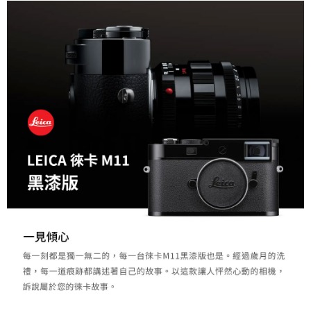
２．關於個人資料處理事宜，請瀏覽以下網址：
https://aftee.tw/terms/#terms3
３．未成年的使用者請事先徵得法定代理人或監護人之同意方可使用
「AFTEE先享後付」，若未經同意申辦者引起之損失，本公司不負相關責
任。
４．使用「AFTEE先享後付」時，將依據個別帳號之用戶狀況，依本公司即
時審查核予不同之上限額度；若仍有額度不足之情形，本公司將視審查結果
請求用戶進行身份認證。
５．嚴禁一人註冊多個帳號或使用他人資訊註冊。若發現惡意使用之情形，
恩沛科技股份有限公司將有權停止該用戶之使用額度並採取法律行動。