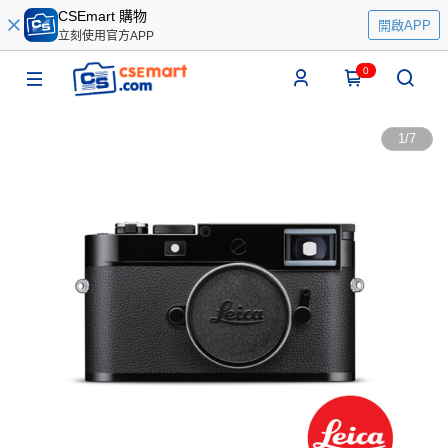
CSEmart 購物
開啟APP
立刻使用官方APP
0
1
/
7