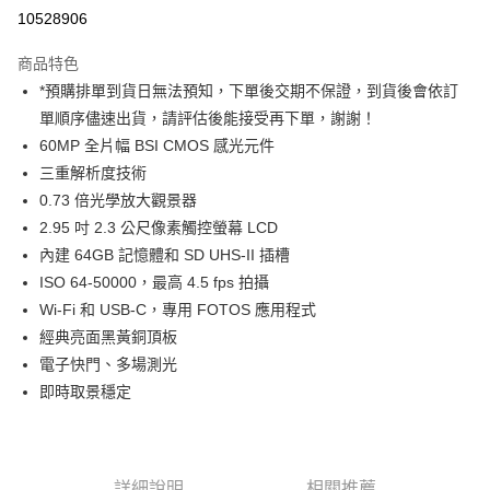
信用卡分期付款
10528906
3 期 0 利率 每期
NT$101,866
21家銀行
商品特色
6 期 0 利率 每期
NT$50,933
21家銀行
合作金庫商業銀行
第一商業銀行
*預購排單到貨日無法預知，下單後交期不保證，到貨後會依訂
華南商業銀行
彰化商業銀行
12 期 0 利率 每期
NT$25,466
21家銀行
合作金庫商業銀行
第一商業銀行
單順序儘速出貨，請評估後能接受再下單，謝謝！
上海商業儲蓄銀行
台北富邦商業銀行
華南商業銀行
彰化商業銀行
合作金庫商業銀行
第一商業銀行
超商取貨付款
國泰世華商業銀行
兆豐國際商業銀行
60MP 全片幅 BSI CMOS 感光元件
上海商業儲蓄銀行
台北富邦商業銀行
華南商業銀行
彰化商業銀行
臺灣中小企業銀行
台中商業銀行
三重解析度技術
國泰世華商業銀行
兆豐國際商業銀行
LINE Pay
上海商業儲蓄銀行
台北富邦商業銀行
匯豐（台灣）商業銀行
華泰商業銀行
臺灣中小企業銀行
台中商業銀行
0.73 倍光學放大觀景器
國泰世華商業銀行
兆豐國際商業銀行
聯邦商業銀行
遠東國際商業銀行
匯豐（台灣）商業銀行
華泰商業銀行
Apple Pay
2.95 吋 2.3 公尺像素觸控螢幕 LCD
臺灣中小企業銀行
台中商業銀行
元大商業銀行
永豐商業銀行
聯邦商業銀行
遠東國際商業銀行
匯豐（台灣）商業銀行
華泰商業銀行
內建 64GB 記憶體和 SD UHS-II 插槽
玉山商業銀行
星展（台灣）商業銀行
街口支付
元大商業銀行
永豐商業銀行
聯邦商業銀行
遠東國際商業銀行
ISO 64-50000，最高 4.5 fps 拍攝
台新國際商業銀行
中國信託商業銀行
玉山商業銀行
星展（台灣）商業銀行
元大商業銀行
永豐商業銀行
台灣樂天信用卡公司
悠遊付
Wi-Fi 和 USB-C，專用 FOTOS 應用程式
台新國際商業銀行
中國信託商業銀行
玉山商業銀行
星展（台灣）商業銀行
經典亮面黑黃銅頂板
台灣樂天信用卡公司
台新國際商業銀行
中國信託商業銀行
Google Pay
電子快門、多場測光
台灣樂天信用卡公司
全支付
即時取景穩定
全盈+PAY
AFTEE先享後付
詳細說明
相關推薦