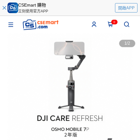
CSEmart 購物
開啟APP
立刻使用官方APP
0
1
/
2