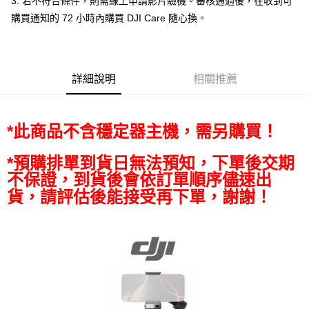
3. 若不符合條件，則需線上申請影片驗機。審核通過後，在收到可
相關說明
購買通知的 72 小時內購買 DJI Care 隨心換。
【關於「AFTEE先享後付」】
ATM付款
AFTEE先享後付是「在收到商品之後才付款」的支付方式。 讓您購物簡單
便利好安心！
１．簡單：不需註冊會員、不需綁卡、不需儲值。
運送方式
２．便利：只要手機號碼，簡訊認證，即可結帳。
詳細說明
相關推薦
３．安心：先確認商品／服務後，再付款。
全家取貨付款
每筆NT$60，滿NT$399(含以上)免運費
【「AFTEE先享後付」結帳流程】
１．於結帳方式選擇「AFTEE先享後付」後，將跳轉至「AFTEE先享後付」
*此商品不含穩定器主機，需另購買！
萊爾富取貨付款
結帳頁面，進行簡訊認證並確認金額後，即可完成結帳。
２．訂單成立數日內，您將收到繳費通知簡訊。
每筆NT$60，滿NT$399(含以上)免運費
３．收到繳費通知簡訊後14天內，點擊此簡訊中的連結，可透過四大超商／
*預購排單到貨日無法預知，下單後交期
ATM／網路銀行／等多元方式進行付款，方視為交易完成。
7-11取貨付款
不保證，到貨後會依訂單順序儘速出
※ 請注意：結帳手續完成當下不需立刻繳費，但若您需要取消訂單，請聯絡
每筆NT$60，滿NT$399(含以上)免運費
貨，請評估後能接受再下單，謝謝！
購買商品的店家。未經商家同意取消之訂單仍視為有效，需透過AFTEE先享
後付繳納相關費用。
宅配
※ 交易是否成功請以「AFTEE先享後付 」之結帳頁面顯示為準，若有關於
是否繳費成功／繳費後需取消欲退款等相關疑問，請聯繫「AFTEE先享後付
每筆NT$75，滿NT$399(含以上)免運費
客戶支援中心」
https://netprotections.freshdesk.com/support/home
付款後門市自取
【注意事項】
１．透過由恩沛科技股份有限公司提供之「AFTEE先享後付」服務完成之交
免運費
易，需依本服務之必要範圍內提供個人資料，並將交易相關給付款項請求債
權轉讓予恩沛科技股份有限公司。