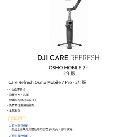
２．關於個人資料處理事宜，請瀏覽以下網址：
https://aftee.tw/terms/#terms3
３．未成年的使用者請事先徵得法定代理人或監護人之同意方可使用
「AFTEE先享後付」，若未經同意申辦者引起之損失，本公司不負相關責
任。
４．使用「AFTEE先享後付」時，將依據個別帳號之用戶狀況，依本公司即
時審查核予不同之上限額度；若仍有額度不足之情形，本公司將視審查結果
請求用戶進行身份認證。
５．嚴禁一人註冊多個帳號或使用他人資訊註冊。若發現惡意使用之情形，
恩沛科技股份有限公司將有權停止該用戶之使用額度並採取法律行動。