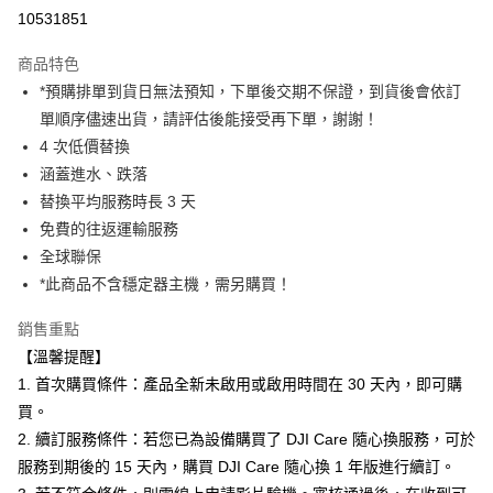
信用卡分期付款
10531851
3 期 0 利率 每期
NT$153
21家銀行
商品特色
6 期 0 利率 每期
NT$76
21家銀行
合作金庫商業銀行
第一商業銀行
*預購排單到貨日無法預知，下單後交期不保證，到貨後會依訂
華南商業銀行
彰化商業銀行
12 期 0 利率 每期
NT$38
21家銀行
合作金庫商業銀行
第一商業銀行
單順序儘速出貨，請評估後能接受再下單，謝謝！
上海商業儲蓄銀行
台北富邦商業銀行
華南商業銀行
彰化商業銀行
合作金庫商業銀行
第一商業銀行
超商取貨付款
國泰世華商業銀行
兆豐國際商業銀行
4 次低價替換
上海商業儲蓄銀行
台北富邦商業銀行
華南商業銀行
彰化商業銀行
臺灣中小企業銀行
台中商業銀行
涵蓋進水、跌落
國泰世華商業銀行
兆豐國際商業銀行
LINE Pay
上海商業儲蓄銀行
台北富邦商業銀行
匯豐（台灣）商業銀行
華泰商業銀行
臺灣中小企業銀行
台中商業銀行
替換平均服務時長 3 天
國泰世華商業銀行
兆豐國際商業銀行
聯邦商業銀行
遠東國際商業銀行
匯豐（台灣）商業銀行
華泰商業銀行
Apple Pay
免費的往返運輸服務
臺灣中小企業銀行
台中商業銀行
元大商業銀行
永豐商業銀行
聯邦商業銀行
遠東國際商業銀行
匯豐（台灣）商業銀行
華泰商業銀行
全球聯保
玉山商業銀行
星展（台灣）商業銀行
街口支付
元大商業銀行
永豐商業銀行
聯邦商業銀行
遠東國際商業銀行
*此商品不含穩定器主機，需另購買！
台新國際商業銀行
中國信託商業銀行
玉山商業銀行
星展（台灣）商業銀行
元大商業銀行
永豐商業銀行
台灣樂天信用卡公司
悠遊付
台新國際商業銀行
中國信託商業銀行
玉山商業銀行
星展（台灣）商業銀行
銷售重點
台灣樂天信用卡公司
台新國際商業銀行
中國信託商業銀行
Google Pay
【溫馨提醒】
台灣樂天信用卡公司
1. 首次購買條件：產品全新未啟用或啟用時間在 30 天內，即可購
全支付
買。
全盈+PAY
2. 續訂服務條件：若您已為設備購買了 DJI Care 隨心換服務，可於
服務到期後的 15 天內，購買 DJI Care 隨心換 1 年版進行續訂。
AFTEE先享後付