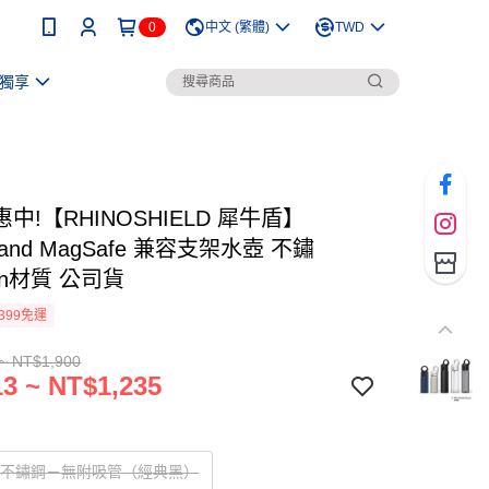
0
中文 (繁體)
TWD
獨享
中!【RHINOSHIELD 犀牛盾】
tand MagSafe 兼容支架水壺 不鏽
tan材質 公司貨
399免運
~ NT$1,900
3 ~ NT$1,235
l－不鏽鋼－無附吸管（經典黑）