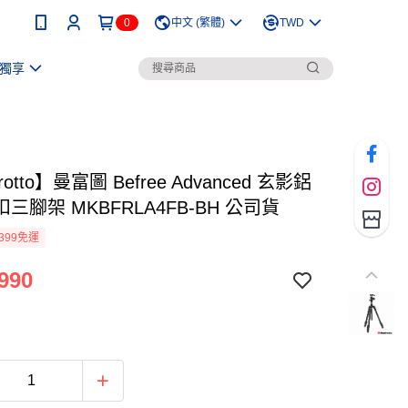
0
中文 (繁體)
TWD
獨享
rotto】曼富圖 Befree Advanced 玄影鋁
三腳架 MKBFRLA4FB-BH 公司貨
399免運
990