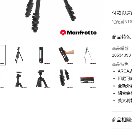
付款與運
宅配滿NT$
付款方式
商品特色
信用卡一
商品編號
10534093
信用卡分
商品特色
3 期 
ARCA
6 期 
合作金
阻尼可
華南商
12 期
全新外
合作金
上海商
華南商
鋁合金
合作金
LINE Pay
國泰世
上海商
義大利
華南商
臺灣中
國泰世
Apple Pay
上海商
匯豐（
臺灣中
國泰世
聯邦商
匯豐（
街口支付
臺灣中
商品相關分
元大商
聯邦商
匯豐（
玉山商
悠遊付
元大商
攝影器材
聯邦商