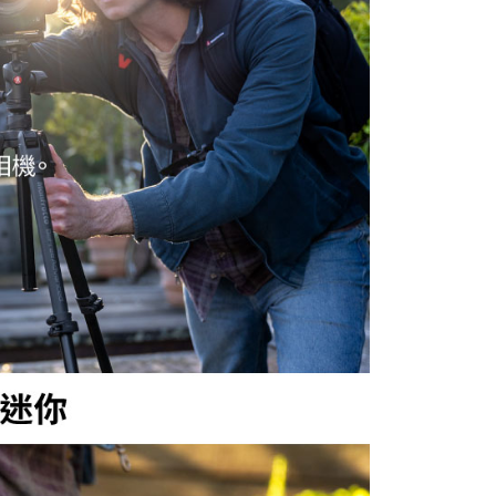
繳納相關費用。
否成功請以「AFTEE先享後付 」之結帳頁面顯示為準，若有關於
功／繳費後需取消欲退款等相關疑問，請聯繫「AFTEE先享後
援中心」
https://netprotections.freshdesk.com/support/home
項】
恩沛科技股份有限公司提供之「AFTEE先享後付」服務完成之
依本服務之必要範圍內提供個人資料，並將交易相關給付款項請
讓予恩沛科技股份有限公司。
個人資料處理事宜，請瀏覽以下網址：
ee.tw/terms/#terms3
年的使用者請事先徵得法定代理人或監護人之同意方可使用
E先享後付」，若未經同意申辦者引起之損失，本公司不負相關責
AFTEE先享後付」時，將依據個別帳號之用戶狀況，依本公司
核予不同之上限額度；若仍有額度不足之情形，本公司將視審查
用戶進行身份認證。
一人註冊多個帳號或使用他人資訊註冊。若發現惡意使用之情
科技股份有限公司將有權停止該用戶之使用額度並採取法律行