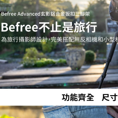
先享後付
※ 交易是
是否繳費成
付客戶支
【注意事
１．透過由
交易，需
求債權轉
２．關於
https://aft
３．未成
「AFTE
任。
４．使用「
即時審查
結果請求
５．嚴禁
形，恩沛
動。