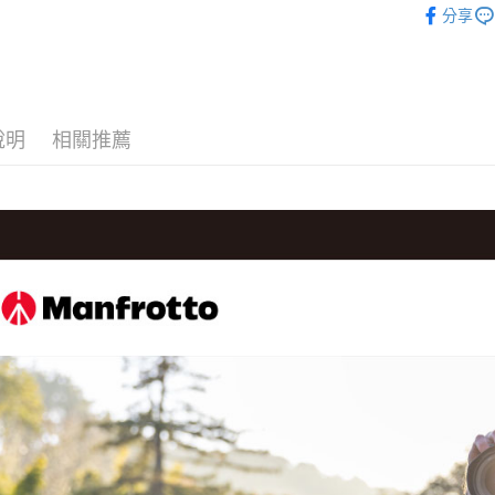
台新國
玉山商
分享
元大商
台灣樂
Google Pa
攝影器材
台新國
玉山商
台灣樂
台新國
全支付
｜攝影器
台灣樂
✨最新優
全盈+PAY
說明
相關推薦
AFTEE先
相關說明
【關於「A
ATM付款
AFTEE
便利好安
１．簡單
２．便利
運送方式
３．安心
宅配
【「AFT
每筆NT$7
１．於結帳
付」結帳
付款後門
２．訂單
３．收到繳
免運費
／ATM／
※ 請注意
絡購買商品