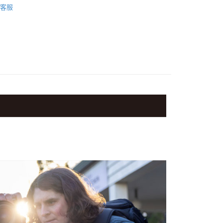
際商業銀行
中國信託商業銀行
業銀行
星展（台灣）商業銀行
客服
業銀行
永豐商業銀行
天信用卡公司
y
品牌
Manfrotto腳架
際商業銀行
中國信託商業銀行
業銀行
星展（台灣）商業銀行
天信用卡公司
際商業銀行
中國信託商業銀行
材專區｜
專業腳架
天信用卡公司
惠【攝影器材系列】
Manfrotto 攝影配件↘特惠9折
享後付
FTEE先享後付」】
先享後付是「在收到商品之後才付款」的支付方式。 讓您購物簡單
心！
：不需註冊會員、不需綁卡、不需儲值。
：只要手機號碼，簡訊認證，即可結帳。
：先確認商品／服務後，再付款。
EE先享後付」結帳流程】
5，滿NT$399(含以上)免運費
方式選擇「AFTEE先享後付」後，將跳轉至「AFTEE先享後
頁面，進行簡訊認證並確認金額後，即可完成結帳。
市自取
成立數日內，您將收到繳費通知簡訊。
費通知簡訊後14天內，點擊此簡訊中的連結，可透過四大超商
網路銀行／等多元方式進行付款，方視為交易完成。
：結帳手續完成當下不需立刻繳費，但若您需要取消訂單，請聯
的店家。未經商家同意取消之訂單仍視為有效，需透過AFTEE