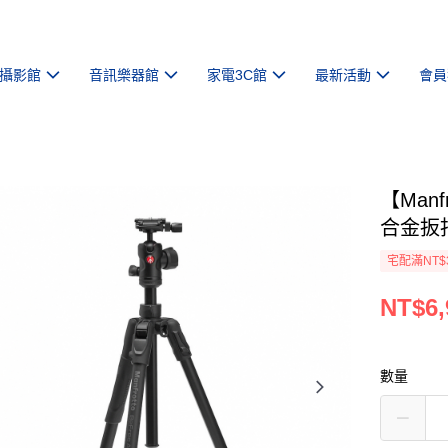
攝影館
音訊樂器館
家電3C館
最新活動
會員
【Manf
合金扳扣
宅配滿NT$
NT$6,
數量