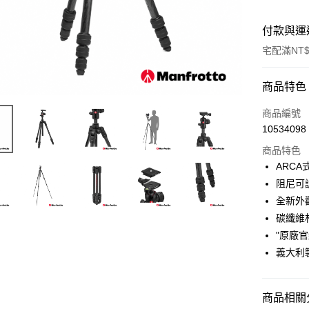
付款與運
宅配滿NT$
付款方式
商品特色
信用卡一
商品編號
10534098
信用卡分
商品特色
3 期 
ARCA
6 期 
合作金
阻尼可
華南商
12 期
全新外
合作金
上海商
華南商
碳纖維
合作金
LINE Pay
國泰世
上海商
"原廠
華南商
臺灣中
國泰世
Apple Pay
上海商
義大利
匯豐（
臺灣中
國泰世
聯邦商
匯豐（
街口支付
臺灣中
元大商
聯邦商
匯豐（
商品相關分
玉山商
悠遊付
元大商
聯邦商