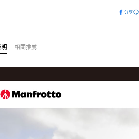
台新國
玉山商
元大商
攝影器材
台灣樂
Google Pa
台新國
分享
玉山商
台灣樂
攝影器材
台新國
全支付
台灣樂
｜攝影器
全盈+PAY
✨最新優
AFTEE先
說明
相關推薦
相關說明
【關於「A
ATM付款
AFTEE
便利好安
１．簡單
２．便利
運送方式
３．安心
宅配
【「AFT
每筆NT$7
１．於結帳
付」結帳
付款後門
２．訂單
３．收到繳
免運費
／ATM／
※ 請注意
絡購買商品