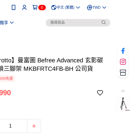
0
中文 (繁體)
TWD
獨享
rotto】曼富圖 Befree Advanced 玄影碳
三腳架 MKBFRTC4FB-BH 公司貨
399免運
990