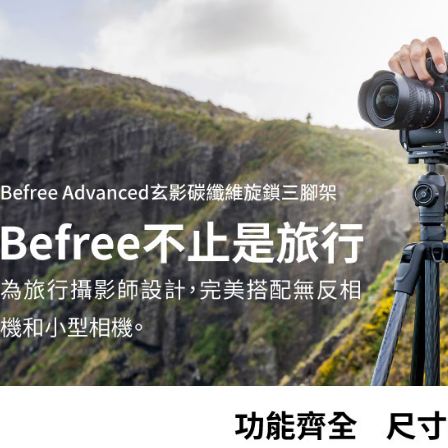
先享後付
※ 交易是
是否繳費成
付客戶支
【注意事
１．透過由
交易，需
求債權轉
２．關於
https://aft
３．未成
「AFTE
任。
４．使用「
即時審查
結果請求
５．嚴禁
形，恩沛
動。