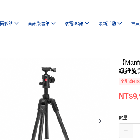
攝影館
音訊樂器館
家電3C館
最新活動
會員
【Manf
纖維旋鎖
宅配滿NT$
NT$9,
數量