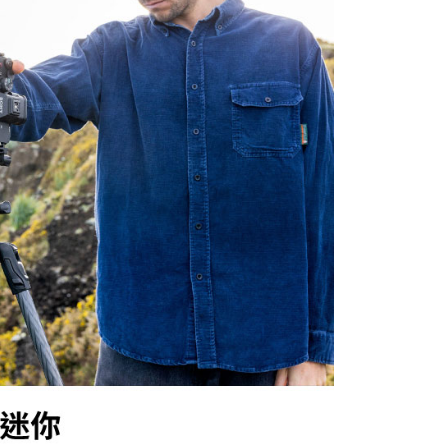
繳納相關費用。
否成功請以「AFTEE先享後付 」之結帳頁面顯示為準，若有關於
功／繳費後需取消欲退款等相關疑問，請聯繫「AFTEE先享後
援中心」
https://netprotections.freshdesk.com/support/home
項】
恩沛科技股份有限公司提供之「AFTEE先享後付」服務完成之
依本服務之必要範圍內提供個人資料，並將交易相關給付款項請
讓予恩沛科技股份有限公司。
個人資料處理事宜，請瀏覽以下網址：
ee.tw/terms/#terms3
年的使用者請事先徵得法定代理人或監護人之同意方可使用
E先享後付」，若未經同意申辦者引起之損失，本公司不負相關責
AFTEE先享後付」時，將依據個別帳號之用戶狀況，依本公司
核予不同之上限額度；若仍有額度不足之情形，本公司將視審查
用戶進行身份認證。
一人註冊多個帳號或使用他人資訊註冊。若發現惡意使用之情
科技股份有限公司將有權停止該用戶之使用額度並採取法律行