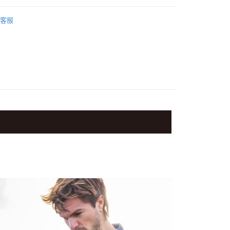
際商業銀行
中國信託商業銀行
業銀行
星展（台灣）商業銀行
業銀行
永豐商業銀行
品牌
Manfrotto 總館
天信用卡公司
y
際商業銀行
中國信託商業銀行
客服
業銀行
星展（台灣）商業銀行
天信用卡公司
品牌
Manfrotto腳架
際商業銀行
中國信託商業銀行
天信用卡公司
材專區｜
專業腳架
惠【攝影器材系列】
Manfrotto 攝影配件↘特惠9折
享後付
FTEE先享後付」】
先享後付是「在收到商品之後才付款」的支付方式。 讓您購物簡單
心！
：不需註冊會員、不需綁卡、不需儲值。
：只要手機號碼，簡訊認證，即可結帳。
：先確認商品／服務後，再付款。
EE先享後付」結帳流程】
5，滿NT$399(含以上)免運費
方式選擇「AFTEE先享後付」後，將跳轉至「AFTEE先享後
頁面，進行簡訊認證並確認金額後，即可完成結帳。
市自取
成立數日內，您將收到繳費通知簡訊。
費通知簡訊後14天內，點擊此簡訊中的連結，可透過四大超商
網路銀行／等多元方式進行付款，方視為交易完成。
：結帳手續完成當下不需立刻繳費，但若您需要取消訂單，請聯
的店家。未經商家同意取消之訂單仍視為有效，需透過AFTEE