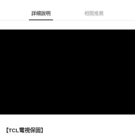
全盈+PAY
AFTEE先享後付
詳細說明
相關推薦
相關說明
【關於「AFTEE先享後付」】
ATM付款
AFTEE先享後付是「在收到商品之後才付款」的支付方式。 讓您購物簡單
便利好安心！
１．簡單：不需註冊會員、不需綁卡、不需儲值。
運送方式
２．便利：只要手機號碼，簡訊認證，即可結帳。
３．安心：先確認商品／服務後，再付款。
宅配
每筆NT$75，滿NT$399(含以上)免運費
【「AFTEE先享後付」結帳流程】
１．於結帳方式選擇「AFTEE先享後付」後，將跳轉至「AFTEE先享後付」
結帳頁面，進行簡訊認證並確認金額後，即可完成結帳。
２．訂單成立數日內，您將收到繳費通知簡訊。
３．收到繳費通知簡訊後14天內，點擊此簡訊中的連結，可透過四大超商／
ATM／網路銀行／等多元方式進行付款，方視為交易完成。
※ 請注意：結帳手續完成當下不需立刻繳費，但若您需要取消訂單，請聯絡
購買商品的店家。未經商家同意取消之訂單仍視為有效，需透過AFTEE先享
後付繳納相關費用。
※ 交易是否成功請以「AFTEE先享後付 」之結帳頁面顯示為準，若有關於
是否繳費成功／繳費後需取消欲退款等相關疑問，請聯繫「AFTEE先享後付
客戶支援中心」
https://netprotections.freshdesk.com/support/home
【TCL電視保固】
【注意事項】