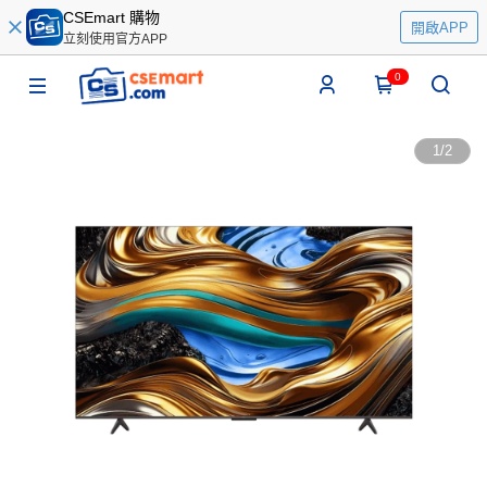
CSEmart 購物
開啟APP
立刻使用官方APP
0
1
/
2