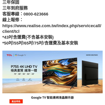
三年保固
１．透過由恩沛科技股份有限公司提供之「AFTEE先享後付」服務完成之交
三年到府服務
易，需依本服務之必要範圍內提供個人資料，並將交易相關給付款項請求債
權轉讓予恩沛科技股份有限公司。
客服專線：0800-623666
２．關於個人資料處理事宜，請瀏覽以下網址：
線上報修：
https://aftee.tw/terms/#terms3
３．未成年的使用者請事先徵得法定代理人或監護人之同意方可使用
https://www.realise.com.tw/index.php/servicecall/
「AFTEE先享後付」，若未經同意申辦者引起之損失，本公司不負相關責
client/tcl
任。
*43吋含運費(不含基本安裝)
４．使用「AFTEE先享後付」時，將依據個別帳號之用戶狀況，依本公司即
時審查核予不同之上限額度；若仍有額度不足之情形，本公司將視審查結果
*50吋/55吋/65吋/75吋/含運費及基本安裝
請求用戶進行身份認證。
５．嚴禁一人註冊多個帳號或使用他人資訊註冊。若發現惡意使用之情形，
恩沛科技股份有限公司將有權停止該用戶之使用額度並採取法律行動。