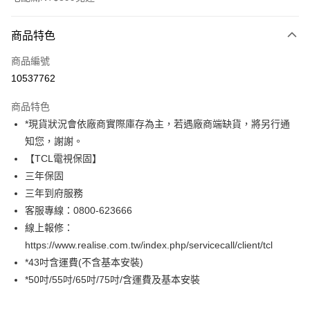
付款方式
商品特色
信用卡一次付款
商品編號
信用卡分期付款
10537762
3 期 0 利率 每期
NT$3,830
21家銀行
商品特色
6 期 0 利率 每期
NT$1,915
21家銀行
合作金庫商業銀行
第一商業銀行
*現貨狀況會依廠商實際庫存為主，若遇廠商端缺貨，將另行通
華南商業銀行
彰化商業銀行
12 期 0 利率 每期
NT$957
21家銀行
合作金庫商業銀行
第一商業銀行
知您，謝謝。
上海商業儲蓄銀行
台北富邦商業銀行
華南商業銀行
彰化商業銀行
合作金庫商業銀行
第一商業銀行
LINE Pay
國泰世華商業銀行
兆豐國際商業銀行
【TCL電視保固】
上海商業儲蓄銀行
台北富邦商業銀行
華南商業銀行
彰化商業銀行
臺灣中小企業銀行
台中商業銀行
三年保固
國泰世華商業銀行
兆豐國際商業銀行
Apple Pay
上海商業儲蓄銀行
台北富邦商業銀行
匯豐（台灣）商業銀行
華泰商業銀行
臺灣中小企業銀行
台中商業銀行
三年到府服務
國泰世華商業銀行
兆豐國際商業銀行
聯邦商業銀行
遠東國際商業銀行
匯豐（台灣）商業銀行
華泰商業銀行
街口支付
客服專線：0800-623666
臺灣中小企業銀行
台中商業銀行
元大商業銀行
永豐商業銀行
聯邦商業銀行
遠東國際商業銀行
匯豐（台灣）商業銀行
華泰商業銀行
線上報修：
玉山商業銀行
星展（台灣）商業銀行
悠遊付
元大商業銀行
永豐商業銀行
聯邦商業銀行
遠東國際商業銀行
https://www.realise.com.tw/index.php/servicecall/client/tcl
台新國際商業銀行
中國信託商業銀行
玉山商業銀行
星展（台灣）商業銀行
元大商業銀行
永豐商業銀行
台灣樂天信用卡公司
Google Pay
*43吋含運費(不含基本安裝)
台新國際商業銀行
中國信託商業銀行
玉山商業銀行
星展（台灣）商業銀行
*50吋/55吋/65吋/75吋/含運費及基本安裝
台灣樂天信用卡公司
台新國際商業銀行
中國信託商業銀行
全支付
台灣樂天信用卡公司