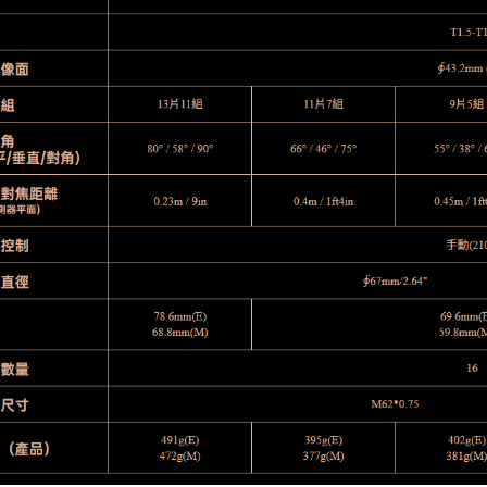
每筆NT$7
１．於結帳
付」結帳
付款後門
２．訂單
３．收到繳
免運費
／ATM／
※ 請注意
絡購買商品
先享後付
※ 交易是
是否繳費成
付客戶支
【注意事
１．透過由
交易，需
求債權轉
２．關於
https://aft
３．未成
「AFTE
任。
４．使用「
即時審查
結果請求
５．嚴禁