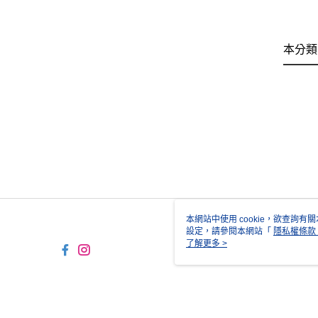
本分類
本網站中使用 cookie，欲查詢有關
設定，請參閱本網站「
隱私權條款
使用 cookie。
了解更多 >