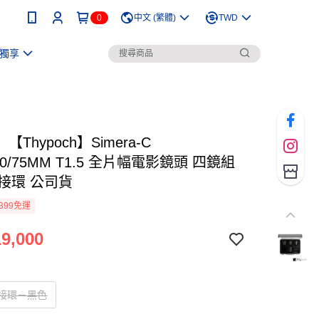
0
中文 (繁體)
TWD
獨享
Thypoch】Simera-C
/50/75MM T1.5 全片幅電影鏡頭 四鏡組
 E接環 公司貨
399免運
9,000
E 接環－黑色