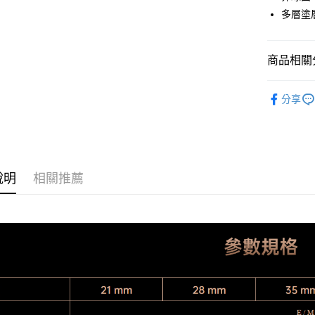
LINE Pay
國泰世
上海商
多層塗
華南商
臺灣中
國泰世
Apple Pay
上海商
匯豐（
臺灣中
國泰世
聯邦商
匯豐（
街口支付
臺灣中
商品相關分
元大商
聯邦商
匯豐（
玉山商
悠遊付
元大商
攝影器材
聯邦商
台新國
玉山商
分享
元大商
台灣樂
Google Pa
｜主機鏡
台新國
玉山商
台灣樂
台新國
全支付
台灣樂
全盈+PAY
說明
相關推薦
AFTEE先
相關說明
【關於「A
ATM付款
AFTEE
便利好安
１．簡單
２．便利
運送方式
３．安心
宅配
【「AFT