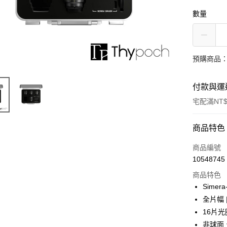
數量
預購商品：
付款與運
宅配滿NT$
付款方式
商品特色
信用卡一
商品編號
10548745
信用卡分
商品特色
3 期 
Simer
6 期 
合作金
全片幅 |
華南商
12 期
16片
合作金
上海商
華南商
非球面、
合作金