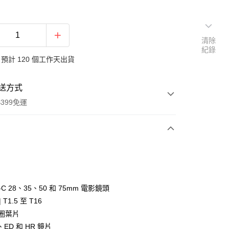
清除
紀錄
預計 120 個工作天出貨
送方式
399免運
次付款
期付款
0 利率 每期
NT$39,666
21家銀行
a-C 28、35、50 和 75mm 電影鏡頭
0 利率 每期
NT$19,833
21家銀行
庫商業銀行
第一商業銀行
 T1.5 至 T16
業銀行
彰化商業銀行
 0 利率 每期
NT$9,916
21家銀行
光圈葉片
庫商業銀行
第一商業銀行
業儲蓄銀行
台北富邦商業銀行
業銀行
彰化商業銀行
ED 和 HR 鏡片
庫商業銀行
第一商業銀行