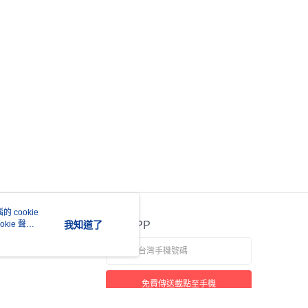
科技股份有限公司將有權停止該用戶之使用額度並採取法律行
 cookie
kie 聲明
我知道了
官方APP
免費傳送載點至手機