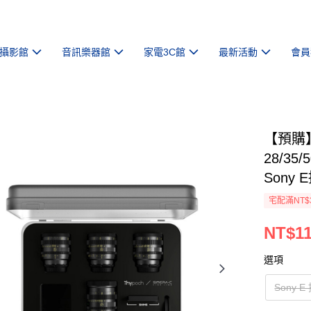
攝影館
音訊樂器館
家電3C館
最新活動
會員
【預購】【
28/35
Sony
宅配滿NT$
NT$11
選項
Sony 