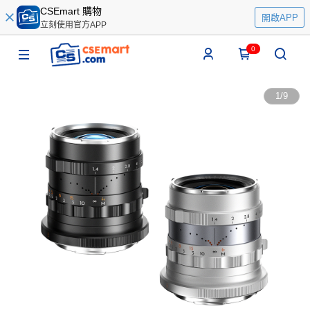
CSEmart 購物
開啟APP
立刻使用官方APP
0
1
/
9