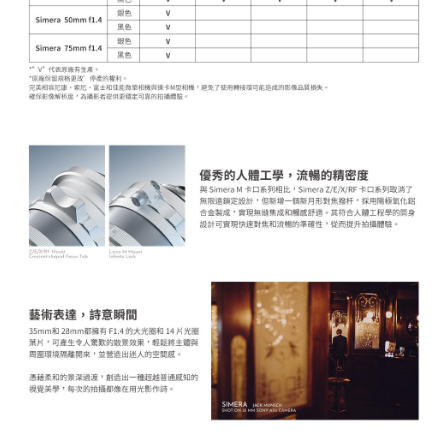
https://aftee.tw/terms/#terms3
３．未成年的使用者請事先徵得法定代理人或監護人之同意方可使用
「AFTEE先享後付」，若未經同意申辦者引起之損失，本公司不負相關責
任。
４．使用「AFTEE先享後付」時，將依據個別帳號之用戶狀況，依本公司即
時審查核予不同之上限額度；若仍有額度不足之情形，本公司將視審查結果
請求用戶進行身份認證。
５．嚴禁一人註冊多個帳號或使用他人資訊註冊。若發現惡意使用之情形，
恩沛科技股份有限公司將有權停止該用戶之使用額度並採取法律行動。