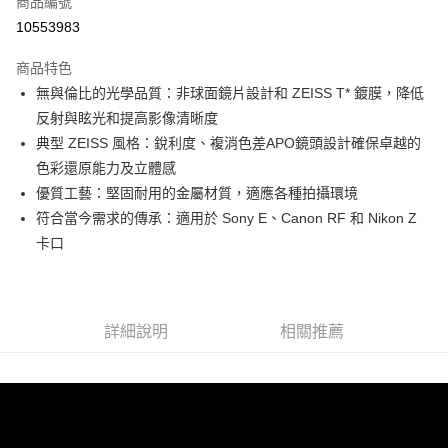
商品編號
信用卡分期付款
10553983
3 期 0 利率 每期
NT$20,993
21家銀行
商品特色
6 期 0 利率 每期
NT$10,496
21家銀行
合作金庫商業銀行
第一商業銀行
無與倫比的光學品質：非球面鏡片設計和 ZEISS T* 鍍膜，降低
華南商業銀行
彰化商業銀行
12 期 0 利率 每期
NT$5,248
21家銀行
合作金庫商業銀行
第一商業銀行
反射與眩光和提高影像清晰度
上海商業儲蓄銀行
台北富邦商業銀行
華南商業銀行
彰化商業銀行
合作金庫商業銀行
第一商業銀行
超商取貨付款
國泰世華商業銀行
兆豐國際商業銀行
典型 ZEISS 風格：銳利度、複消色差APO鏡頭設計確保卓越的
上海商業儲蓄銀行
台北富邦商業銀行
華南商業銀行
彰化商業銀行
臺灣中小企業銀行
台中商業銀行
色彩還原能力及立體感
國泰世華商業銀行
兆豐國際商業銀行
LINE Pay
上海商業儲蓄銀行
台北富邦商業銀行
匯豐（台灣）商業銀行
華泰商業銀行
臺灣中小企業銀行
台中商業銀行
優質工藝：堅固耐用的金屬材質，適應各種拍攝環境
國泰世華商業銀行
兆豐國際商業銀行
聯邦商業銀行
遠東國際商業銀行
匯豐（台灣）商業銀行
華泰商業銀行
Apple Pay
符合當今需求的傳承：適用於 Sony E、Canon RF 和 Nikon Z
臺灣中小企業銀行
台中商業銀行
元大商業銀行
永豐商業銀行
聯邦商業銀行
遠東國際商業銀行
匯豐（台灣）商業銀行
華泰商業銀行
卡口
玉山商業銀行
星展（台灣）商業銀行
街口支付
元大商業銀行
永豐商業銀行
聯邦商業銀行
遠東國際商業銀行
台新國際商業銀行
中國信託商業銀行
玉山商業銀行
星展（台灣）商業銀行
元大商業銀行
永豐商業銀行
台灣樂天信用卡公司
悠遊付
台新國際商業銀行
中國信託商業銀行
玉山商業銀行
星展（台灣）商業銀行
台灣樂天信用卡公司
台新國際商業銀行
中國信託商業銀行
Google Pay
詳細說明
相關推薦
台灣樂天信用卡公司
全支付
全盈+PAY
AFTEE先享後付