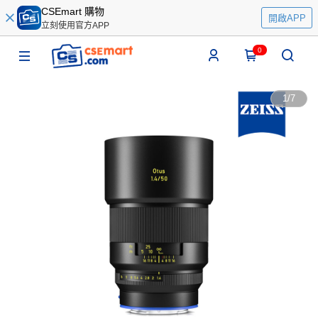
CSEmart 購物
開啟APP
立刻使用官方APP
0
1
/
7