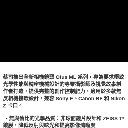
相關說明
【關於「AFTEE先享後付」】
ATM付款
AFTEE先享後付是「在收到商品之後才付款」的支付方式。 讓您購物簡單
便利好安心！
１．簡單：不需註冊會員、不需綁卡、不需儲值。
運送方式
２．便利：只要手機號碼，簡訊認證，即可結帳。
３．安心：先確認商品／服務後，再付款。
全家取貨付款
每筆NT$60，滿NT$399(含以上)免運費
【「AFTEE先享後付」結帳流程】
１．於結帳方式選擇「AFTEE先享後付」後，將跳轉至「AFTEE先享後付」
萊爾富取貨付款
結帳頁面，進行簡訊認證並確認金額後，即可完成結帳。
２．訂單成立數日內，您將收到繳費通知簡訊。
每筆NT$60，滿NT$399(含以上)免運費
３．收到繳費通知簡訊後14天內，點擊此簡訊中的連結，可透過四大超商／
ATM／網路銀行／等多元方式進行付款，方視為交易完成。
7-11取貨付款
蔡司推出全新相機鏡頭 Otus ML 系列，專為要求極致
※ 請注意：結帳手續完成當下不需立刻繳費，但若您需要取消訂單，請聯絡
每筆NT$60，滿NT$399(含以上)免運費
購買商品的店家。未經商家同意取消之訂單仍視為有效，需透過AFTEE先享
光學性能與精密機械設計的專業攝影師及視覺故事創
後付繳納相關費用。
作者打造，提供完整的創作控制能力，適用於多款無
宅配
※ 交易是否成功請以「AFTEE先享後付 」之結帳頁面顯示為準，若有關於
反相機接環設計，兼容 Sony E、Canon RF 和 Nikon
是否繳費成功／繳費後需取消欲退款等相關疑問，請聯繫「AFTEE先享後付
每筆NT$75，滿NT$399(含以上)免運費
客戶支援中心」
https://netprotections.freshdesk.com/support/home
Z 卡口。
付款後門市自取
【注意事項】
▪️ 無與倫比的光學品質：非球面鏡片設計和 ZEISS T*
１．透過由恩沛科技股份有限公司提供之「AFTEE先享後付」服務完成之交
免運費
易，需依本服務之必要範圍內提供個人資料，並將交易相關給付款項請求債
鍍膜，降低反射與眩光和提高影像清晰度