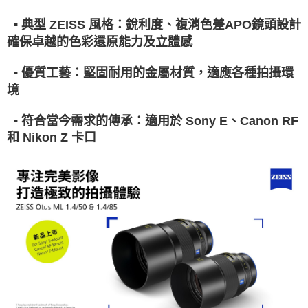
權轉讓予恩沛科技股份有限公司。
２．關於個人資料處理事宜，請瀏覽以下網址：
▪️ 典型 ZEISS 風格：銳利度、複消色差APO鏡頭設計
https://aftee.tw/terms/#terms3
３．未成年的使用者請事先徵得法定代理人或監護人之同意方可使用
確保卓越的色彩還原能力及立體感
「AFTEE先享後付」，若未經同意申辦者引起之損失，本公司不負相關責
任。
▪️ 優質工藝：堅固耐用的金屬材質，適應各種拍攝環
４．使用「AFTEE先享後付」時，將依據個別帳號之用戶狀況，依本公司即
境
時審查核予不同之上限額度；若仍有額度不足之情形，本公司將視審查結果
請求用戶進行身份認證。
５．嚴禁一人註冊多個帳號或使用他人資訊註冊。若發現惡意使用之情形，
▪️ 符合當今需求的傳承：適用於 Sony E、Canon RF
恩沛科技股份有限公司將有權停止該用戶之使用額度並採取法律行動。
和 Nikon Z 卡口