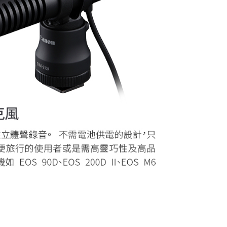
0，滿NT$399(含以上)免運費
網路銀行／等多元方式進行付款，方視為交易完成。
：結帳手續完成當下不需立刻繳費，但若您需要取消訂單，請聯
付款
的店家。未經商家同意取消之訂單仍視為有效，需透過AFTEE
繳納相關費用。
0，滿NT$399(含以上)免運費
否成功請以「AFTEE先享後付 」之結帳頁面顯示為準，若有關於
功／繳費後需取消欲退款等相關疑問，請聯繫「AFTEE先享後
援中心」
https://netprotections.freshdesk.com/support/home
5，滿NT$399(含以上)免運費
項】
市自取
恩沛科技股份有限公司提供之「AFTEE先享後付」服務完成之
依本服務之必要範圍內提供個人資料，並將交易相關給付款項請
讓予恩沛科技股份有限公司。
個人資料處理事宜，請瀏覽以下網址：
ee.tw/terms/#terms3
年的使用者請事先徵得法定代理人或監護人之同意方可使用
E先享後付」，若未經同意申辦者引起之損失，本公司不負相關責
AFTEE先享後付」時，將依據個別帳號之用戶狀況，依本公司
核予不同之上限額度；若仍有額度不足之情形，本公司將視審查
用戶進行身份認證。
一人註冊多個帳號或使用他人資訊註冊。若發現惡意使用之情
科技股份有限公司將有權停止該用戶之使用額度並採取法律行