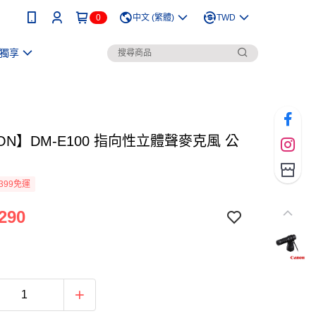
0
中文 (繁體)
TWD
獨享
ON】DM-E100 指向性立體聲麥克風 公
399免運
290