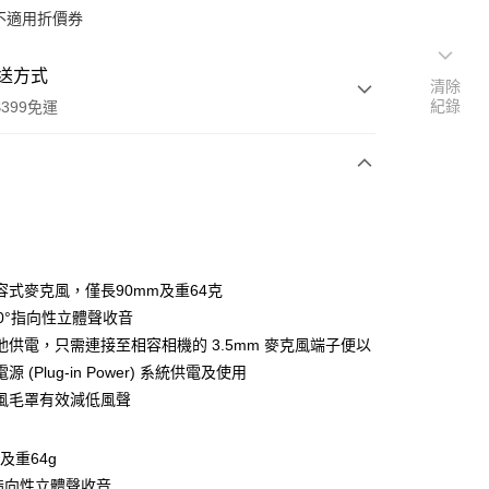
不適用折價券
送方式
清除
紀錄
399免運
次付款
期付款
0 利率 每期
NT$1,096
21家銀行
容式麥克風，僅長90mm及重64克
0 利率 每期
NT$548
21家銀行
庫商業銀行
第一商業銀行
20°指向性立體聲收音
業銀行
彰化商業銀行
 0 利率 每期
NT$274
21家銀行
池供電，只需連接至相容相機的 3.5mm 麥克風端子便以
庫商業銀行
第一商業銀行
業儲蓄銀行
台北富邦商業銀行
業銀行
彰化商業銀行
 (Plug-in Power) 系統供電及使用
庫商業銀行
第一商業銀行
付款
華商業銀行
兆豐國際商業銀行
業儲蓄銀行
台北富邦商業銀行
風毛罩有效減低風聲
業銀行
彰化商業銀行
小企業銀行
台中商業銀行
華商業銀行
兆豐國際商業銀行
業儲蓄銀行
台北富邦商業銀行
台灣）商業銀行
華泰商業銀行
小企業銀行
台中商業銀行
華商業銀行
兆豐國際商業銀行
業銀行
遠東國際商業銀行
及重64g
台灣）商業銀行
華泰商業銀行
小企業銀行
台中商業銀行
業銀行
永豐商業銀行
業銀行
遠東國際商業銀行
°指向性立體聲收音