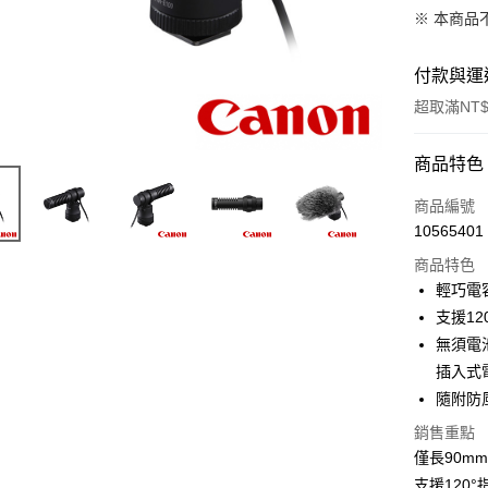
※ 本商品
付款與運
超取滿NT$
付款方式
商品特色
信用卡一
商品編號
10565401
信用卡分
商品特色
3 期 
輕巧電
6 期 
合作金
支援1
華南商
12 期
無須電
合作金
上海商
華南商
插入式電源
合作金
超商取貨
國泰世
上海商
隨附防
華南商
臺灣中
國泰世
LINE Pay
上海商
匯豐（
銷售重點
臺灣中
國泰世
聯邦商
僅長90mm
匯豐（
Apple Pay
臺灣中
元大商
聯邦商
支援120