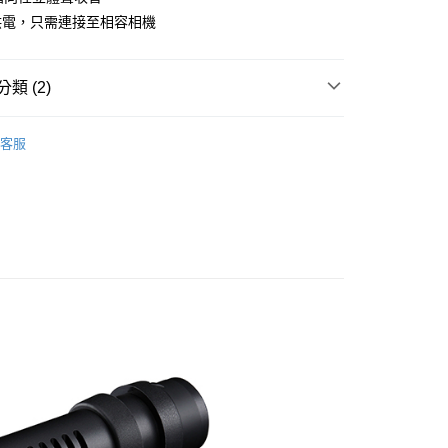
台灣）商業銀行
華泰商業銀行
業銀行
星展（台灣）商業銀行
業銀行
永豐商業銀行
供電，只需連接至相容相機
業銀行
遠東國際商業銀行
際商業銀行
中國信託商業銀行
業銀行
星展（台灣）商業銀行
業銀行
永豐商業銀行
天信用卡公司
際商業銀行
中國信託商業銀行
業銀行
星展（台灣）商業銀行
天信用卡公司
類 (2)
際商業銀行
中國信託商業銀行
y
天信用卡公司
品牌
CANON
客服
備專區｜
麥克風專區
享後付
FTEE先享後付」】
先享後付是「在收到商品之後才付款」的支付方式。 讓您購物簡單
心！
：不需註冊會員、不需綁卡、不需儲值。
：只要手機號碼，簡訊認證，即可結帳。
：先確認商品／服務後，再付款。
付款
EE先享後付」結帳流程】
0，滿NT$399(含以上)免運費
方式選擇「AFTEE先享後付」後，將跳轉至「AFTEE先享後
頁面，進行簡訊認證並確認金額後，即可完成結帳。
貨付款
成立數日內，您將收到繳費通知簡訊。
費通知簡訊後14天內，點擊此簡訊中的連結，可透過四大超商