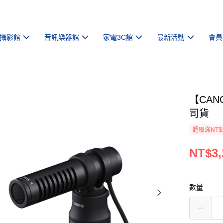
攝影館
音訊樂器館
家電3C館
最新活動
會員
【CAN
司貨
超取滿NT$
NT$3,
數量