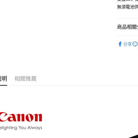
匯豐（
玉山商
街口支付
元大商
無須電池
聯邦商
台新國
玉山商
元大商
台灣樂
悠遊付
台新國
玉山商
台灣樂
商品相關分
台新國
Google Pa
台灣樂
全支付
攝影器材
分享
｜音訊設
全盈+PAY
AFTEE先
相關說明
【關於「A
說明
相關推薦
ATM付款
AFTEE
便利好安
１．簡單
２．便利
運送方式
３．安心
全家取貨
【「AFT
每筆NT$6
１．於結帳
付」結帳
萊爾富取
２．訂單
３．收到繳