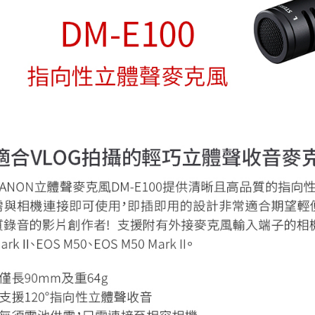
每筆NT$6
／ATM／
※ 請注意
7-11取貨
絡購買商品
先享後付
每筆NT$6
※ 交易是
是否繳費成
宅配
付客戶支
每筆NT$7
【注意事
付款後門
１．透過由
交易，需
免運費
求債權轉
２．關於
https://aft
３．未成
「AFTE
任。
４．使用「
即時審查
結果請求
５．嚴禁
形，恩沛
動。