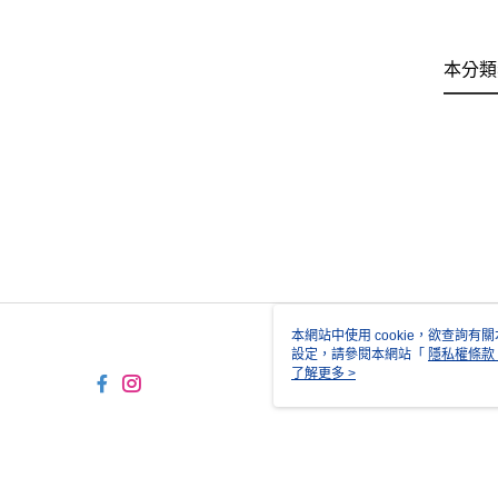
本分類
本網站中使用 cookie，欲查詢有關
設定，請參閱本網站「
隱私權條款
使用 cookie。
了解更多 >