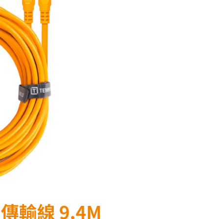
頁面，進行簡訊認證並確認金額後，即可完成結帳。
貨付款
成立數日內，您將收到繳費通知簡訊。
費通知簡訊後14天內，點擊此簡訊中的連結，可透過四大超商
0，滿NT$399(含以上)免運費
網路銀行／等多元方式進行付款，方視為交易完成。
：結帳手續完成當下不需立刻繳費，但若您需要取消訂單，請聯
付款
的店家。未經商家同意取消之訂單仍視為有效，需透過AFTEE
繳納相關費用。
0，滿NT$399(含以上)免運費
否成功請以「AFTEE先享後付 」之結帳頁面顯示為準，若有關於
功／繳費後需取消欲退款等相關疑問，請聯繫「AFTEE先享後
援中心」
https://netprotections.freshdesk.com/support/home
5，滿NT$399(含以上)免運費
項】
市自取
恩沛科技股份有限公司提供之「AFTEE先享後付」服務完成之
依本服務之必要範圍內提供個人資料，並將交易相關給付款項請
讓予恩沛科技股份有限公司。
個人資料處理事宜，請瀏覽以下網址：
ee.tw/terms/#terms3
年的使用者請事先徵得法定代理人或監護人之同意方可使用
E先享後付」，若未經同意申辦者引起之損失，本公司不負相關責
AFTEE先享後付」時，將依據個別帳號之用戶狀況，依本公司
核予不同之上限額度；若仍有額度不足之情形，本公司將視審查
用戶進行身份認證。
一人註冊多個帳號或使用他人資訊註冊。若發現惡意使用之情
科技股份有限公司將有權停止該用戶之使用額度並採取法律行