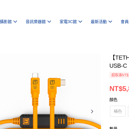
攝影館
音訊樂器館
家電3C館
最新活動
會員
【TETH
USB-
超取滿NT$
NT$5,
顏色
橘色
數量