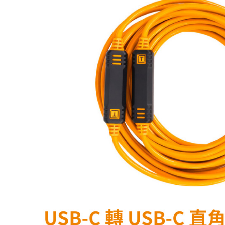
付」結帳
萊爾富取
２．訂單
３．收到繳
每筆NT$6
／ATM／
※ 請注意
7-11取貨
絡購買商品
先享後付
每筆NT$6
※ 交易是
是否繳費成
宅配
付客戶支
每筆NT$7
【注意事
付款後門
１．透過由
交易，需
免運費
求債權轉
２．關於
https://aft
３．未成
「AFTE
任。
４．使用「
即時審查
結果請求
５．嚴禁
形，恩沛