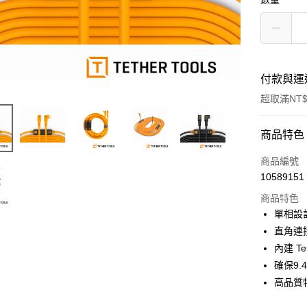
付款與運
超取滿NT$
付款方式
商品特色
信用卡一
商品編號
10589151
信用卡分
商品特色
3 期 
單相設
6 期 
合作金
直角連
華南商
12 期
內建 Te
合作金
上海商
華南商
確保9
合作金
超商取貨
國泰世
上海商
高品質
華南商
臺灣中
國泰世
LINE Pay
上海商
匯豐（
臺灣中