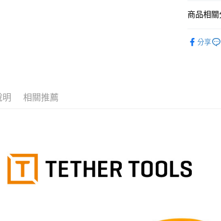
國泰世
聯邦商
匯豐（
Apple Pay
臺灣中
商品相關分
元大商
聯邦商
匯豐（
玉山商
街口支付
元大商
攝影器材
聯邦商
台新國
玉山商
分享
元大商
台灣樂
悠遊付
｜攝影器
台新國
玉山商
台灣樂
台新國
Google Pa
台灣樂
全支付
說明
相關推薦
全盈+PAY
AFTEE先
相關說明
【關於「A
ATM付款
AFTEE
便利好安
１．簡單
２．便利
運送方式
３．安心
全家取貨
【「AFT
每筆NT$6
１．於結帳