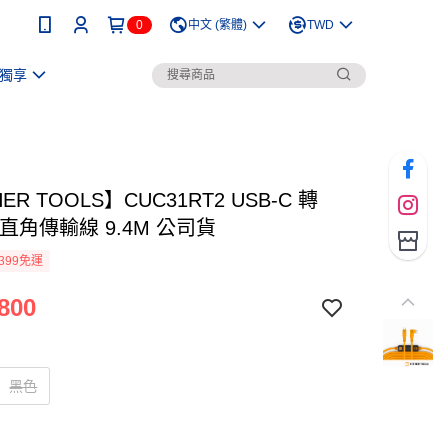
0
中文 (繁體)
TWD
獨享
ER TOOLS】CUC31RT2 USB-C 轉
C 直角傳輸線 9.4M 公司貨
399免運
800
黑色