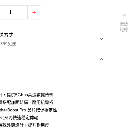
清除
紀錄
送方式
399免運
次付款
期付款
0 利率 每期
NT$1,933
21家銀行
計，提供5Gbps高速數據傳輸
0 利率 每期
NT$966
21家銀行
庫商業銀行
第一商業銀行
接搭配加固結構，耐用抗彎折
業銀行
彰化商業銀行
 0 利率 每期
NT$483
21家銀行
therBoost Pro 晶片確保穩定性
庫商業銀行
第一商業銀行
業儲蓄銀行
台北富邦商業銀行
業銀行
彰化商業銀行
.4公尺內快速穩定傳輸
庫商業銀行
第一商業銀行
付款
華商業銀行
兆豐國際商業銀行
業儲蓄銀行
台北富邦商業銀行
特殊外殼設計，提升耐用度
業銀行
彰化商業銀行
小企業銀行
台中商業銀行
華商業銀行
兆豐國際商業銀行
業儲蓄銀行
台北富邦商業銀行
台灣）商業銀行
華泰商業銀行
小企業銀行
台中商業銀行