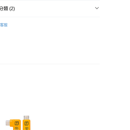
華商業銀行
兆豐國際商業銀行
業銀行
遠東國際商業銀行
台灣）商業銀行
華泰商業銀行
小企業銀行
台中商業銀行
類 (2)
業銀行
永豐商業銀行
業銀行
遠東國際商業銀行
台灣）商業銀行
華泰商業銀行
業銀行
星展（台灣）商業銀行
業銀行
永豐商業銀行
品牌
TETHER TOOLS
業銀行
遠東國際商業銀行
際商業銀行
中國信託商業銀行
業銀行
星展（台灣）商業銀行
客服
業銀行
永豐商業銀行
天信用卡公司
材專區｜
轉接線材
際商業銀行
中國信託商業銀行
業銀行
星展（台灣）商業銀行
天信用卡公司
際商業銀行
中國信託商業銀行
y
天信用卡公司
享後付
FTEE先享後付」】
先享後付是「在收到商品之後才付款」的支付方式。 讓您購物簡單
心！
：不需註冊會員、不需綁卡、不需儲值。
：只要手機號碼，簡訊認證，即可結帳。
：先確認商品／服務後，再付款。
付款
EE先享後付」結帳流程】
0，滿NT$399(含以上)免運費
方式選擇「AFTEE先享後付」後，將跳轉至「AFTEE先享後