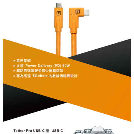
相關說明
【關於「AFTEE先享後付」】
ATM付款
AFTEE先享後付是「在收到商品之後才付款」的支付方式。 讓您購物簡單
便利好安心！
１．簡單：不需註冊會員、不需綁卡、不需儲值。
運送方式
２．便利：只要手機號碼，簡訊認證，即可結帳。
３．安心：先確認商品／服務後，再付款。
全家取貨付款
每筆NT$60，滿NT$399(含以上)免運費
【「AFTEE先享後付」結帳流程】
１．於結帳方式選擇「AFTEE先享後付」後，將跳轉至「AFTEE先享後付」
萊爾富取貨付款
結帳頁面，進行簡訊認證並確認金額後，即可完成結帳。
２．訂單成立數日內，您將收到繳費通知簡訊。
每筆NT$60，滿NT$399(含以上)免運費
３．收到繳費通知簡訊後14天內，點擊此簡訊中的連結，可透過四大超商／
ATM／網路銀行／等多元方式進行付款，方視為交易完成。
7-11取貨付款
※ 請注意：結帳手續完成當下不需立刻繳費，但若您需要取消訂單，請聯絡
每筆NT$60，滿NT$399(含以上)免運費
購買商品的店家。未經商家同意取消之訂單仍視為有效，需透過AFTEE先享
後付繳納相關費用。
宅配
※ 交易是否成功請以「AFTEE先享後付 」之結帳頁面顯示為準，若有關於
是否繳費成功／繳費後需取消欲退款等相關疑問，請聯繫「AFTEE先享後付
每筆NT$75，滿NT$399(含以上)免運費
客戶支援中心」
https://netprotections.freshdesk.com/support/home
付款後門市自取
【注意事項】
１．透過由恩沛科技股份有限公司提供之「AFTEE先享後付」服務完成之交
免運費
易，需依本服務之必要範圍內提供個人資料，並將交易相關給付款項請求債
權轉讓予恩沛科技股份有限公司。