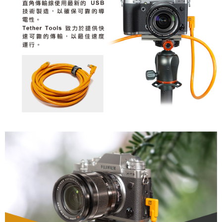
２．關於個人資料處理事宜，請瀏覽以下網址：
https://aftee.tw/terms/#terms3
３．未成年的使用者請事先徵得法定代理人或監護人之同意方可使用
「AFTEE先享後付」，若未經同意申辦者引起之損失，本公司不負相關責
任。
４．使用「AFTEE先享後付」時，將依據個別帳號之用戶狀況，依本公司即
時審查核予不同之上限額度；若仍有額度不足之情形，本公司將視審查結果
請求用戶進行身份認證。
５．嚴禁一人註冊多個帳號或使用他人資訊註冊。若發現惡意使用之情形，
恩沛科技股份有限公司將有權停止該用戶之使用額度並採取法律行動。