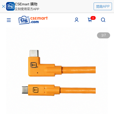
CSEmart 購物
開啟APP
立刻使用官方APP
0
1
/
7