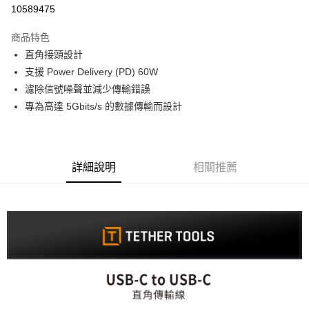
信用卡分期付款
10589475
3 期 0 利率 每期
NT$1,296
21家銀行
商品特色
6 期 0 利率 每期
NT$648
21家銀行
合作金庫商業銀行
第一商業銀行
直角接頭設計
華南商業銀行
彰化商業銀行
12 期 0 利率 每期
NT$324
21家銀行
合作金庫商業銀行
第一商業銀行
支援 Power Delivery (PD) 60W
上海商業儲蓄銀行
台北富邦商業銀行
華南商業銀行
彰化商業銀行
合作金庫商業銀行
第一商業銀行
超商取貨付款
國泰世華商業銀行
兆豐國際商業銀行
濾除信號噪聲並減少傳輸錯誤
上海商業儲蓄銀行
台北富邦商業銀行
華南商業銀行
彰化商業銀行
臺灣中小企業銀行
台中商業銀行
專為高達 5Gbits/s 的數據傳輸而設計
國泰世華商業銀行
兆豐國際商業銀行
LINE Pay
上海商業儲蓄銀行
台北富邦商業銀行
匯豐（台灣）商業銀行
華泰商業銀行
臺灣中小企業銀行
台中商業銀行
國泰世華商業銀行
兆豐國際商業銀行
聯邦商業銀行
遠東國際商業銀行
匯豐（台灣）商業銀行
華泰商業銀行
Apple Pay
臺灣中小企業銀行
台中商業銀行
元大商業銀行
永豐商業銀行
聯邦商業銀行
遠東國際商業銀行
匯豐（台灣）商業銀行
華泰商業銀行
玉山商業銀行
星展（台灣）商業銀行
街口支付
元大商業銀行
永豐商業銀行
詳細說明
相關推薦
聯邦商業銀行
遠東國際商業銀行
台新國際商業銀行
中國信託商業銀行
玉山商業銀行
星展（台灣）商業銀行
元大商業銀行
永豐商業銀行
台灣樂天信用卡公司
悠遊付
台新國際商業銀行
中國信託商業銀行
玉山商業銀行
星展（台灣）商業銀行
台灣樂天信用卡公司
台新國際商業銀行
中國信託商業銀行
Google Pay
台灣樂天信用卡公司
全支付
全盈+PAY
AFTEE先享後付