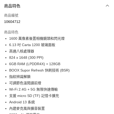
付款方式
商品特色
信用卡一次付款
商品編號
信用卡分期付款
10604712
3 期 0 利率 每期
NT$2,426
21家銀行
商品特色
6 期 0 利率 每期
NT$1,213
21家銀行
合作金庫商業銀行
第一商業銀行
1600 萬像素後置相機鏡頭和閃光燈
華南商業銀行
彰化商業銀行
12 期 0 利率 每期
NT$606
21家銀行
合作金庫商業銀行
第一商業銀行
6.13 吋 Carta 1200 玻璃面板
上海商業儲蓄銀行
台北富邦商業銀行
華南商業銀行
彰化商業銀行
合作金庫商業銀行
第一商業銀行
超商取貨付款
國泰世華商業銀行
兆豐國際商業銀行
高通八核處理器
上海商業儲蓄銀行
台北富邦商業銀行
華南商業銀行
彰化商業銀行
臺灣中小企業銀行
台中商業銀行
824 x 1648 (300 PPI)
國泰世華商業銀行
兆豐國際商業銀行
LINE Pay
上海商業儲蓄銀行
台北富邦商業銀行
匯豐（台灣）商業銀行
華泰商業銀行
臺灣中小企業銀行
台中商業銀行
6GB RAM (LPDDR4X) + 128GB
國泰世華商業銀行
兆豐國際商業銀行
聯邦商業銀行
遠東國際商業銀行
匯豐（台灣）商業銀行
華泰商業銀行
Apple Pay
BOOX Supor Refresh 快刷技術 (BSR)
臺灣中小企業銀行
台中商業銀行
元大商業銀行
永豐商業銀行
聯邦商業銀行
遠東國際商業銀行
匯豐（台灣）商業銀行
華泰商業銀行
指紋辨識解鎖
玉山商業銀行
星展（台灣）商業銀行
街口支付
元大商業銀行
永豐商業銀行
聯邦商業銀行
遠東國際商業銀行
可調節色溫閱讀前燈
台新國際商業銀行
中國信託商業銀行
玉山商業銀行
星展（台灣）商業銀行
元大商業銀行
永豐商業銀行
台灣樂天信用卡公司
悠遊付
Wi-Fi 2.4G + 5G 無限快速傳輸
台新國際商業銀行
中國信託商業銀行
玉山商業銀行
星展（台灣）商業銀行
支援 micro SD (TF) 記憶卡擴充
台灣樂天信用卡公司
台新國際商業銀行
中國信託商業銀行
Google Pay
Android 13 系統
台灣樂天信用卡公司
全支付
內建麥克風與擴音裝置