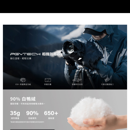
運送方式
２．便利：只要手機號碼，簡訊認證，即可結帳。
３．安心：先確認商品／服務後，再付款。
全家取貨付款
每筆NT$60，滿NT$399(含以上)免運費
【「AFTEE先享後付」結帳流程】
１．於結帳方式選擇「AFTEE先享後付」後，將跳轉至「AFTEE先享後付」
萊爾富取貨付款
結帳頁面，進行簡訊認證並確認金額後，即可完成結帳。
２．訂單成立數日內，您將收到繳費通知簡訊。
每筆NT$60，滿NT$399(含以上)免運費
３．收到繳費通知簡訊後14天內，點擊此簡訊中的連結，可透過四大超商／
ATM／網路銀行／等多元方式進行付款，方視為交易完成。
7-11取貨付款
※ 請注意：結帳手續完成當下不需立刻繳費，但若您需要取消訂單，請聯絡
每筆NT$60，滿NT$399(含以上)免運費
購買商品的店家。未經商家同意取消之訂單仍視為有效，需透過AFTEE先享
後付繳納相關費用。
宅配
※ 交易是否成功請以「AFTEE先享後付 」之結帳頁面顯示為準，若有關於
是否繳費成功／繳費後需取消欲退款等相關疑問，請聯繫「AFTEE先享後付
每筆NT$75，滿NT$399(含以上)免運費
客戶支援中心」
https://netprotections.freshdesk.com/support/home
付款後門市自取
【注意事項】
１．透過由恩沛科技股份有限公司提供之「AFTEE先享後付」服務完成之交
免運費
易，需依本服務之必要範圍內提供個人資料，並將交易相關給付款項請求債
權轉讓予恩沛科技股份有限公司。
２．關於個人資料處理事宜，請瀏覽以下網址：
https://aftee.tw/terms/#terms3
３．未成年的使用者請事先徵得法定代理人或監護人之同意方可使用
「AFTEE先享後付」，若未經同意申辦者引起之損失，本公司不負相關責
任。