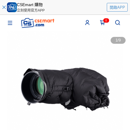
CSEmart 購物
開啟APP
立刻使用官方APP
0
1
/
9