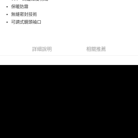
華南商業銀行
彰化商業銀行
12 期 0 利率 每期
NT$137
21家銀行
合作金庫商業銀行
第一商業銀行
保暖防霧
上海商業儲蓄銀行
台北富邦商業銀行
華南商業銀行
彰化商業銀行
合作金庫商業銀行
第一商業銀行
超商取貨付款
國泰世華商業銀行
兆豐國際商業銀行
無縫密封技術
上海商業儲蓄銀行
台北富邦商業銀行
華南商業銀行
彰化商業銀行
臺灣中小企業銀行
台中商業銀行
可調式鏡頭袖口
國泰世華商業銀行
兆豐國際商業銀行
LINE Pay
上海商業儲蓄銀行
台北富邦商業銀行
匯豐（台灣）商業銀行
華泰商業銀行
臺灣中小企業銀行
台中商業銀行
國泰世華商業銀行
兆豐國際商業銀行
聯邦商業銀行
遠東國際商業銀行
匯豐（台灣）商業銀行
華泰商業銀行
Apple Pay
臺灣中小企業銀行
台中商業銀行
元大商業銀行
永豐商業銀行
聯邦商業銀行
遠東國際商業銀行
匯豐（台灣）商業銀行
華泰商業銀行
玉山商業銀行
星展（台灣）商業銀行
街口支付
元大商業銀行
永豐商業銀行
詳細說明
相關推薦
聯邦商業銀行
遠東國際商業銀行
台新國際商業銀行
中國信託商業銀行
玉山商業銀行
星展（台灣）商業銀行
元大商業銀行
永豐商業銀行
台灣樂天信用卡公司
悠遊付
台新國際商業銀行
中國信託商業銀行
玉山商業銀行
星展（台灣）商業銀行
台灣樂天信用卡公司
台新國際商業銀行
中國信託商業銀行
Google Pay
台灣樂天信用卡公司
全支付
全盈+PAY
AFTEE先享後付
相關說明
【關於「AFTEE先享後付」】
ATM付款
AFTEE先享後付是「在收到商品之後才付款」的支付方式。 讓您購物簡單
便利好安心！
１．簡單：不需註冊會員、不需綁卡、不需儲值。