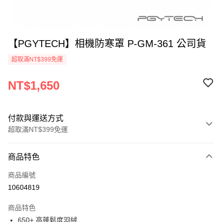
【PGYTECH】相機防寒罩 P-GM-361 公司貨
超取滿NT$399免運
NT$1,650
付款與運送方式
超取滿NT$399免運
付款方式
商品特色
信用卡一次付款
商品編號
信用卡分期付款
10604819
3 期 0 利率 每期
NT$550
21家銀行
商品特色
6 期 0 利率 每期
NT$275
21家銀行
合作金庫商業銀行
第一商業銀行
650+ 高蓬鬆度羽絨