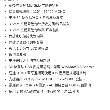
6 期 0 利率 每期
NT$1,080
21家銀行
合作金庫商業銀行
第一商業銀行
前後均支援 Mid-Side 立體聲拾音
華南商業銀行
彰化商業銀行
12 期 0 利率 每期
NT$540
21家銀行
合作金庫商業銀行
第一商業銀行
拾音模式選擇：120°、90° 和 MONO
上海商業儲蓄銀行
台北富邦商業銀行
華南商業銀行
彰化商業銀行
合作金庫商業銀行
第一商業銀行
超商取貨付款
國泰世華商業銀行
兆豐國際商業銀行
支援 32 位浮點錄音，無需增益調整
上海商業儲蓄銀行
台北富邦商業銀行
華南商業銀行
彰化商業銀行
臺灣中小企業銀行
台中商業銀行
3.5mm 立體聲迷你外接麥克風/線路輸入
國泰世華商業銀行
兆豐國際商業銀行
LINE Pay
上海商業儲蓄銀行
台北富邦商業銀行
匯豐（台灣）商業銀行
華泰商業銀行
臺灣中小企業銀行
台中商業銀行
3.5mm 立體聲迷你線路/耳機輸出
國泰世華商業銀行
兆豐國際商業銀行
聯邦商業銀行
遠東國際商業銀行
匯豐（台灣）商業銀行
華泰商業銀行
Apple Pay
內建喇叭便於快速預覽
臺灣中小企業銀行
台中商業銀行
元大商業銀行
永豐商業銀行
聯邦商業銀行
遠東國際商業銀行
匯豐（台灣）商業銀行
華泰商業銀行
內建混音器可調整音量
玉山商業銀行
星展（台灣）商業銀行
街口支付
元大商業銀行
永豐商業銀行
聯邦商業銀行
遠東國際商業銀行
彩色 1.3 英寸 LCD 顯示屏
台新國際商業銀行
中國信託商業銀行
玉山商業銀行
星展（台灣）商業銀行
元大商業銀行
永豐商業銀行
台灣樂天信用卡公司
悠遊付
低切濾波器
台新國際商業銀行
中國信託商業銀行
玉山商業銀行
星展（台灣）商業銀行
支援視障人士的無障礙功能
台灣樂天信用卡公司
台新國際商業銀行
中國信託商業銀行
Google Pay
32 位浮點 USB 麥克風功能，兼容 Win/Mac/iOS/Android
台灣樂天信用卡公司
全支付
通過 BTA-1 藍牙連接可使用 iOS 應用程式遠程控制
支援最高 2TB 的 microSDHC / microSDXC 記憶卡
全盈+PAY
電源選項：2 顆 AA 電池、AC 轉接器或 USB 行動電池
AFTEE先享後付
使用 2 顆 AA 鹼性電池，運行時間可達 11 小時
相關說明
【關於「AFTEE先享後付」】
ATM付款
AFTEE先享後付是「在收到商品之後才付款」的支付方式。 讓您購物簡單