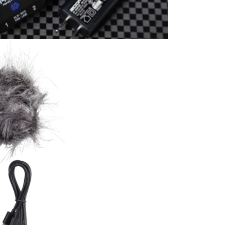
繳納相關費用。
0，滿NT$399(含以上)免運費
否成功請以「AFTEE先享後付 」之結帳頁面顯示為準，若有關於
功／繳費後需取消欲退款等相關疑問，請聯繫「AFTEE先享後
援中心」
https://netprotections.freshdesk.com/support/home
5，滿NT$399(含以上)免運費
項】
市自取
恩沛科技股份有限公司提供之「AFTEE先享後付」服務完成之
依本服務之必要範圍內提供個人資料，並將交易相關給付款項請
讓予恩沛科技股份有限公司。
個人資料處理事宜，請瀏覽以下網址：
ee.tw/terms/#terms3
年的使用者請事先徵得法定代理人或監護人之同意方可使用
E先享後付」，若未經同意申辦者引起之損失，本公司不負相關責
AFTEE先享後付」時，將依據個別帳號之用戶狀況，依本公司
核予不同之上限額度；若仍有額度不足之情形，本公司將視審查
用戶進行身份認證。
一人註冊多個帳號或使用他人資訊註冊。若發現惡意使用之情
科技股份有限公司將有權停止該用戶之使用額度並採取法律行