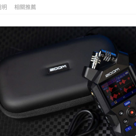
台新國
玉山商
說明
相關推薦
台灣樂
台新國
Google Pa
台灣樂
全支付
全盈+PAY
AFTEE先
相關說明
【關於「A
ATM付款
AFTEE
便利好安
１．簡單
２．便利
運送方式
３．安心
全家取貨
【「AFT
每筆NT$6
１．於結帳
付」結帳
萊爾富取
２．訂單
３．收到繳
每筆NT$6
／ATM／
※ 請注意
7-11取貨
絡購買商品