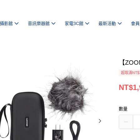
攝影館
音訊樂器館
家電3C館
最新活動
會員
【ZOOM
超取滿NT$
NT$1,
數量