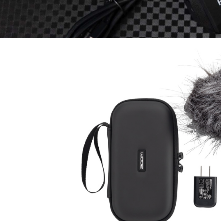
先享後付
每筆NT$6
※ 交易是
是否繳費成
宅配
付客戶支
每筆NT$7
【注意事
付款後門
１．透過由
交易，需
免運費
求債權轉
２．關於
https://aft
３．未成
「AFTE
任。
４．使用「
即時審查
結果請求
５．嚴禁
形，恩沛
動。