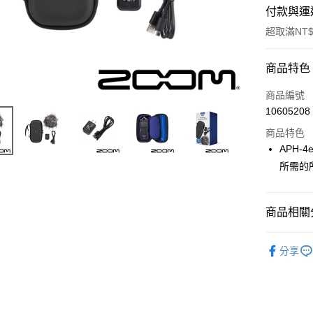
付款與運
超取滿NT$
付款方式
商品特色
信用卡一
商品編號
10605208
信用卡分
商品特色
3 期 
APH-4
6 期 
合作金
所需的
華南商
12 期
合作金
上海商
華南商
合作金
超商取貨
國泰世
商品相關分
上海商
華南商
臺灣中
國泰世
LINE Pay
上海商
匯豐（
音訊設備
臺灣中
國泰世
分享
聯邦商
匯豐（
Apple Pay
｜音訊設
臺灣中
元大商
聯邦商
匯豐（
玉山商
街口支付
元大商
聯邦商
台新國
玉山商
元大商
台灣樂
悠遊付