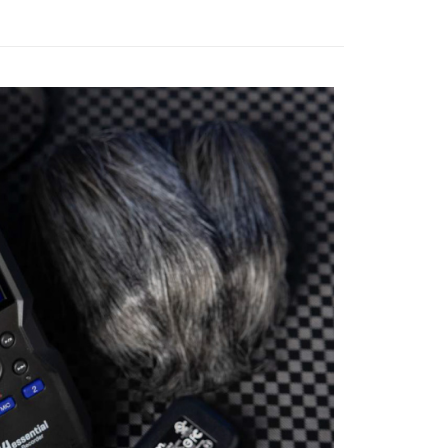
際商業銀行
中國信託商業銀行
業銀行
星展（台灣）商業銀行
天信用卡公司
際商業銀行
中國信託商業銀行
y
天信用卡公司
享後付
FTEE先享後付」】
先享後付是「在收到商品之後才付款」的支付方式。 讓您購物簡單
心！
：不需註冊會員、不需綁卡、不需儲值。
：只要手機號碼，簡訊認證，即可結帳。
：先確認商品／服務後，再付款。
付款
EE先享後付」結帳流程】
0，滿NT$399(含以上)免運費
方式選擇「AFTEE先享後付」後，將跳轉至「AFTEE先享後
頁面，進行簡訊認證並確認金額後，即可完成結帳。
貨付款
成立數日內，您將收到繳費通知簡訊。
費通知簡訊後14天內，點擊此簡訊中的連結，可透過四大超商
0，滿NT$399(含以上)免運費
網路銀行／等多元方式進行付款，方視為交易完成。
：結帳手續完成當下不需立刻繳費，但若您需要取消訂單，請聯
付款
的店家。未經商家同意取消之訂單仍視為有效，需透過AFTEE