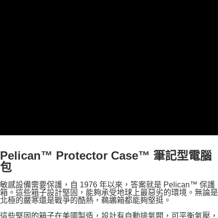
ATM付款
AFTEE先享後付是「在收到商品之後才付款」的支付方式。 讓您購物簡單
便利好安心！
１．簡單：不需註冊會員、不需綁卡、不需儲值。
運送方式
２．便利：只要手機號碼，簡訊認證，即可結帳。
３．安心：先確認商品／服務後，再付款。
宅配
每筆NT$75，滿NT$399(含以上)免運費
【「AFTEE先享後付」結帳流程】
１．於結帳方式選擇「AFTEE先享後付」後，將跳轉至「AFTEE先享後付」
付款後門市自取
結帳頁面，進行簡訊認證並確認金額後，即可完成結帳。
２．訂單成立數日內，您將收到繳費通知簡訊。
免運費
３．收到繳費通知簡訊後14天內，點擊此簡訊中的連結，可透過四大超商／
ATM／網路銀行／等多元方式進行付款，方視為交易完成。
※ 請注意：結帳手續完成當下不需立刻繳費，但若您需要取消訂單，請聯絡
購買商品的店家。未經商家同意取消之訂單仍視為有效，需透過AFTEE先享
後付繳納相關費用。
※ 交易是否成功請以「AFTEE先享後付 」之結帳頁面顯示為準，若有關於
是否繳費成功／繳費後需取消欲退款等相關疑問，請聯繫「AFTEE先享後付
客戶支援中心」
https://netprotections.freshdesk.com/support/home
Pelican™ Protector Case™ 筆記型電腦
包
【注意事項】
１．透過由恩沛科技股份有限公司提供之「AFTEE先享後付」服務完成之交
敏感設備需要保護，自 1976 年以來，答案就是 Pelican™ 保護
易，需依本服務之必要範圍內提供個人資料，並將交易相關給付款項請求債
箱。這些箱子設計堅固，能夠承受地球上最惡劣的環境。無論是
權轉讓予恩沛科技股份有限公司。
北極的嚴寒還是戰爭的酷熱，鵜鶘箱都能夠堅挺。
２．關於個人資料處理事宜，請瀏覽以下網址：
https://aftee.tw/terms/#terms3
這些堅固的箱子在美國製造，設計有自動排氣閥，可平衡氣壓，