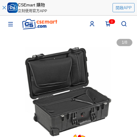
CSEmart 購物
開啟APP
立刻使用官方APP
0
1
/
8