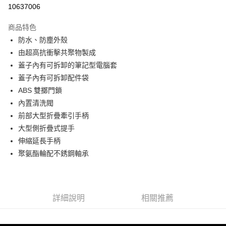
信用卡分期付款
10637006
3 期 0 利率 每期
NT$6,000
21家銀行
商品特色
6 期 0 利率 每期
NT$3,000
21家銀行
合作金庫商業銀行
第一商業銀行
防水、防塵外殼
華南商業銀行
彰化商業銀行
12 期 0 利率 每期
NT$1,500
21家銀行
合作金庫商業銀行
第一商業銀行
由超高抗衝擊共聚物製成
上海商業儲蓄銀行
台北富邦商業銀行
華南商業銀行
彰化商業銀行
合作金庫商業銀行
第一商業銀行
LINE Pay
國泰世華商業銀行
兆豐國際商業銀行
蓋子內有可拆卸的筆記型電腦套
上海商業儲蓄銀行
台北富邦商業銀行
華南商業銀行
彰化商業銀行
臺灣中小企業銀行
台中商業銀行
蓋子內有可拆卸配件袋
國泰世華商業銀行
兆豐國際商業銀行
Apple Pay
上海商業儲蓄銀行
台北富邦商業銀行
匯豐（台灣）商業銀行
華泰商業銀行
臺灣中小企業銀行
台中商業銀行
ABS 雙擲門鎖
國泰世華商業銀行
兆豐國際商業銀行
聯邦商業銀行
遠東國際商業銀行
匯豐（台灣）商業銀行
華泰商業銀行
街口支付
內置清洗閥
臺灣中小企業銀行
台中商業銀行
元大商業銀行
永豐商業銀行
聯邦商業銀行
遠東國際商業銀行
匯豐（台灣）商業銀行
華泰商業銀行
前部大型折疊牽引手柄
玉山商業銀行
星展（台灣）商業銀行
悠遊付
元大商業銀行
永豐商業銀行
聯邦商業銀行
遠東國際商業銀行
大型側折疊式提手
台新國際商業銀行
中國信託商業銀行
玉山商業銀行
星展（台灣）商業銀行
元大商業銀行
永豐商業銀行
台灣樂天信用卡公司
Google Pay
伸縮延長手柄
台新國際商業銀行
中國信託商業銀行
玉山商業銀行
星展（台灣）商業銀行
聚氨酯輪配不銹鋼軸承
台灣樂天信用卡公司
台新國際商業銀行
中國信託商業銀行
全支付
台灣樂天信用卡公司
全盈+PAY
AFTEE先享後付
詳細說明
相關推薦
相關說明
【關於「AFTEE先享後付」】