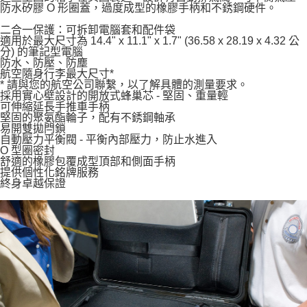
３．未成年的使用者請事先徵得法定代理人或監護人之同意方可使用
防水矽膠 O 形圈蓋，過度成型的橡膠手柄和不銹鋼硬件。
「AFTEE先享後付」，若未經同意申辦者引起之損失，本公司不負相關責
二合一保護：可拆卸電腦套和配件袋
任。
適用於最大尺寸為 14.4" x 11.1" x 1.7" (36.58 x 28.19 x 4.32 公
４．使用「AFTEE先享後付」時，將依據個別帳號之用戶狀況，依本公司即
分) 的筆記型電腦
時審查核予不同之上限額度；若仍有額度不足之情形，本公司將視審查結果
防水、防壓、防塵
請求用戶進行身份認證。
航空隨身行李最大尺寸*
５．嚴禁一人註冊多個帳號或使用他人資訊註冊。若發現惡意使用之情形，
* 請與您的航空公司聯繫，以了解具體的測量要求。
恩沛科技股份有限公司將有權停止該用戶之使用額度並採取法律行動。
採用實心壁設計的開放式蜂巢芯 - 堅固、重量輕
可伸縮延長手推車手柄
堅固的聚氨酯輪子，配有不銹鋼軸承
易開雙拋閂鎖
自動壓力平衡閥 - 平衡內部壓力，防止水進入
O 型圈密封
舒適的橡膠包覆成型頂部和側面手柄
提供個性化銘牌服務
終身卓越保證