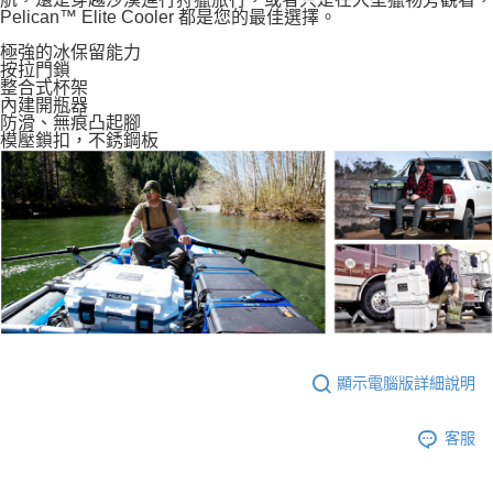
Pelican™ Elite Cooler 都是您的最佳選擇。
任。
４．使用「AFTEE先享後付」時，將依據個別帳號之用戶狀況，依本公司即
極強的冰保留能力
時審查核予不同之上限額度；若仍有額度不足之情形，本公司將視審查結果
按拉門鎖
請求用戶進行身份認證。
整合式杯架
５．嚴禁一人註冊多個帳號或使用他人資訊註冊。若發現惡意使用之情形，
內建開瓶器
恩沛科技股份有限公司將有權停止該用戶之使用額度並採取法律行動。
防滑、無痕凸起腳
模壓鎖扣，不銹鋼板
顯示電腦版詳細說明
客服