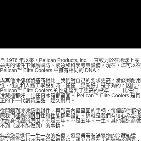
１．簡單：不需註冊會員、不需綁卡、不需儲值。
運送方式
２．便利：只要手機號碼，簡訊認證，即可結帳。
３．安心：先確認商品／服務後，再付款。
宅配
每筆NT$75，滿NT$399(含以上)免運費
【「AFTEE先享後付」結帳流程】
１．於結帳方式選擇「AFTEE先享後付」後，將跳轉至「AFTEE先享後付」
付款後門市自取
結帳頁面，進行簡訊認證並確認金額後，即可完成結帳。
２．訂單成立數日內，您將收到繳費通知簡訊。
免運費
３．收到繳費通知簡訊後14天內，點擊此簡訊中的連結，可透過四大超商／
ATM／網路銀行／等多元方式進行付款，方視為交易完成。
自 1976 年以來，Pelican Products, Inc. 一直致力於在地球上最
※ 請注意：結帳手續完成當下不需立刻繳費，但若您需要取消訂單，請聯絡
惡劣的條件下保護國防、緊急和科學考察設備。現在，您可以在
購買商品的店家。未經商家同意取消之訂單仍視為有效，需透過AFTEE先享
Pelican™ Elite Coolers 中擁有相同的 DNA。
後付繳納相關費用。
※ 交易是否成功請以「AFTEE先享後付 」之結帳頁面顯示為準，若有關於
與其他冷卻器製造商相比，我們對自己的要求更高。當談到耐用
是否繳費成功／繳費後需取消欲退款等相關疑問，請聯繫「AFTEE先享後付
性、性能和人體工學設計時，僅僅「足夠好」是不夠的。因此，
客戶支援中心」
https://netprotections.freshdesk.com/support/home
Pelican™ Elite Coolers 的性能達到了更高的標準 — — 比任何
冷藏櫃都好，比任何冰箱都堅固。 Pelican™ Elite Coolers 是真
正的下一代創新產品，經久耐用。
【注意事項】
１．透過由恩沛科技股份有限公司提供之「AFTEE先享後付」服務完成之交
從閂鎖到冷凍級密封件，再到業內最堅固的手柄，每個部件都按
易，需依本服務之必要範圍內提供個人資料，並將交易相關給付款項請求債
照我們極高的耐用性和性能標準設計。這就是我們有信心為您提
權轉讓予恩沛科技股份有限公司。
供終身保證的原因。不是三年。不是五年。一生。其他製造商做
２．關於個人資料處理事宜，請瀏覽以下網址：
不到（或不能做到）的事情。
https://aftee.tw/terms/#terms3
３．未成年的使用者請事先徵得法定代理人或監護人之同意方可使用
無論您是進行一生一次的狩獵，還是帶著裝滿獵物的冷藏箱遠
航，還是穿越沙漠進行狩獵旅行，或者只是在大型獵物旁觀看，
「AFTEE先享後付」，若未經同意申辦者引起之損失，本公司不負相關責