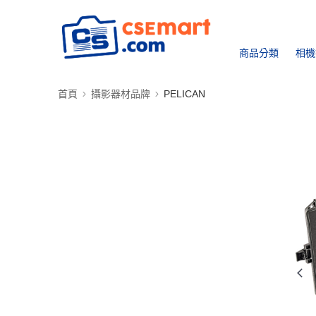
商品分類
相機
首頁
攝影器材品牌
PELICAN