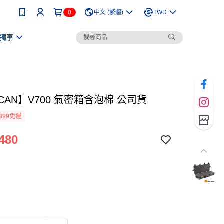
0
中文 (繁體)
TWD
獨享
ICAN】V700 氣密箱含泡棉 公司貨
399免運
480