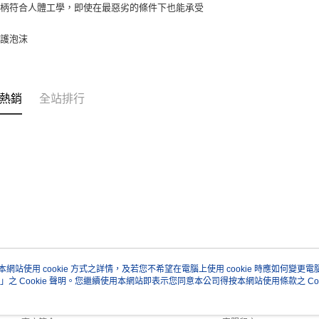
手柄符合人體工學，即使在最惡劣的條件下也能承受
保護泡沫
熱銷
全站排行
本網站使用 cookie 方式之詳情，及若您不希望在電腦上使用 cookie 時應如何變更電腦的
」之 Cookie 聲明。您繼續使用本網站即表示您同意本公司得按本網站使用條款之 Coo
關於我們
客服資訊
品牌故事
購物說明