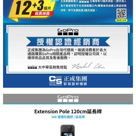
便利好安心！
１．簡單：不需註冊會員、不需綁卡、不需儲值。
運送方式
２．便利：只要手機號碼，簡訊認證，即可結帳。
３．安心：先確認商品／服務後，再付款。
全家取貨付款
每筆NT$60，滿NT$399(含以上)免運費
【「AFTEE先享後付」結帳流程】
１．於結帳方式選擇「AFTEE先享後付」後，將跳轉至「AFTEE先享後付」
萊爾富取貨付款
結帳頁面，進行簡訊認證並確認金額後，即可完成結帳。
２．訂單成立數日內，您將收到繳費通知簡訊。
每筆NT$60，滿NT$399(含以上)免運費
３．收到繳費通知簡訊後14天內，點擊此簡訊中的連結，可透過四大超商／
ATM／網路銀行／等多元方式進行付款，方視為交易完成。
7-11取貨付款
※ 請注意：結帳手續完成當下不需立刻繳費，但若您需要取消訂單，請聯絡
每筆NT$60，滿NT$399(含以上)免運費
購買商品的店家。未經商家同意取消之訂單仍視為有效，需透過AFTEE先享
後付繳納相關費用。
宅配
※ 交易是否成功請以「AFTEE先享後付 」之結帳頁面顯示為準，若有關於
是否繳費成功／繳費後需取消欲退款等相關疑問，請聯繫「AFTEE先享後付
每筆NT$75，滿NT$399(含以上)免運費
客戶支援中心」
https://netprotections.freshdesk.com/support/home
付款後門市自取
【注意事項】
１．透過由恩沛科技股份有限公司提供之「AFTEE先享後付」服務完成之交
免運費
易，需依本服務之必要範圍內提供個人資料，並將交易相關給付款項請求債
權轉讓予恩沛科技股份有限公司。
２．關於個人資料處理事宜，請瀏覽以下網址：
https://aftee.tw/terms/#terms3
３．未成年的使用者請事先徵得法定代理人或監護人之同意方可使用