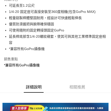
6 期 0 利率 每期
NT$331
21家銀行
合作金庫商業銀行
第一商業銀行
可延長至1.2公尺
華南商業銀行
彰化商業銀行
12 期 0 利率 每期
NT$165
21家銀行
合作金庫商業銀行
第一商業銀行
1/4-20 固定座可直接安裝至360度相機(包含GoPro MAX)
上海商業儲蓄銀行
台北富邦商業銀行
華南商業銀行
彰化商業銀行
合作金庫商業銀行
第一商業銀行
超商取貨付款
國泰世華商業銀行
兆豐國際商業銀行
輕量鋁製桿體堅固耐用，經設計可快速輕鬆伸長
上海商業儲蓄銀行
台北富邦商業銀行
華南商業銀行
彰化商業銀行
臺灣中小企業銀行
台中商業銀行
優質防滑握把與腕帶確保穩固
國泰世華商業銀行
兆豐國際商業銀行
LINE Pay
上海商業儲蓄銀行
台北富邦商業銀行
匯豐（台灣）商業銀行
華泰商業銀行
臺灣中小企業銀行
台中商業銀行
可使用隨附的固定轉接頭固定GoPro
國泰世華商業銀行
兆豐國際商業銀行
聯邦商業銀行
遠東國際商業銀行
匯豐（台灣）商業銀行
華泰商業銀行
Apple Pay
延長桿底部含1/4-20螺紋襯套，使其可與其他工業標準固定座相
臺灣中小企業銀行
台中商業銀行
元大商業銀行
永豐商業銀行
聯邦商業銀行
遠東國際商業銀行
匯豐（台灣）商業銀行
華泰商業銀行
容
玉山商業銀行
星展（台灣）商業銀行
街口支付
元大商業銀行
永豐商業銀行
聯邦商業銀行
遠東國際商業銀行
*兼容所有GoPro攝像機
台新國際商業銀行
中國信託商業銀行
玉山商業銀行
星展（台灣）商業銀行
元大商業銀行
永豐商業銀行
台灣樂天信用卡公司
悠遊付
台新國際商業銀行
中國信託商業銀行
玉山商業銀行
星展（台灣）商業銀行
銷售重點
台灣樂天信用卡公司
台新國際商業銀行
中國信託商業銀行
Google Pay
*兼容所有GoPro攝像機
台灣樂天信用卡公司
全支付
全盈+PAY
詳細說明
相關推薦
AFTEE先享後付
相關說明
【關於「AFTEE先享後付」】
ATM付款
AFTEE先享後付是「在收到商品之後才付款」的支付方式。 讓您購物簡單