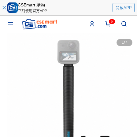
CSEmart 購物
開啟APP
立刻使用官方APP
0
1
/
7